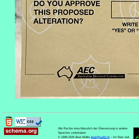
Alle Rechte einschliesslich der Übersetzung in andere
Sprachen vorbehalten
© 1996-2026
Beat Müller
beat
@
sudd
.
ch
-- Im Netz seit