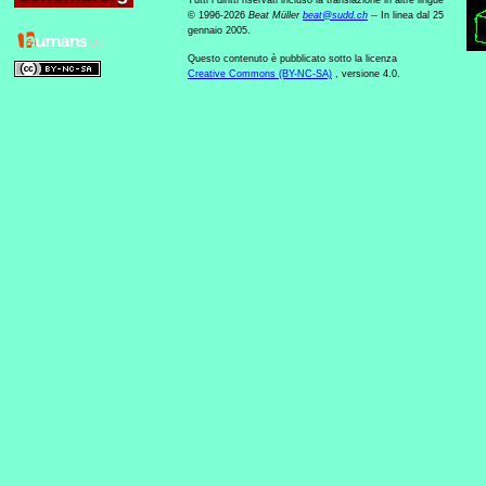
Tutti i diritti riservati incluso la translazione in altre lingue
© 1996-2026
Beat Müller
beat
@
sudd
.
ch
-- In linea dal 25
gennaio 2005.
Questo contenuto è pubblicato sotto la licenza
Creative Commons (BY-NC-SA)
, versione 4.0.