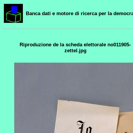
Banca dati e motore di ricerca per la democra
Riproduzione de la scheda elettorale no011905-
zettel.jpg