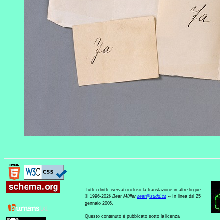
Tutti i diritti riservati incluso la translazione in altre lingue
© 1996-2026
Beat Müller
beat
@
sudd
.
ch
-- In linea dal 25
gennaio 2005.
Questo contenuto è pubblicato sotto la licenza