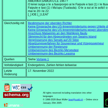
AMERIKA SAMOA O LE 1967?
O lenei suiga o le a faaopoopo ai le Faipule e tasi (1) i le It
Faipule e tasi (1) i Ma'upu (Tualauta). O le a sui ai le aofa'i 
mai le 20 i le 22.
[_] IOE [_] LEAI"
Gleichzeitig mit
Bestimmung der obersten Richter
Keine Einsprache des US-Innenministeriums gegen Urteile d
Keine Einsprache des US-Innenministeriums gegen übersti
Anschluss Malaeimis an den Wahlkreis Itautu
Stimmrecht für den Abgeordneten von Swains Island
Vergrösserung des Senats auf 20 Sitze
Absetzungsverfahren für Gouverneur und Vizegouverneur
Umbenennung der Regierung
Umbenennung des Bezirks Ma'uputasi
Umbenennung des Bezirks Leasina
Quellen
Siehe
Vorlage 1
Vollständigkeit
Endergebnis, Zahlen fehlen teilweise
Letzte
17. November 2022
Änderung
All rights reserved including translation into other
languages
© 1996-2026
Beat Müller
beat
@
sudd
.
ch
-- Online since
January 25th 2005.