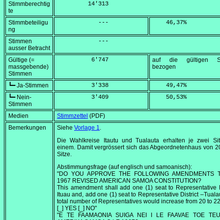
Stimmberechtig
         14'313
te
Stimmbeteiligu
            ---
    46,37
%
ng
Stimmen
            ---
ausser Betracht
Gültige (=
          6'747
auf die gültigen S
massgebende)
bezogen
Stimmen
┗━ Ja-Stimmen
          3'338
    49,47
%
┗━ Nein-
          3'409
    50,53
%
Stimmen
Medien
Stimmzettel
(PDF)
Bemerkungen
Siehe
Vorlage 1
.
Die Wahlkreise Itautu und Tualauta erhalten je zwei Sit
einem. Damit vergrössert sich das Abgeordnetenhaus von 2
Sitze.
Abstimmungsfrage (auf englisch und samoanisch):
"DO YOU APPROVE THE FOLLOWING AMENDMENTS 
1967 REVISED AMERICAN SAMOA CONSTITUTION?
This amendment shall add one (1) seat to Representative D
Ituau and, add one (1) seat to Representative District –Tuala
total number of Representatives would increase from 20 to 22
[_] YES [_] NO"
"E TE FAAMAONIA SUIGA NEI I LE FAAVAE TOE TE