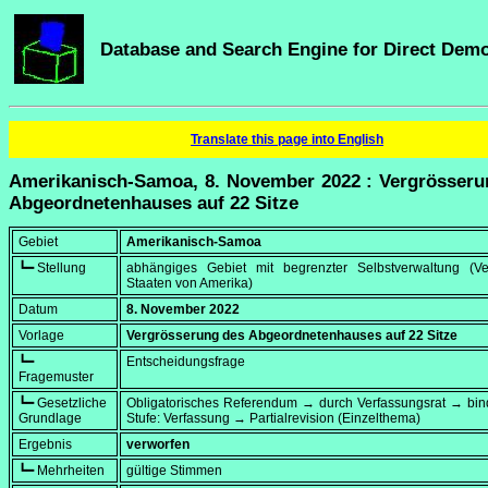
Database and Search Engine for Direct Dem
Translate this page into English
Amerikanisch-Samoa, 8. November 2022 : Vergrösseru
Abgeordnetenhauses auf 22 Sitze
Gebiet
Amerikanisch-Samoa
┗━ Stellung
abhängiges Gebiet mit begrenzter Selbstverwaltung (Ver
Staaten von Amerika)
Datum
8. November 2022
Vorlage
Vergrösserung des Abgeordnetenhauses auf 22 Sitze
┗━
Entscheidungsfrage
Fragemuster
┗━ Gesetzliche
Obligatorisches Referendum → durch Verfassungsrat → bi
Grundlage
Stufe: Verfassung → Partialrevision (Einzelthema)
Ergebnis
verworfen
┗━ Mehrheiten
gültige Stimmen