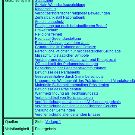
Gleichzeitig mit
Staatsziele
Soziale Wirtschaftsausrichtung
Kinderschutz
Verbot zerstörerischer religiöser Bewegungen
Zentralbank statt Nationalbank
Gleichheitsschutz
Enteignung nur noch bei staatlichem Bedarf
Umweltschutz
Religionsfreiheit
Recht auf Gegendarstellung
Recht auf Aussage vor dem Urteil
Grundrechte im Rahmen der Gesetze
Persönliche Pflichten nur mit gesetzlicher Grundlage
Missachtung staatlicher Symbole
Verlängerung der Legislatur während Kriegsrecht
Öffentlichkeit der Parlamentssitzungen
Bezeichnung der Parlamentskommissionen
Befugnisse des Parlaments
Gesetzesinitiative durch Stimmberechtigte
Unbegrenzte Wiederwahl des Präsidenten und Mandatsverlä
Materielle Sicherheit ehemaliger Präsidenten
Befugnisse des Präsidenten
Wahrheitsfindung als Rechtsgrundsatz
Verbindlichkeit von Gerichtsurteilen
Veröffentlichung der Urteile des Verfassungsgerichts
Veröffentlichung der Urteile des Obersten Gerichts
Stellung der Gemeinden
Veröffentlichung aller geltenden Erlasse
Quellen
Siehe
Vorlage 1
Vollständigkeit
Endergebnis