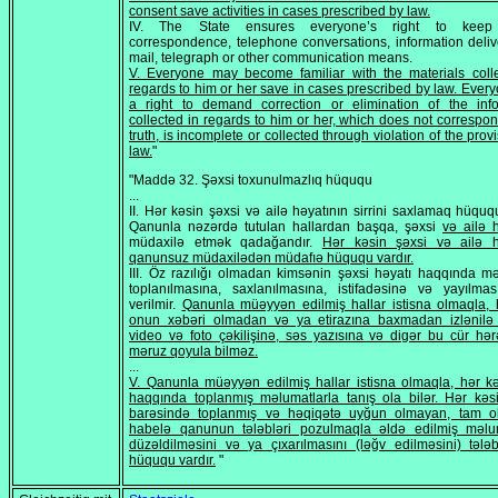
consent save activities in cases prescribed by law.
IV. The State ensures everyone’s right to keep 
correspondence, telephone conversations, information deli
mail, telegraph or other communication means.
V. Everyone may become familiar with the materials coll
regards to him or her save in cases prescribed by law. Ever
a right to demand correction or elimination of the info
collected in regards to him or her, which does not correspon
truth, is incomplete or collected through violation of the prov
law.
"
"Maddə 32. Şəxsi toxunulmazlıq hüququ
...
II. Hər kəsin şəxsi və ailə həyatının sirrini saxlamaq hüququ
Qanunla nəzərdə tutulan hallardan başqa, şəxsi
və ailə 
müdaxilə etmək qadağandır.
Hər kəsin şəxsi və ailə h
qanunsuz müdaxilədən müdafıə hüququ vardır.
III. Öz razılığı olmadan kimsənin şəxsi həyatı haqqında m
toplanılmasına, saxlanılmasına, istifadəsinə və yayılma
verilmir.
Qanunla müəyyən edilmiş hallar istisna olmaqla,
onun xəbəri olmadan və ya etirazına baxmadan izlənilə 
video və foto çəkilişinə, səs yazısına və digər bu cür hər
məruz qoyula bilməz.
...
V. Qanunla müəyyən edilmiş hallar istisna olmaqla, hər 
haqqında toplanmış məlumatlarla tanış ola bilər. Нər kə
barəsində toplanmış və həqiqətə uyğun olmayan, tam o
habelə qanunun tələbləri pozulmaqla əldə edilmiş məlum
düzəldilməsini və ya çıxarılmasını (ləğv edilməsini) təl
hüququ vardır.
"