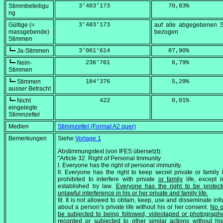
Stimmbeteiligu
      3'483'173
    70,83
%
ng
Gültige (=
      3'483'173
auf alle abgegebenen 
massgebende)
bezogen
Stimmen
┗━ Ja-Stimmen
      3'061'614
    87,90
%
┗━ Nein-
        236'761
     6,79
%
Stimmen
┗━ Stimmen
        184'376
     5,29
%
ausser Betracht
┗━ Nicht
            422
     0,01
%
eingelegte
Stimmzettel
Medien
Stimmzettel (Format A2 quer)
Bemerkungen
Siehe
Vorlage 1
Abstimmungstext (von IFES übersetzt):
"Article 32. Right of Personal Immunity
I. Everyone has the right of personal immunity.
II. Everyone has the right to keep secret private or family lif
prohibited to interfere with private
or family
life, except 
established by law.
Everyone has the right to be protec
unlawful interference in his or her private and family life.
III. It is not allowed to obtain, keep, use and disseminate inf
about a person’s private life without his or her consent.
No 
be subjected to being followed, videotaped or photograph
recorded or subjected to other similar actions without hi