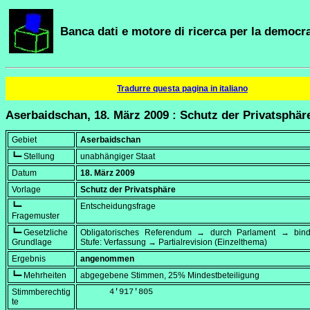
Banca dati e motore di ricerca per la democra
Tradurre questa pagina in italiano
Aserbaidschan, 18. März 2009 : Schutz der Privatsphär
Gebiet
Aserbaidschan
┗━ Stellung
unabhängiger Staat
Datum
18. März 2009
Vorlage
Schutz der Privatsphäre
┗━
Entscheidungsfrage
Fragemuster
┗━ Gesetzliche
Obligatorisches Referendum → durch Parlament → bi
Grundlage
Stufe: Verfassung → Partialrevision (Einzelthema)
Ergebnis
angenommen
┗━ Mehrheiten
abgegebene Stimmen, 25% Mindestbeteiligung
Stimmberechtig
      4'917'805
te