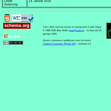
Letzte
24. Januar 2018
Änderung
Tutti i diritti riservati incluso la translazione in altre lingue
© 1996-2026
Beat Müller
beat
@
sudd
.
ch
-- In linea dal 25
gennaio 2005.
Questo contenuto è pubblicato sotto la licenza
Creative Commons (BY-NC-SA)
, versione 4.0.