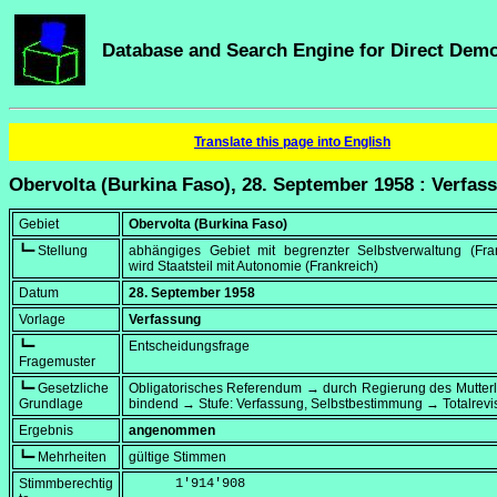
Database and Search Engine for Direct Dem
Translate this page into English
Obervolta (Burkina Faso), 28. September 1958 : Verfas
Gebiet
Obervolta (Burkina Faso)
┗━ Stellung
abhängiges Gebiet mit begrenzter Selbstverwaltung (Fran
wird Staatsteil mit Autonomie (Frankreich)
Datum
28. September 1958
Vorlage
Verfassung
┗━
Entscheidungsfrage
Fragemuster
┗━ Gesetzliche
Obligatorisches Referendum → durch Regierung des Mutter
Grundlage
bindend → Stufe: Verfassung, Selbstbestimmung → Totalrevi
Ergebnis
angenommen
┗━ Mehrheiten
gültige Stimmen
Stimmberechtig
      1'914'908