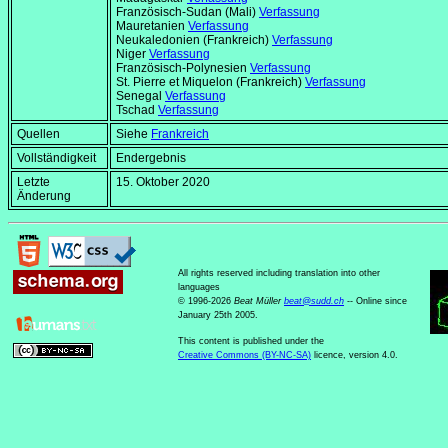
Französisch-Sudan (Mali)
Verfassung
Mauretanien
Verfassung
Neukaledonien (Frankreich)
Verfassung
Niger
Verfassung
Französisch-Polynesien
Verfassung
St. Pierre et Miquelon (Frankreich)
Verfassung
Senegal
Verfassung
Tschad
Verfassung
Quellen
Siehe
Frankreich
Vollständigkeit
Endergebnis
Letzte
15. Oktober 2020
Änderung
All rights reserved including translation into other
languages
© 1996-2026
Beat Müller
beat
@
sudd
.
ch
-- Online since
January 25th 2005.
This content is published under the
Creative Commons (BY-NC-SA)
licence, version 4.0.