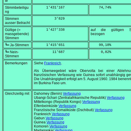
te
Stimmbeteiligu
      1'431'167
    74,74
%
ng
Stimmen
          3'829
ausser Betracht
Gültige (=
      1'427'338
auf die gültigen S
massgebende)
bezogen
Stimmen
┗━ Ja-Stimmen
      1'415'651
    99,18
%
┗━ Nein-
         11'687
     0,82
%
Stimmen
Bemerkungen
Siehe
Frankreich
.
Als Überseegebiet wäre Obervolta bei einer Ablehn
französischen Verfassung wie Guinea sofort unabhängig g
Die Unabhängigkeit erfolgt am
5. August 1960
. 1984 benennt
im Burkina Faso um.
Gleichzeitig mit
Dahomey (Benin)
Verfassung
Ubangi-Schari (Zentralafrikanische Republik)
Verfassung
Mittelkongo (Republik Kongo)
Verfassung
Elfenbeinküste
Verfassung
Französische Somaliküste (Dschibuti)
Verfassung
Frankreich
Verfassung
Gabun
Verfassung
Guinea
Verfassung
Komoren
Verfassung
Madagaskar
Verfassung