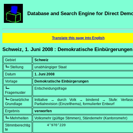
Database and Search Engine for Direct Dem
Translate this page into English
Schweiz, 1. Juni 2008 : Demokratische Einbürgerungen
Gebiet
Schweiz
┗━ Stellung
unabhängiger Staat
Datum
1. Juni 2008
Vorlage
Demokratische Einbürgerungen
┗━
Entscheidungsfrage
Fragemuster
┗━ Gesetzliche
Initiative → durch Volk → bindend → Stufe: Verfa
Grundlage
Partialrevision (Einzelthema), formulierter Entwurf
Ergebnis
verworfen
┗━ Mehrheiten
Volksmehr (gültige Stimmen), Ständemehr (Kantonsmehr)
Stimmberechtig
      4'970'220
te