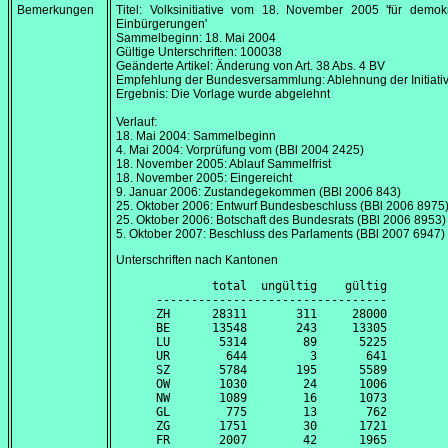
Bemerkungen
Titel: Volksinitiative vom
18. November 2005
'für demokr
Einbürgerungen'
Sammelbeginn:
18. Mai 2004
Gültige Unterschriften: 100038
Geänderte Artikel: Änderung von Art. 38 Abs. 4 BV
Empfehlung der Bundesversammlung: Ablehnung der Initiati
Ergebnis: Die Vorlage wurde abgelehnt
Verlauf:
18. Mai 2004
: Sammelbeginn
4. Mai 2004
: Vorprüfung vom (BBl 2004 2425)
18. November 2005
: Ablauf Sammelfrist
18. November 2005
: Eingereicht
9. Januar 2006
: Zustandegekommen (BBl 2006 843)
25. Oktober 2006
: Entwurf Bundesbeschluss (BBl 2006 8975
25. Oktober 2006
: Botschaft des Bundesrats (BBl 2006 8953)
5. Oktober 2007
: Beschluss des Parlaments (BBl 2007 6947)
Unterschriften nach Kantonen
        total  ungültig    gültig

---------------------------------

ZH      28311       311     28000

BE      13548       243     13305

LU       5314        89      5225

UR        644         3       641

SZ       5784       195      5589

OW       1030        24      1006

NW       1089        16      1073

GL        775        13       762

ZG       1751        30      1721

FR       2007        42      1965
