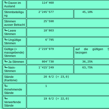
┗━ Davon im
        114'460
Ausland
Stimmbeteiligu
      2'245'577
    45,18
%
ng
Stimmen
         25'598
ausser Betracht
┗━ Leere
         18'803
Stimmen
┗━ Ungültige
          6'795
Stimmen
Gültige (=
      2'219'979
auf die gültigen S
massgebende)
bezogen
Stimmen
┗━ Ja-Stimmen
        804'730
    36,25
%
┗━ Nein-
      1'415'249
    63,75
%
Stimmen
Stände
         20 6/2 (=
 23,0
)
(Kantone)
┗━
          1
Annehmende
Stände
┗━
         19 6/2 (=
 22,0
)
Verwerfende
Stände