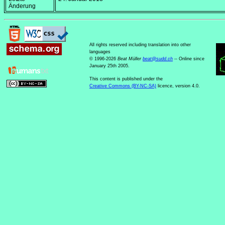
Änderung
All rights reserved including translation into other
languages
© 1996-2026
Beat Müller
beat
@
sudd
.
ch
-- Online since
January 25th 2005.
This content is published under the
Creative Commons (BY-NC-SA)
licence, version 4.0.