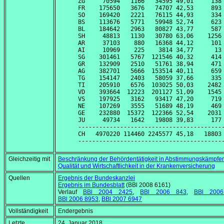
ZG     70594   1166   34595 49,01     138 
FR    175650   3676   74707 42,53     893 
SO    169420   2221   76115 44,93     334 
BS    113676   5771   59948 52,74     623 
BL    184642   2963   80827 43,77     587 
SH     48813   1130   30780 63,06    1256 
AR     37103    880   16368 44,12     101 
AI     10969    225    3814 34,77      13 
SG    301461   5767  121546 40,32     414 
GR    132909   2510   51761 38,94     471 
AG    382701   5666  153514 40,11     659 
TG    154147   2403   58059 37,66     335 
TI    205910   6576  103025 50,03    2482 
VD    393664  12223  201127 51,09    1545 
VS    197925   3162   93417 47,20     719 
NE    107269   3555   51689 48,19     469 
GE    232880  15372  122366 52,54    2031 
JU     49734   1642   19808 39,83     177 
------------------------------------------
CH   4970220 114460 2245577 45,18   18803 
Gleichzeitig mit
Beschränkung der Behördentätigkeit in Abstimmungskämpfe
Qualität und Wirtschaftlichkeit in der Krankenversicherung
Quellen
Ergebnis der Bundeskanzlei
Ergebnis im Bundesblatt
(BBl 2008 6161)
Verlauf
BBl 2004 2425
,
BBl 2006 843
,
BBl 200
BBl 2006 8953
,
BBl 2007 6947
Vollständigkeit
Endergebnis
Letzte
24. Januar 2018