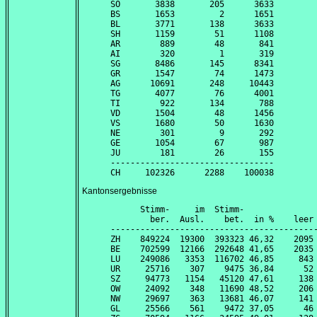
SO       3838       205      3633

BS       1653         2      1651

BL       3771       138      3633

SH       1159        51      1108

AR        889        48       841

AI        320         1       319

SG       8486       145      8341

GR       1547        74      1473

AG      10691       248     10443

TG       4077        76      4001

TI        922       134       788

VD       1504        48      1456

VS       1680        50      1630

NE        301         9       292

GE       1054        67       987

JU        181        26       155

---------------------------------

Kantonsergebnisse
      Stimm-     im  Stimm-               
        ber.  Ausl.    bet.  in %    leer 
------------------------------------------
ZH    849224  19300  393323 46,32    2095 
BE    702599  12166  292648 41,65    2035 
LU    249086   3353  116702 46,85     843 
UR     25716    307    9475 36,84      52 
SZ     94773   1154   45120 47,61     138 
OW     24092    348   11690 48,52     206 
NW     29697    363   13681 46,07     141 
GL     25566    561    9472 37,05      46 