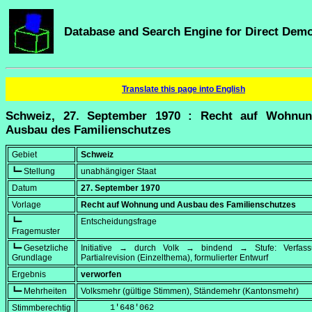
Database and Search Engine for Direct Dem
Translate this page into English
Schweiz, 27. September 1970 : Recht auf Wohnu
Ausbau des Familienschutzes
Gebiet
Schweiz
┗━ Stellung
unabhängiger Staat
Datum
27. September 1970
Vorlage
Recht auf Wohnung und Ausbau des Familienschutzes
┗━
Entscheidungsfrage
Fragemuster
┗━ Gesetzliche
Initiative → durch Volk → bindend → Stufe: Verfa
Grundlage
Partialrevision (Einzelthema), formulierter Entwurf
Ergebnis
verworfen
┗━ Mehrheiten
Volksmehr (gültige Stimmen), Ständemehr (Kantonsmehr)
Stimmberechtig
      1'648'062