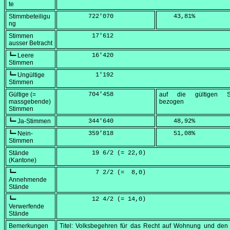
te
Stimmbeteiligu
        722'070
    43,81
%
ng
Stimmen
         17'612
ausser Betracht
┗━ Leere
         16'420
Stimmen
┗━ Ungültige
          1'192
Stimmen
Gültige (=
        704'458
auf die gültigen S
massgebende)
bezogen
Stimmen
┗━ Ja-Stimmen
        344'640
    48,92
%
┗━ Nein-
        359'818
    51,08
%
Stimmen
Stände
         19 6/2 (=
 22,0
)
(Kantone)
┗━
          7 2/2 (=
  8,0
)
Annehmende
Stände
┗━
         12 4/2 (=
 14,0
)
Verwerfende
Stände
Bemerkungen
Titel: Volksbegehren für das Recht auf Wohnung und den