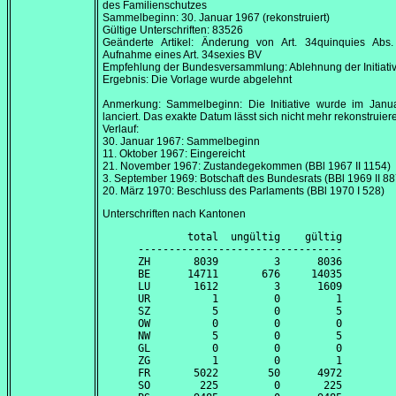
des Familienschutzes
Sammelbeginn:
30. Januar 1967
(rekonstruiert)
Gültige Unterschriften: 83526
Geänderte Artikel: Änderung von Art. 34quinquies Abs
Aufnahme eines Art. 34sexies BV
Empfehlung der Bundesversammlung: Ablehnung der Initiati
Ergebnis: Die Vorlage wurde abgelehnt
Anmerkung: Sammelbeginn: Die Initiative wurde im
Janu
lanciert. Das exakte Datum lässt sich nicht mehr rekonstruier
Verlauf:
30. Januar 1967
: Sammelbeginn
11. Oktober 1967
: Eingereicht
21. November 1967
: Zustandegekommen (BBl 1967 II 1154)
3. September 1969
: Botschaft des Bundesrats (BBl 1969 II 88
20. März 1970
: Beschluss des Parlaments (BBl 1970 I 528)
Unterschriften nach Kantonen
        total  ungültig    gültig

---------------------------------

ZH       8039         3      8036

BE      14711       676     14035

LU       1612         3      1609

UR          1         0         1

SZ          5         0         5

OW          0         0         0

NW          5         0         5

GL          0         0         0

ZG          1         0         1

FR       5022        50      4972

SO        225         0       225
