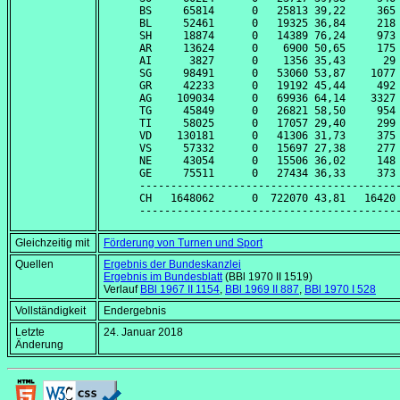
BS     65814      0   25813 39,22     365 
BL     52461      0   19325 36,84     218 
SH     18874      0   14389 76,24     973 
AR     13624      0    6900 50,65     175 
AI      3827      0    1356 35,43      29 
SG     98491      0   53060 53,87    1077 
GR     42233      0   19192 45,44     492 
AG    109034      0   69936 64,14    3327 
TG     45849      0   26821 58,50     954 
TI     58025      0   17057 29,40     299 
VD    130181      0   41306 31,73     375 
VS     57332      0   15697 27,38     277 
NE     43054      0   15506 36,02     148 
GE     75511      0   27434 36,33     373 
------------------------------------------
CH   1648062      0  722070 43,81   16420 
Gleichzeitig mit
Förderung von Turnen und Sport
Quellen
Ergebnis der Bundeskanzlei
Ergebnis im Bundesblatt
(BBl 1970 II 1519)
Verlauf
BBl 1967 II 1154
,
BBl 1969 II 887
,
BBl 1970 I 528
Vollständigkeit
Endergebnis
Letzte
24. Januar 2018
Änderung