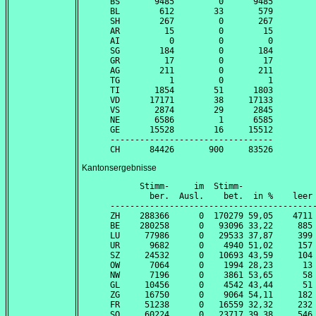
BS       9485         0      9485

BL        612        33       579

SH        267         0       267

AR         15         0        15

AI          0         0         0

SG        184         0       184

GR         17         0        17

AG        211         0       211

TG          1         0         1

TI       1854        51      1803

VD      17171        38     17133

VS       2874        29      2845

NE       6586         1      6585

GE      15528        16     15512

---------------------------------

Kantonsergebnisse
      Stimm-     im  Stimm-               
        ber.  Ausl.    bet.  in %    leer 
------------------------------------------
ZH    288366      0  170279 59,05    4711 
BE    280258      0   93096 33,22     885 
LU     77986      0   29533 37,87     399 
UR      9682      0    4940 51,02     157 
SZ     24532      0   10693 43,59     104 
OW      7064      0    1994 28,23      13 
NW      7196      0    3861 53,65      58 
GL     10456      0    4542 43,44      51 
ZG     16750      0    9064 54,11     182 
FR     51238      0   16559 32,32     232 
SO     60224      0   23717 39,38     546 