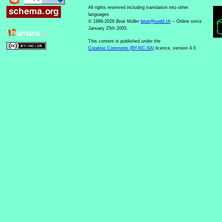
All rights reserved including translation into other
languages
© 1996-2026
Beat Müller
beat
@
sudd
.
ch
-- Online since
January 25th 2005.
This content is published under the
Creative Commons (BY-NC-SA)
licence, version 4.0.