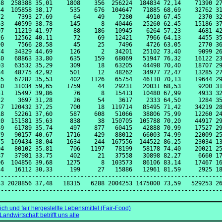
8  258388 35,01    1808    356  256224  184834 72,14    71390 27
4  105858 38,17     535    676  104647   71885 68,69    32762 31
2    7393 27,69      64     49    7280    4910 67,45     2370 32
3   40599 38,78     145      8   40446   25260 62,45    15186 37
7   11219 41,97      88    186   10945    6264 57,23     4681 42
6   12562 40,11      72     69   12421    7966 64,13     4455 35
0    7566 28,58      45     25    7496    4726 63,05     2770 36
4   34329 44,69     126      2   34201   25102 73,40     9099 26
0   68863 33,80     635    159   68069   51947 76,32    16122 23
3   63532 35,29     309     18   63205   44498 70,40    18707 29
4   48775 42,92     501     12   48262   34977 72,47    13285 27
5   67282 35,53     402   1126   65754   46110 70,13    19644 29
0   31034 59,65    1759     44   29231   20031 68,53     9200 31
1   15497 39,86      76      8   15413   10480 67,99     4933 32
2    3697 31,28      26     54    3617    2333 64,50     1284 35
7  120432 37,25     700     18  119714   85495 71,42    34219 28
8   52261 37,60     587    608   51066   38806 75,99    12260 24
0  151581 35,63     838     38  150705  105788 70,20    44917 29
9   61789 35,74     497    877   60415   42888 70,99    17527 29
9   90157 40,67    1716    429   88012   66003 74,99    22009 25
5  169434 38,04    1634    244  167556  144522 86,25    23034 13
4   80102 35,81     706   1197   78199   58178 74,40    20021 25
7   37981 33,75     402     21   37558   30898 82,27     6660 17
6  104856 39,68    1275      8  103573   86106 83,14    17467 16
4   16112 30,33     199     27   15886   12961 81,59     2925 18
----------------------------------------------------------------
3 2028856 37,48   18315   6288 2004253 1475000 73,59   529253 26
h und fair hergestellte Lebensmittel (Fair-Food)
andwirtschaft betrifft uns alle