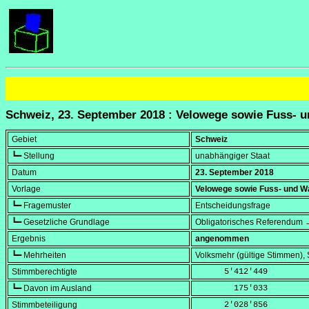
Schweiz, 23. September 2018 : Velowege sowie Fuss-
Gebiet
Schweiz
┗━ Stellung
unabhängiger Staat
Datum
23. September 2018
Vorlage
Velowege sowie Fuss- und W
┗━ Fragemuster
Entscheidungsfrage
┗━ Gesetzliche Grundlage
Obligatorisches Referendum →
Ergebnis
angenommen
┗━ Mehrheiten
Volksmehr (gültige Stimmen)
Stimmberechtigte
      5'412'449
┗━ Davon im Ausland
        175'033
Stimmbeteiligung
      2'028'856