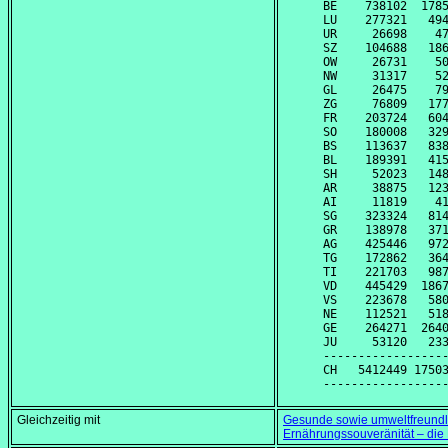
BE    738102  1785
LU    277321   494
UR     26698    47
SZ    104688   186
OW     26731    50
NW     31317    52
GL     26475    79
ZG     76809   177
FR    203724   604
SO    180008   329
BS    113637   838
BL    189391   415
SH     52023   148
AR     38875   123
AI     11819    41
SG    323324   814
GR    138978   371
AG    425446   972
TG    172862   364
TI    221703   987
VD    445429  1867
VS    223678   580
NE    112521   518
GE    264271  2640
JU     53120   233
------------------
CH   5412449 17503
Gleichzeitig mit
Gesunde sowie umweltfreundlic
Ernährungssouveränität – die L