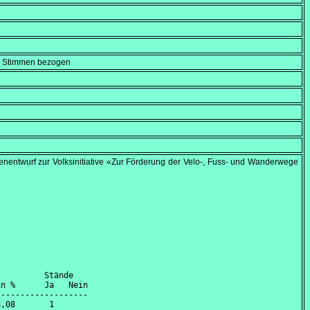
en Stimmen bezogen
entwurf zur Volksinitiative «Zur Förderung der Velo-, Fuss- und Wanderwege
         Stände

n %      Ja   Nein

------------------

,08       1       
