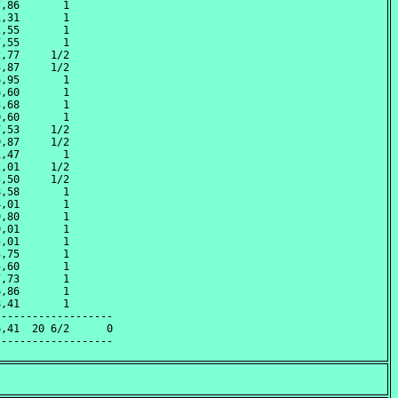
,86       1       

,31       1       

,55       1       

,55       1       

,77     1/2       

,87     1/2       

,95       1       

,60       1       

,68       1       

,60       1       

,53     1/2       

,87     1/2       

,47       1       

,01     1/2       

,50     1/2       

,58       1       

,01       1       

,80       1       

,01       1       

,01       1       

,75       1       

,60       1       

,73       1       

,86       1       

,41       1       

------------------

,41  20 6/2      0
