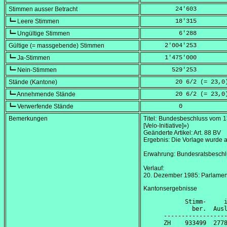
Stimmen ausser Betracht
         24'603
┗━ Leere Stimmen
         18'315
┗━ Ungültige Stimmen
          6'288
Gültige (= massgebende) Stimmen
      2'004'253
┗━ Ja-Stimmen
      1'475'000
┗━ Nein-Stimmen
        529'253
Stände (Kantone)
         20 6/2 (=
 23,0
┗━ Annehmende Stände
         20 6/2 (=
 23,0
┗━ Verwerfende Stände
          0
Bemerkungen
Titel: Bundesbeschluss vom
1
[Velo-Initiative]»)
Geänderte Artikel: Art. 88 BV
Ergebnis: Die Vorlage wurd
Erwahrung: Bundesratsbesch
Verlauf:
20. Dezember 1985
: Parlame
Kantonsergebnisse
      Stimm-     i
        ber.  Ausl
------------------
ZH    933499  2778