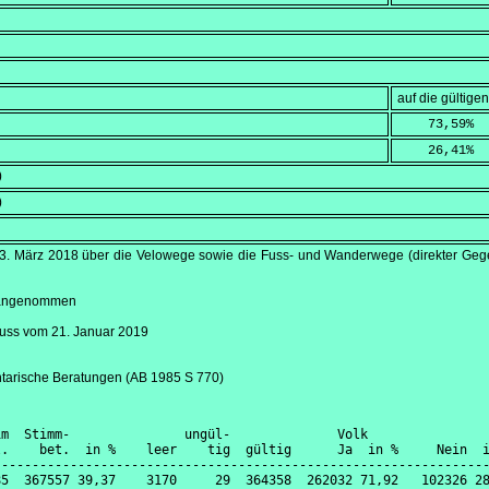
auf die gültig
    73,59
%
    26,41
%
)
)
3. März 2018
über die Velowege sowie die Fuss- und Wanderwege (direkter Gegen
e angenommen
luss vom
21. Januar 2019
ntarische Beratungen (AB 1985 S 770)
m  Stimm-               ungül-              Volk                
.    bet.  in %    leer    tig  gültig      Ja  in %     Nein  i
----------------------------------------------------------------
5  367557 39,37    3170     29  364358  262032 71,92   102326 28