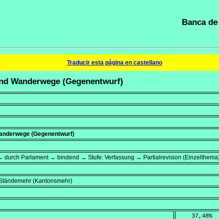
Banca de 
Traducir esta página en castellano
 und Wanderwege (Gegenentwurf)
anderwege (Gegenentwurf)
 durch Parlament → bindend → Stufe: Verfassung → Partialrevision (Einzelthema
, Ständemehr (Kantonsmehr)
    37,48
%