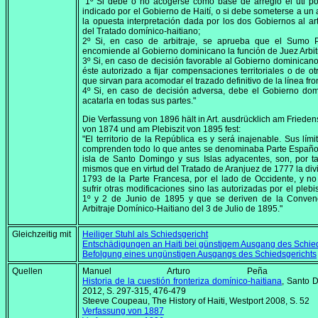
"1º Si debe o no acogerse como base de arreglo el uti po
indicado por el Gobierno de Haití, o si debe someterse a un a
la opuesta interpretación dada por los dos Gobiernos al art
del Tratado domínico-haitiano;
2º Si, en caso de arbitraje, se aprueba que el Sumo Po
encomiende al Gobierno dominicano la función de Juez Arbit
3º Si, en caso de decisión favorable al Gobierno dominican
éste autorizado a fijar compensaciones territoriales o de otr
que sirvan para acomodar el trazado definitivo de la línea fro
4º Si, en caso de decisión adversa, debe el Gobierno do
acatarla en todas sus partes."
Die Verfassung von 1896 hält in Art. ausdrücklich am Frieden
von 1874 und am Plebiszit von 1895 fest:
"El territorio de la República es y será inajenable. Sus lími
comprenden todo lo que antes se denominaba Parte Españo
isla de Santo Domingo y sus Islas adyacentes, son, por ta
mismos que en virtud del Tratado de Aranjuez de 1777 la div
1793 de la Parte Francesa, por el lado de Occidente, y n
sufrir otras modificaciones sino las autorizadas por el plebis
1º y 2 de Junio de 1895 y que se deriven de la Conven
Arbitraje Domínico-Haitiano del 3 de Julio de 1895."
Gleichzeitig mit
Heiliger Stuhl als Schiedsgericht
Entschädigungen an Haiti bei günstigem Ausgang des Schie
Befolgung eines ungünstigen Ausgangs des Schiedsgerichts
Quellen
Manuel Arturo Peña Batl
Historia de la cuestión fronteriza domínico-haitiana
, Santo 
2012, S. 297-315, 476-479
Steeve Coupeau,
The History of Haiti
, Westport 2008, S. 52
Verfassung von 1887