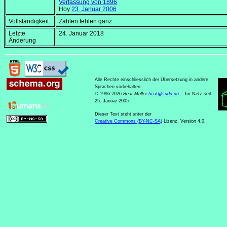
Verfassung von 1896
Hoy
23. Januar 2006
Vollständigkeit
Zahlen fehlen ganz
Letzte
24. Januar 2018
Änderung
Alle Rechte einschliesslich der Übersetzung in andere
Sprachen vorbehalten
© 1996-2026
Beat Müller
beat
@
sudd
.
ch
-- Im Netz seit
25. Januar 2005.
Dieser Text steht unter der
Creative Commons (BY-NC-SA)
Lizenz, Version 4.0.