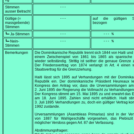
ng
Stimmen
            ---
ausser Betracht
Gültige (=
            ---
auf die gültigen S
massgebende)
bezogen
Stimmen
┗━ Ja-Stimmen
            ---
     --- %
┗━ Nein-
            ---
     --- %
Stimmen
Bemerkungen
Die Dominikanische Republik trennt sich 1844 von Haiti und 
einem Zwischenspiel von 1861 bis 1865 als spanische 
wieder selbständig. Strittig ist seither die genaue Grenze z
Der Friedensvertrag von 1874 verlangt in Art. 4 einen w
Staatsvertrag für die Grenzziehung.
Haiti lässt sich 1895 auf Verhandungen mit der Dominika
Republik ein. Der dominikanische Präsident Heureaux l
Kongress den Antrag vor, dass die Urversammlungen am
2. Juni 1895
der Regierung die Vollmacht zu Verhandlunge
Der Kongress stimmt am
15. Mai 1895
zu und erwahrt das E
am
18. Juni 1895
. Zahlen sind nicht erhältlich. Haiti s
3. Juli 1895
Verhandlungen zu, doch ein gültiger Vertrag ko
1992 zustande.
Urversammlungen (
Asambleas Primarias
) sind in der Ve
von 1887 für Wahlgeschäfte vorgesehen, das Plebiszit 
möglicher Verstoss gegen Art. 87 der Verfassung.
Abstimmungsfragen: