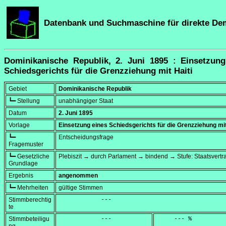
Datenbank und Suchmaschine für direkte De
Dominikanische Republik, 2. Juni 1895 : Einsetzung
Schiedsgerichts für die Grenzziehung mit Haiti
Gebiet
Dominikanische Republik
┗━ Stellung
unabhängiger Staat
Datum
2. Juni 1895
Vorlage
Einsetzung eines Schiedsgerichts für die Grenzziehung mit
┗━
Entscheidungsfrage
Fragemuster
┗━ Gesetzliche
Plebiszit → durch Parlament → bindend → Stufe: Staatsvertr
Grundlage
Ergebnis
angenommen
┗━ Mehrheiten
gültige Stimmen
Stimmberechtig
            ---
te
Stimmbeteiligu
            ---
     --- %