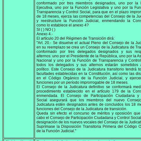
conformado por tres miembros designados, uno por la 
Ejecutiva, uno por la Función Legislativa y uno por la Fu
Transparencia y Control Social, para que en el plazo impro
de 18 meses, ejerza las competencias del Consejo de la Ju
y reestructure la Función Judicial, enmendando la Const
como lo establece el anexo 4?
SI ( ) NO ( )
Anexo 4.-
El artículo 20 del Régimen de Transición dirá:
"Art. 20.- Se disuelve el actual Pleno del Consejo de la Jud
en su reemplazo se crea un Consejo de la Judicatura de Tra
conformado por tres delegados designados y sus resp
alternos: uno por el Presidente de la República, uno por la 
Nacional y uno por la Función de Transparencia y Control
todos los delegados y sus alternos estarán sometidos a
político. Este Consejo de la Judicatura transitorio tendrá t
facultades establecidas en la Constitución, así como las di
en el Código Orgánico de la Función Judicial, y ejerce
funciones por un período improrrogable de 18 meses.
El Consejo de la Judicatura definitivo se conformará med
procedimiento establecido en el artículo 179 de la Cons
enmendada. El Consejo de Participación Ciudadana y 
Social asegurará que los miembros del nuevo Consej
Judicatura estén designados antes de concluidos los 18 
funciones del Consejo de la Judicatura de transición.
Queda sin efecto el concurso de méritos y oposición que
cabo el Consejo de Participación Ciudadana y Control Social
designación de los nuevos vocales del Consejo de la Judicat
Suprímase la Disposición Transitoria Primera del Código 
de la Función Judicial."