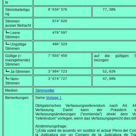
te
Stimmbeteiligu
      8'634'376
    77,38
%
ng
Stimmen
        974'926
ausser Betracht
┗━ Leere
        478'597
Stimmen
┗━ Ungültige
        496'329
Stimmen
Gültige (=
      7'659'450
auf die gültigen S
massgebende)
bezogen
Stimmen
┗━ Ja-Stimmen
      3'984'723
    52,02
%
┗━ Nein-
      3'674'727
    47,98
%
Stimmen
Medien
Stimmzettel
Bemerkungen
Siehe
Vorlage 1
Obligatorisches Verfassungsreferendum nach Art. 
Verfassung. Damit kann der Präsident ei
Verfassungsänderungen ("enmienda") direkt dem V
"referéndum" vorlegen, wenn das Verfassungsgericht dies bill
Abstimmungsfrage:
"¿Está usted de acuerdo en sustituir el actual Pleno del Co
la Judicatura por un Consejo de la Judicatura de Tran