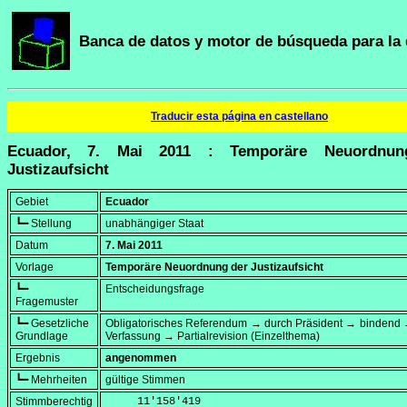
Banca de datos y motor de búsqueda para la 
Traducir esta página en castellano
Ecuador, 7. Mai 2011 : Temporäre Neuordnun
Justizaufsicht
Gebiet
Ecuador
┗━ Stellung
unabhängiger Staat
Datum
7. Mai 2011
Vorlage
Temporäre Neuordnung der Justizaufsicht
┗━
Entscheidungsfrage
Fragemuster
┗━ Gesetzliche
Obligatorisches Referendum → durch Präsident → bindend 
Grundlage
Verfassung → Partialrevision (Einzelthema)
Ergebnis
angenommen
┗━ Mehrheiten
gültige Stimmen
Stimmberechtig
     11'158'419