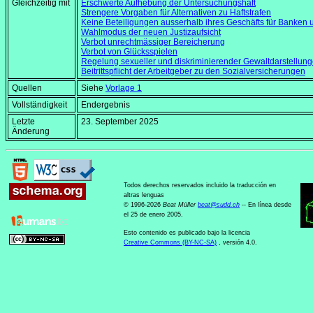
Gleichzeitig mit
Erschwerte Aufhebung der Untersuchungshaft
Strengere Vorgaben für Alternativen zu Haftstrafen
Keine Beteiligungen ausserhalb ihres Geschäfts für Banke
Wahlmodus der neuen Justizaufsicht
Verbot unrechtmässiger Bereicherung
Verbot von Glücksspielen
Regelung sexueller und diskriminierender Gewaltdarstellun
Beitrittspflicht der Arbeitgeber zu den Sozialversicherungen
Quellen
Siehe
Vorlage 1
Vollständigkeit
Endergebnis
Letzte
23. September 2025
Änderung
Todos derechos reservados incluido la traducción en
altras lenguas
© 1996-2026
Beat Müller
beat
@
sudd
.
ch
-- En línea desde
el 25 de enero 2005.
Esto contenido es publicado bajo la licencia
Creative Commons (BY-NC-SA)
, versión 4.0.