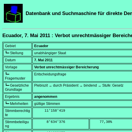
Datenbank und Suchmaschine für direkte De
Ecuador, 7. Mai 2011 : Verbot unrechtmässiger Bereich
Gebiet
Ecuador
┗━ Stellung
unabhängiger Staat
Datum
7. Mai 2011
Vorlage
Verbot unrechtmässiger Bereicherung
┗━
Entscheidungsfrage
Fragemuster
┗━ Gesetzliche
Plebiszit → durch Präsident → bindend → Stufe: Gesetz
Grundlage
Ergebnis
angenommen
┗━ Mehrheiten
gültige Stimmen
Stimmberechtig
     11'158'419
te
Stimmbeteiligu
      8'634'376
    77,38
%
ng