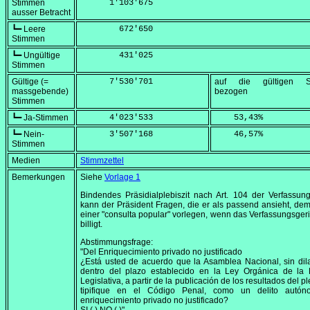
Stimmen
      1'103'675
ausser Betracht
┗━ Leere
        672'650
Stimmen
┗━ Ungültige
        431'025
Stimmen
Gültige (=
      7'530'701
auf die gültigen S
massgebende)
bezogen
Stimmen
┗━ Ja-Stimmen
      4'023'533
    53,43
%
┗━ Nein-
      3'507'168
    46,57
%
Stimmen
Medien
Stimmzettel
Bemerkungen
Siehe
Vorlage 1
Bindendes Präsidialplebiszit nach Art. 104 der Verfassun
kann der Präsident Fragen, die er als passend ansieht, dem
einer "consulta popular" vorlegen, wenn das Verfassungsgeri
billigt.
Abstimmungsfrage:
"Del Enriquecimiento privado no justificado
¿Está usted de acuerdo que la Asamblea Nacional, sin dil
dentro del plazo establecido en la Ley Orgánica de la 
Legislativa, a partir de la publicación de los resultados del pl
tipifique en el Código Penal, como un delito autón
enriquecimiento privado no justificado?