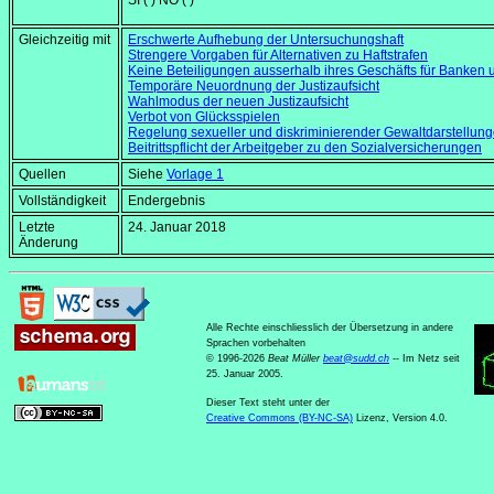
SI ( ) NO ( )"
Gleichzeitig mit
Erschwerte Aufhebung der Untersuchungshaft
Strengere Vorgaben für Alternativen zu Haftstrafen
Keine Beteiligungen ausserhalb ihres Geschäfts für Banke
Temporäre Neuordnung der Justizaufsicht
Wahlmodus der neuen Justizaufsicht
Verbot von Glücksspielen
Regelung sexueller und diskriminierender Gewaltdarstellun
Beitrittspflicht der Arbeitgeber zu den Sozialversicherungen
Quellen
Siehe
Vorlage 1
Vollständigkeit
Endergebnis
Letzte
24. Januar 2018
Änderung
Alle Rechte einschliesslich der Übersetzung in andere
Sprachen vorbehalten
© 1996-2026
Beat Müller
beat
@
sudd
.
ch
-- Im Netz seit
25. Januar 2005.
Dieser Text steht unter der
Creative Commons (BY-NC-SA)
Lizenz, Version 4.0.