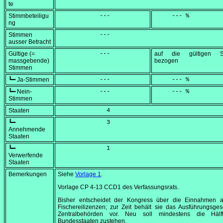
te
Stimmbeteiligu
            ---
     --- %
ng
Stimmen
            ---
ausser Betracht
Gültige (=
            ---
auf die gültigen S
massgebende)
bezogen
Stimmen
┗━ Ja-Stimmen
            ---
     --- %
┗━ Nein-
            ---
     --- %
Stimmen
Staaten
              4
┗━
              3
Annehmende
Staaten
┗━
              1
Verwerfende
Staaten
Bemerkungen
Siehe
Vorlage 1
.
Vorlage CP 4-13 CCD1 des Verfassungsrats.
Bisher entscheidet der Kongress über die Einnahmen 
Fischereilizenzen; zur Zeit behält sie das Ausführungsge
Zentralbehörden vor. Neu soll mindestens die Häl
Bundesstaaten zustehen.