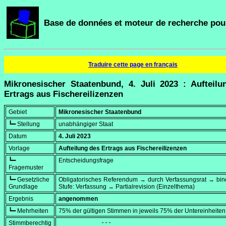
Base de données et moteur de recherche pour
Traduire cette page en français
Mikronesischer Staatenbund, 4. Juli 2023 : Aufteilu
Ertrags aus Fischereilizenzen
Gebiet
Mikronesischer Staatenbund
┗━ Stellung
unabhängiger Staat
Datum
4. Juli 2023
Vorlage
Aufteilung des Ertrags aus Fischereilizenzen
┗━
Entscheidungsfrage
Fragemuster
┗━ Gesetzliche
Obligatorisches Referendum → durch Verfassungsrat → bi
Grundlage
Stufe: Verfassung → Partialrevision (Einzelthema)
Ergebnis
angenommen
┗━ Mehrheiten
75% der gültigen Stimmen in jeweils 75% der Untereinheiten
Stimmberechtig
            ---