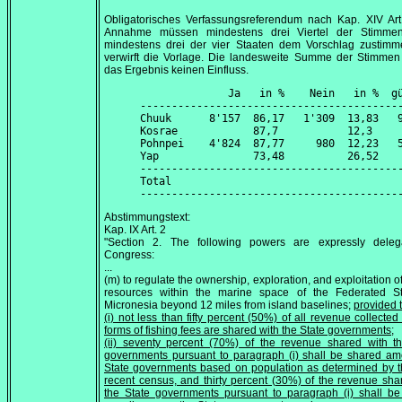
Obligatorisches Verfassungsreferendum nach Kap. XIV Art
Annahme müssen mindestens drei Viertel der Stimme
mindestens drei der vier Staaten dem Vorschlag zustimm
verwirft die Vorlage. Die landesweite Summe der Stimmen
das Ergebnis keinen Einfluss.
              Ja   in %    Nein   in %  gü
------------------------------------------
Chuuk      8'157  86,17   1'309  13,83   9
Kosrae            87,7           12,3     
Pohnpei    4'824  87,77     980  12,23   5
Yap               73,48          26,52    
------------------------------------------
Total

Abstimmungstext:
Kap. IX Art. 2
"Section 2. The following powers are expressly deleg
Congress:
...
(m) to regulate the ownership, exploration, and exploitation of
resources within the marine space of the Federated St
Micronesia beyond 12 miles from island baselines;
provided 
(i) not less than fifty percent (50%) of all revenue collected 
forms of fishing fees are shared with the State governments;
(ii) seventy percent (70%) of the revenue shared with t
governments pursuant to paragraph (i) shall be shared a
State governments based on population as determined by 
recent census, and thirty percent (30%) of the revenue sha
the State governments pursuant to paragraph (i) shall b