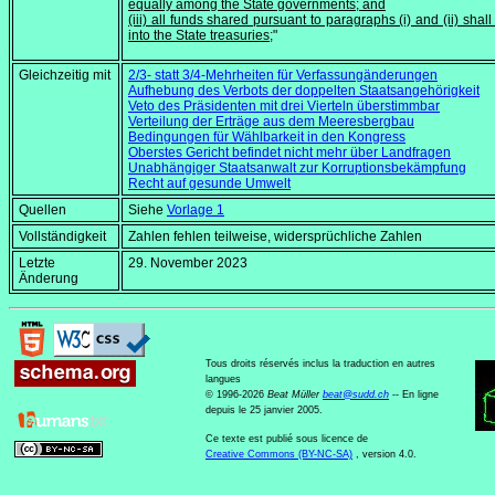
equally among the State governments; and
(iii) all funds shared pursuant to paragraphs (i) and (ii) shal
into the State treasuries;
"
Gleichzeitig mit
2/3- statt 3/4-Mehrheiten für Verfassungänderungen
Aufhebung des Verbots der doppelten Staatsangehörigkeit
Veto des Präsidenten mit drei Vierteln überstimmbar
Verteilung der Erträge aus dem Meeresbergbau
Bedingungen für Wählbarkeit in den Kongress
Oberstes Gericht befindet nicht mehr über Landfragen
Unabhängiger Staatsanwalt zur Korruptionsbekämpfung
Recht auf gesunde Umwelt
Quellen
Siehe
Vorlage 1
Vollständigkeit
Zahlen fehlen teilweise, widersprüchliche Zahlen
Letzte
29. November 2023
Änderung
Tous droits réservés inclus la traduction en autres
langues
© 1996-2026
Beat Müller
beat
@
sudd
.
ch
-- En ligne
depuis le 25 janvier 2005.
Ce texte est publié sous licence de
Creative Commons (BY-NC-SA)
, version 4.0.