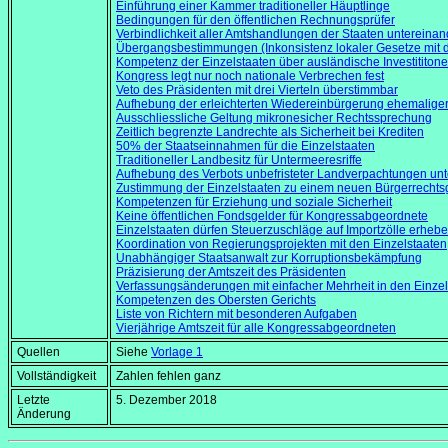
Einführung einer Kammer traditioneller Häuptlinge
Bedingungen für den öffentlichen Rechnungsprüfer
Verbindlichkeit aller Amtshandlungen der Staaten untereinan
Übergangsbestimmungen (Inkonsistenz lokaler Gesetze mit d
Kompetenz der Einzelstaaten über ausländische Investititon
Kongress legt nur noch nationale Verbrechen fest
Veto des Präsidenten mit drei Vierteln überstimmbar
Aufhebung der erleichterten Wiedereinbürgerung ehemalig
Ausschliessliche Geltung mikronesicher Rechtssprechung
Zeitlich begrenzte Landrechte als Sicherheit bei Krediten
50% der Staatseinnahmen für die Einzelstaaten
Traditioneller Landbesitz für Untermeeresriffe
Aufhebung des Verbots unbefristeter Landverpachtungen u
Zustimmung der Einzelstaaten zu einem neuen Bürgerrechts
Kompetenzen für Erziehung und soziale Sicherheit
Keine öffentlichen Fondsgelder für Kongressabgeordnete
Einzelstaaten dürfen Steuerzuschläge auf Importzölle erheb
Koordination von Regierungsprojekten mit den Einzelstaaten
Unabhängiger Staatsanwalt zur Korruptionsbekämpfung
Präzisierung der Amtszeit des Präsidenten
Verfassungsänderungen mit einfacher Mehrheit in den Einzel
Kompetenzen des Obersten Gerichts
Liste von Richtern mit besonderen Aufgaben
Vierjährige Amtszeit für alle Kongressabgeordneten
Quellen
Siehe
Vorlage 1
Vollständigkeit
Zahlen fehlen ganz
Letzte
5. Dezember 2018
Änderung