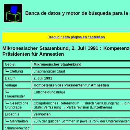
Banca de datos y motor de búsqueda para la 
Traducir esta página en castellano
Mikronesischer Staatenbund, 2. Juli 1991 : Kompeten
Präsidenten für Amnestien
Gebiet
Mikronesischer Staatenbund
┗━ Stellung
unabhängiger Staat
Datum
2. Juli 1991
Vorlage
Kompetenzen des Präsidenten für Amnestien
┗━
Entscheidungsfrage
Fragemuster
┗━ Gesetzliche
Obligatorisches Referendum → durch Verfassungsrat → bi
Grundlage
Stufe: Verfassung → Partialrevision (Einzelthema)
Ergebnis
verworfen
┗━ Mehrheiten
75% der gültigen Stimmen in jeweils 75% der Untereinheiten
Stimmberechtig
            ---