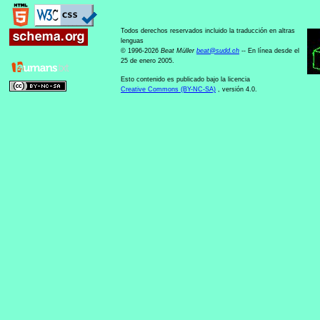
Todos derechos reservados incluido la traducción en altras
lenguas
© 1996-2026
Beat Müller
beat
@
sudd
.
ch
-- En línea desde el
25 de enero 2005.
Esto contenido es publicado bajo la licencia
Creative Commons (BY-NC-SA)
, versión 4.0.