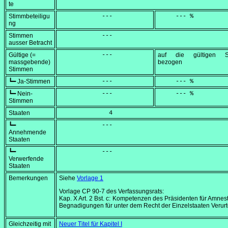
te
Stimmbeteiligu
            ---
     --- %
ng
Stimmen
            ---
ausser Betracht
Gültige (=
            ---
auf die gültigen S
massgebende)
bezogen
Stimmen
┗━ Ja-Stimmen
            ---
     --- %
┗━ Nein-
            ---
     --- %
Stimmen
Staaten
              4
┗━
            ---
Annehmende
Staaten
┗━
            ---
Verwerfende
Staaten
Bemerkungen
Siehe
Vorlage 1
Vorlage CP 90-7 des Verfassungsrats:
Kap. X Art. 2 Bst. c: Kompetenzen des Präsidenten für Amnes
Begnadigungen für unter dem Recht der Einzelstaaten Verurte
Gleichzeitig mit
Neuer Titel für Kapitel I