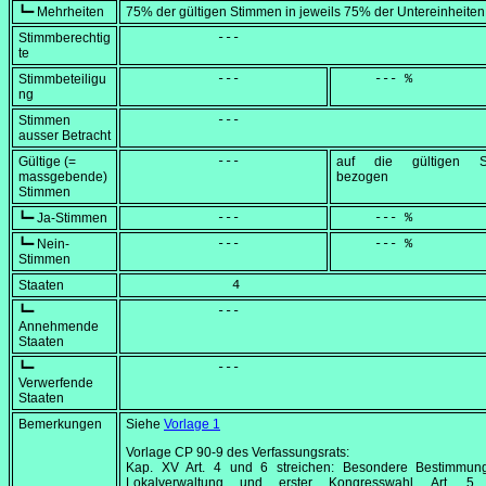
┗━ Mehrheiten
75% der gültigen Stimmen in jeweils 75% der Untereinheiten
Stimmberechtig
            ---
te
Stimmbeteiligu
            ---
     --- %
ng
Stimmen
            ---
ausser Betracht
Gültige (=
            ---
auf die gültigen S
massgebende)
bezogen
Stimmen
┗━ Ja-Stimmen
            ---
     --- %
┗━ Nein-
            ---
     --- %
Stimmen
Staaten
              4
┗━
            ---
Annehmende
Staaten
┗━
            ---
Verwerfende
Staaten
Bemerkungen
Siehe
Vorlage 1
Vorlage CP 90-9 des Verfassungsrats:
Kap. XV Art. 4 und 6 streichen: Besondere Bestimmun
Lokalverwaltung und erster Kongresswahl, Art. 5