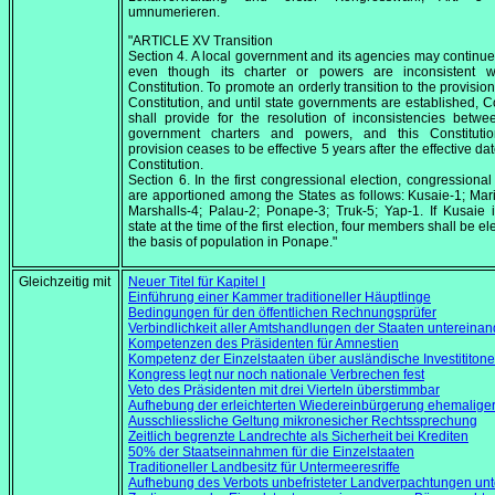
umnumerieren.
"ARTICLE XV Transition
Section 4. A local government and its agencies may continue 
even though its charter or powers are inconsistent wi
Constitution. To promote an orderly transition to the provision
Constitution, and until state governments are established, 
shall provide for the resolution of inconsistencies betwe
government charters and powers, and this Constitutio
provision ceases to be effective 5 years after the effective dat
Constitution.
Section 6. In the first congressional election, congressional d
are apportioned among the States as follows: Kusaie-1; Mar
Marshalls-4; Palau-2; Ponape-3; Truk-5; Yap-1. If Kusaie 
state at the time of the first election, four members shall be e
the basis of population in Ponape."
Gleichzeitig mit
Neuer Titel für Kapitel I
Einführung einer Kammer traditioneller Häuptlinge
Bedingungen für den öffentlichen Rechnungsprüfer
Verbindlichkeit aller Amtshandlungen der Staaten untereinan
Kompetenzen des Präsidenten für Amnestien
Kompetenz der Einzelstaaten über ausländische Investititon
Kongress legt nur noch nationale Verbrechen fest
Veto des Präsidenten mit drei Vierteln überstimmbar
Aufhebung der erleichterten Wiedereinbürgerung ehemalig
Ausschliessliche Geltung mikronesicher Rechtssprechung
Zeitlich begrenzte Landrechte als Sicherheit bei Krediten
50% der Staatseinnahmen für die Einzelstaaten
Traditioneller Landbesitz für Untermeeresriffe
Aufhebung des Verbots unbefristeter Landverpachtungen u