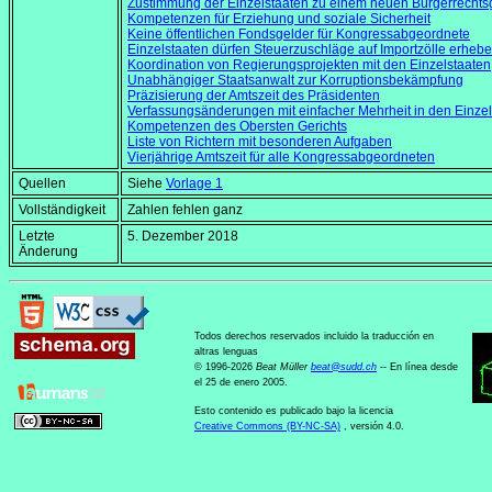
Zustimmung der Einzelstaaten zu einem neuen Bürgerrechts
Kompetenzen für Erziehung und soziale Sicherheit
Keine öffentlichen Fondsgelder für Kongressabgeordnete
Einzelstaaten dürfen Steuerzuschläge auf Importzölle erheb
Koordination von Regierungsprojekten mit den Einzelstaaten
Unabhängiger Staatsanwalt zur Korruptionsbekämpfung
Präzisierung der Amtszeit des Präsidenten
Verfassungsänderungen mit einfacher Mehrheit in den Einzel
Kompetenzen des Obersten Gerichts
Liste von Richtern mit besonderen Aufgaben
Vierjährige Amtszeit für alle Kongressabgeordneten
Quellen
Siehe
Vorlage 1
Vollständigkeit
Zahlen fehlen ganz
Letzte
5. Dezember 2018
Änderung
Todos derechos reservados incluido la traducción en
altras lenguas
© 1996-2026
Beat Müller
beat
@
sudd
.
ch
-- En línea desde
el 25 de enero 2005.
Esto contenido es publicado bajo la licencia
Creative Commons (BY-NC-SA)
, versión 4.0.