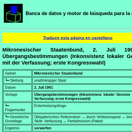
Banca de datos y motor de búsqueda para la 
Traducir esta página en castellano
Mikronesischer Staatenbund, 2. Juli 1
Übergangsbestimmungen (Inkonsistenz lokaler G
mit der Verfassung; erste Kongresswahl)
Gebiet
Mikronesischer Staatenbund
┗━ Stellung
unabhängiger Staat
Datum
2. Juli 1991
Vorlage
Übergangsbestimmungen (Inkonsistenz lokaler Gesetze 
Verfassung; erste Kongresswahl)
┗━
Entscheidungsfrage
Fragemuster
┗━ Gesetzliche
Obligatorisches Referendum → durch Verfassungsrat → bi
Grundlage
Stufe: Verfassung → Partialrevision (Paket)
Ergebnis
verworfen