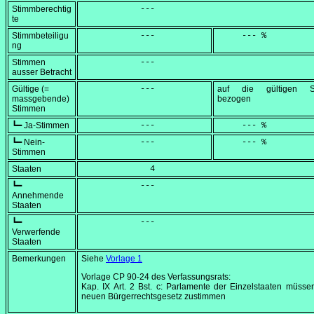
Stimmberechtig
            ---
te
Stimmbeteiligu
            ---
     --- %
ng
Stimmen
            ---
ausser Betracht
Gültige (=
            ---
auf die gültigen S
massgebende)
bezogen
Stimmen
┗━ Ja-Stimmen
            ---
     --- %
┗━ Nein-
            ---
     --- %
Stimmen
Staaten
              4
┗━
            ---
Annehmende
Staaten
┗━
            ---
Verwerfende
Staaten
Bemerkungen
Siehe
Vorlage 1
Vorlage CP 90-24 des Verfassungsrats:
Kap. IX Art. 2 Bst. c: Parlamente der Einzelstaaten müss
neuen Bürgerrechtsgesetz zustimmen