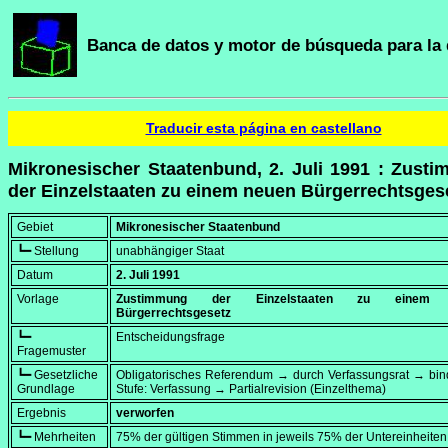
Banca de datos y motor de búsqueda para la 
Traducir esta página en castellano
Mikronesischer Staatenbund, 2. Juli 1991 : Zust
der Einzelstaaten zu einem neuen Bürgerrechtsges
Gebiet
Mikronesischer Staatenbund
┗━ Stellung
unabhängiger Staat
Datum
2. Juli 1991
Vorlage
Zustimmung der Einzelstaaten zu einem 
Bürgerrechtsgesetz
┗━
Entscheidungsfrage
Fragemuster
┗━ Gesetzliche
Obligatorisches Referendum → durch Verfassungsrat → bi
Grundlage
Stufe: Verfassung → Partialrevision (Einzelthema)
Ergebnis
verworfen
┗━ Mehrheiten
75% der gültigen Stimmen in jeweils 75% der Untereinheiten