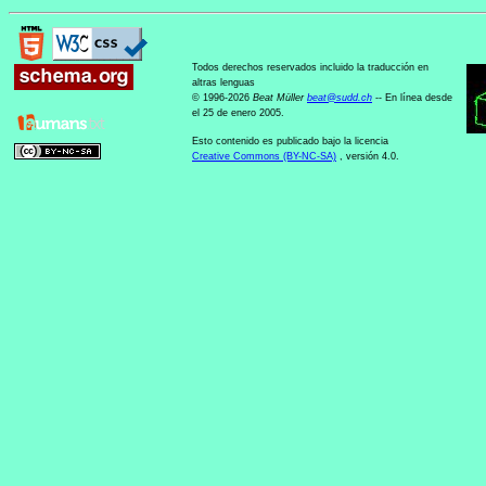
Todos derechos reservados incluido la traducción en
altras lenguas
© 1996-2026
Beat Müller
beat
@
sudd
.
ch
-- En línea desde
el 25 de enero 2005.
Esto contenido es publicado bajo la licencia
Creative Commons (BY-NC-SA)
, versión 4.0.