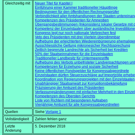
Gleichzeitig mit
Neuer Titel für Kapitel I
Einführung einer Kammer traditioneller Häuptlinge
Bedingungen für den öffentlichen Rechnungsprüfer
Verbindlichkeit aller Amtshandlungen der Staaten untereinan
Kompetenzen des Präsidenten für Amnestien
Übergangsbestimmungen (Inkonsistenz lokaler Gesetze mit d
Kompetenz der Einzelstaaten über ausländische Investititon
Kongress legt nur noch nationale Verbrechen fest
Veto des Präsidenten mit drei Vierteln überstimmbar
Aufhebung der erleichterten Wiedereinbürgerung ehemalig
Ausschliessliche Geltung mikronesicher Rechtssprechung
Zeitlich begrenzte Landrechte als Sicherheit bei Krediten
50% der Staatseinnahmen für die Einzelstaaten
Traditioneller Landbesitz für Untermeeresriffe
Aufhebung des Verbots unbefristeter Landverpachtungen u
Kompetenzen für Erziehung und soziale Sicherheit
Keine öffentlichen Fondsgelder für Kongressabgeordnete
Einzelstaaten dürfen Steuerzuschläge auf Importzölle erheb
Koordination von Regierungsprojekten mit den Einzelstaaten
Unabhängiger Staatsanwalt zur Korruptionsbekämpfung
Präzisierung der Amtszeit des Präsidenten
Verfassungsänderungen mit einfacher Mehrheit in den Einzel
Kompetenzen des Obersten Gerichts
Liste von Richtern mit besonderen Aufgaben
Vierjährige Amtszeit für alle Kongressabgeordneten
Quellen
Siehe
Vorlage 1
Vollständigkeit
Zahlen fehlen ganz
Letzte
5. Dezember 2018
Änderung