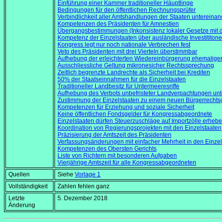
Einführung einer Kammer traditioneller Häuptlinge
Bedingungen für den öffentlichen Rechnungsprüfer
Verbindlichkeit aller Amtshandlungen der Staaten untereinan
Kompetenzen des Präsidenten für Amnestien
Übergangsbestimmungen (Inkonsistenz lokaler Gesetze mit d
Kompetenz der Einzelstaaten über ausländische Investititon
Kongress legt nur noch nationale Verbrechen fest
Veto des Präsidenten mit drei Vierteln überstimmbar
Aufhebung der erleichterten Wiedereinbürgerung ehemalig
Ausschliessliche Geltung mikronesicher Rechtssprechung
Zeitlich begrenzte Landrechte als Sicherheit bei Krediten
50% der Staatseinnahmen für die Einzelstaaten
Traditioneller Landbesitz für Untermeeresriffe
Aufhebung des Verbots unbefristeter Landverpachtungen u
Zustimmung der Einzelstaaten zu einem neuen Bürgerrechts
Kompetenzen für Erziehung und soziale Sicherheit
Keine öffentlichen Fondsgelder für Kongressabgeordnete
Einzelstaaten dürfen Steuerzuschläge auf Importzölle erheb
Koordination von Regierungsprojekten mit den Einzelstaaten
Präzisierung der Amtszeit des Präsidenten
Verfassungsänderungen mit einfacher Mehrheit in den Einzel
Kompetenzen des Obersten Gerichts
Liste von Richtern mit besonderen Aufgaben
Vierjährige Amtszeit für alle Kongressabgeordneten
Quellen
Siehe
Vorlage 1
Vollständigkeit
Zahlen fehlen ganz
Letzte
5. Dezember 2018
Änderung