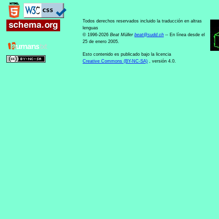
Todos derechos reservados incluido la traducción en altras
lenguas
© 1996-2026
Beat Müller
beat
@
sudd
.
ch
-- En línea desde el
25 de enero 2005.
Esto contenido es publicado bajo la licencia
Creative Commons (BY-NC-SA)
, versión 4.0.