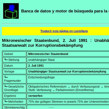
Banca de datos y motor de búsqueda para la 
Traducir esta página en castellano
Mikronesischer Staatenbund, 2. Juli 1991 : Unabhä
Staatsanwalt zur Korruptionsbekämpfung
Gebiet
Mikronesischer Staatenbund
┗━ Stellung
unabhängiger Staat
Datum
2. Juli 1991
Vorlage
Unabhängiger Staatsanwalt zur Korruptionsbekämpfung
┗━
Entscheidungsfrage
Fragemuster
┗━ Gesetzliche
Obligatorisches Referendum → durch Verfassungsrat → bi
Grundlage
Stufe: Verfassung → Partialrevision (Einzelthema)
Ergebnis
verworfen
┗━ Mehrheiten
75% der gültigen Stimmen in jeweils 75% der Untereinheiten
Stimmberechtig
            ---