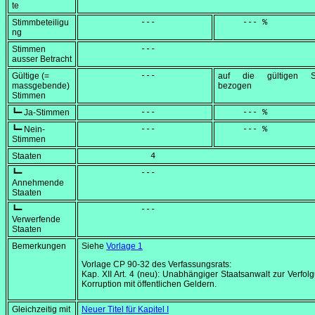
te
Stimmbeteiligu
            ---
     --- %
ng
Stimmen
            ---
ausser Betracht
Gültige (=
            ---
auf die gültigen S
massgebende)
bezogen
Stimmen
┗━ Ja-Stimmen
            ---
     --- %
┗━ Nein-
            ---
     --- %
Stimmen
Staaten
              4
┗━
            ---
Annehmende
Staaten
┗━
            ---
Verwerfende
Staaten
Bemerkungen
Siehe
Vorlage 1
Vorlage CP 90-32 des Verfassungsrats:
Kap. XII Art. 4 (neu): Unabhängiger Staatsanwalt zur Verfol
Korruption mit öffentlichen Geldern.
Gleichzeitig mit
Neuer Titel für Kapitel I