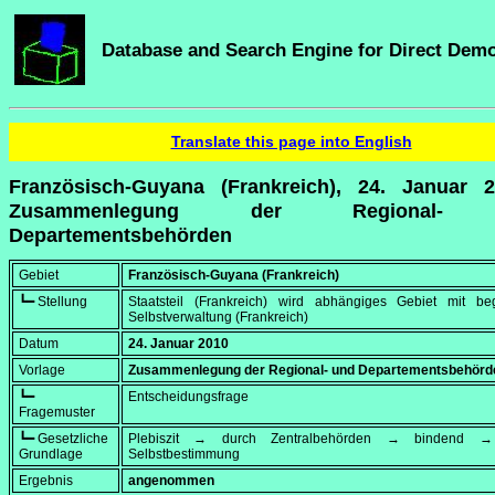
Database and Search Engine for Direct Dem
Translate this page into English
Französisch-Guyana (Frankreich), 24. Januar 
Zusammenlegung der Regional-
Departementsbehörden
Gebiet
Französisch-Guyana (Frankreich)
┗━ Stellung
Staatsteil (Frankreich) wird abhängiges Gebiet mit beg
Selbstverwaltung (Frankreich)
Datum
24. Januar 2010
Vorlage
Zusammenlegung der Regional- und Departementsbehörd
┗━
Entscheidungsfrage
Fragemuster
┗━ Gesetzliche
Plebiszit → durch Zentralbehörden → bindend → 
Grundlage
Selbstbestimmung
Ergebnis
angenommen