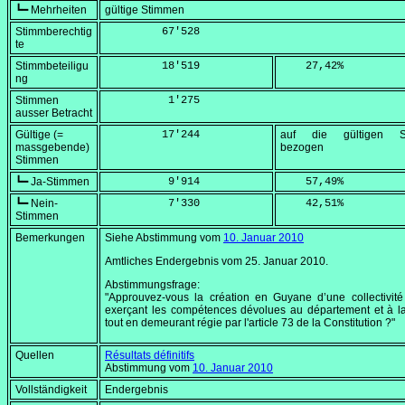
┗━ Mehrheiten
gültige Stimmen
Stimmberechtig
         67'528
te
Stimmbeteiligu
         18'519
    27,42
%
ng
Stimmen
          1'275
ausser Betracht
Gültige (=
         17'244
auf die gültigen S
massgebende)
bezogen
Stimmen
┗━ Ja-Stimmen
          9'914
    57,49
%
┗━ Nein-
          7'330
    42,51
%
Stimmen
Bemerkungen
Siehe Abstimmung vom
10. Januar 2010
Amtliches Endergebnis vom
25. Januar 2010
.
Abstimmungsfrage:
"Approuvez-vous la création en Guyane d’une collectivit
exerçant les compétences dévolues au département et à l
tout en demeurant régie par l'article 73 de la Constitution ?"
Quellen
Résultats définitifs
Abstimmung vom
10. Januar 2010
Vollständigkeit
Endergebnis