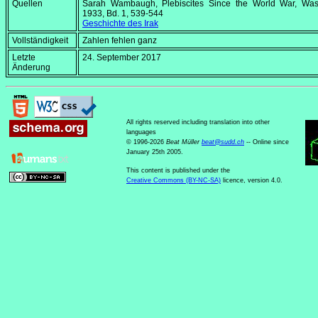
Quellen
Sarah Wambaugh,
Plebiscites Since the World War
, Was
1933, Bd. 1, 539-544
Geschichte des Irak
Vollständigkeit
Zahlen fehlen ganz
Letzte
24. September 2017
Änderung
All rights reserved including translation into other
languages
© 1996-2026
Beat Müller
beat
@
sudd
.
ch
-- Online since
January 25th 2005.
This content is published under the
Creative Commons (BY-NC-SA)
licence, version 4.0.