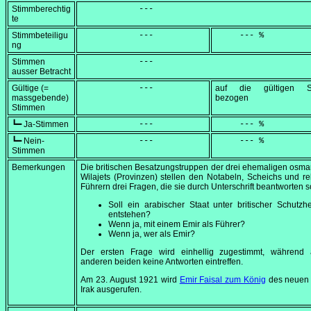
Stimmberechtig
            ---
te
Stimmbeteiligu
            ---
     --- %
ng
Stimmen
            ---
ausser Betracht
Gültige (=
            ---
auf die gültigen S
massgebende)
bezogen
Stimmen
┗━ Ja-Stimmen
            ---
     --- %
┗━ Nein-
            ---
     --- %
Stimmen
Bemerkungen
Die britischen Besatzungstruppen der drei ehemaligen osm
Wilajets (Provinzen) stellen den Notabeln, Scheichs und re
Führern drei Fragen, die sie durch Unterschrift beantworten so
Soll ein arabischer Staat unter britischer Schutzhe
entstehen?
Wenn ja, mit einem Emir als Führer?
Wenn ja, wer als Emir?
Der ersten Frage wird einhellig zugestimmt, während 
anderen beiden keine Antworten eintreffen.
Am
23. August 1921
wird
Emir Faisal zum König
des neuen 
Irak ausgerufen.