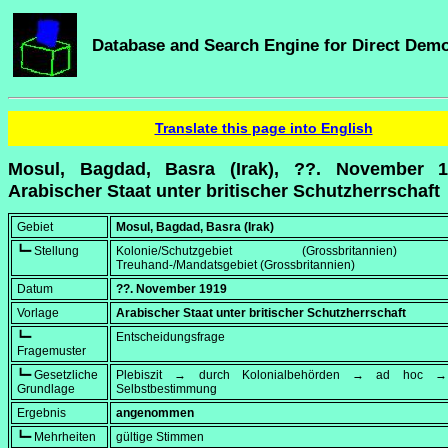
Database and Search Engine for Direct Dem
Translate this page into English
Mosul, Bagdad, Basra (Irak), ??. November 1
Arabischer Staat unter britischer Schutzherrschaft
Gebiet
Mosul, Bagdad, Basra (Irak)
┗━ Stellung
Kolonie/Schutzgebiet (Grossbritannien)
Treuhand-/Mandatsgebiet (Grossbritannien)
Datum
??. November 1919
Vorlage
Arabischer Staat unter britischer Schutzherrschaft
┗━
Entscheidungsfrage
Fragemuster
┗━ Gesetzliche
Plebiszit → durch Kolonialbehörden → ad hoc → 
Grundlage
Selbstbestimmung
Ergebnis
angenommen
┗━ Mehrheiten
gültige Stimmen