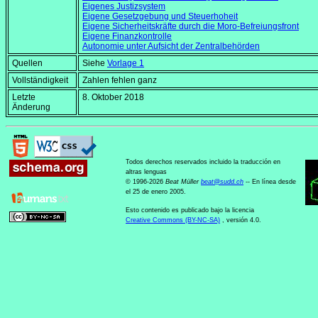
Eigenes Justizsystem
Eigene Gesetzgebung und Steuerhoheit
Eigene Sicherheitskräfte durch die Moro-Befreiungsfront
Eigene Finanzkontrolle
Autonomie unter Aufsicht der Zentralbehörden
Quellen
Siehe
Vorlage 1
Vollständigkeit
Zahlen fehlen ganz
Letzte
8. Oktober 2018
Änderung
Todos derechos reservados incluido la traducción en
altras lenguas
© 1996-2026
Beat Müller
beat
@
sudd
.
ch
-- En línea desde
el 25 de enero 2005.
Esto contenido es publicado bajo la licencia
Creative Commons (BY-NC-SA)
, versión 4.0.