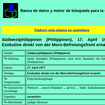
Banca de datos y motor de búsqueda para la 
Traducir esta página en castellano
Südwestphilippinen (Philippinen), 17. April 
Exekutive direkt von der Moro-Befreiungsfront ern
Gebiet
Südwestphilippinen (Philippinen)
┗━ Stellung
bleibt Staatsteil (Philippinen), wird nicht Staatsteil mit A
(Philippinen)
Datum
17. April 1977
Vorlage
Exekutive direkt von der Moro-Befreiungsfront ernannt
┗━
Entscheidungsfrage
Fragemuster
┗━ Gesetzliche
Plebiszit → durch Präsident → ad hoc → Stufe: Selbstbesti
Grundlage
Ergebnis
verworfen
┗━ Mehrheiten
gültige Stimmen