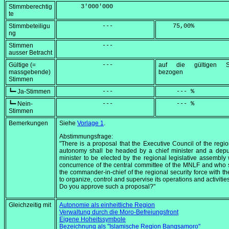
Stimmberechtig
      3'000'000
te
Stimmbeteiligu
            ---
    75,00
%
ng
Stimmen
            ---
ausser Betracht
Gültige (=
            ---
auf die gültigen S
massgebende)
bezogen
Stimmen
┗━ Ja-Stimmen
            ---
     --- %
┗━ Nein-
            ---
     --- %
Stimmen
Bemerkungen
Siehe
Vorlage 1
.
Abstimmungsfrage:
"There is a proposal that the Executive Council of the regio
autonomy shall be headed by a chief minister and a depu
minister to be elected by the regional legislative assembly 
concurrence of the central committee of the MNLF and who 
the commander-in-chief of the regional security force with t
to organize, control and supervise its operations and activities
Do you approve such a proposal?"
Gleichzeitig mit
Autonomie als einheitliche Region
Verwaltung durch die Moro-Befreiungsfront
Eigene Hoheitssymbole
Bezeichnung als "Islamische Region Bangsamoro"