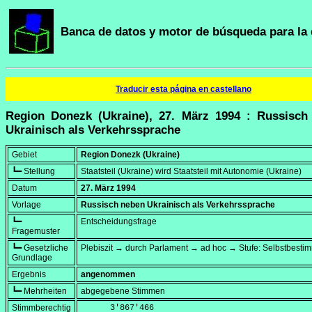
Banca de datos y motor de búsqueda para la 
Traducir esta página en castellano
Region Donezk (Ukraine), 27. März 1994 : Russisch
Ukrainisch als Verkehrssprache
Gebiet
Region Donezk (Ukraine)
┗━ Stellung
Staatsteil (Ukraine) wird Staatsteil mit Autonomie (Ukraine)
Datum
27. März 1994
Vorlage
Russisch neben Ukrainisch als Verkehrssprache
┗━
Entscheidungsfrage
Fragemuster
┗━ Gesetzliche
Plebiszit → durch Parlament → ad hoc → Stufe: Selbstbest
Grundlage
Ergebnis
angenommen
┗━ Mehrheiten
abgegebene Stimmen
Stimmberechtig
      3'867'466