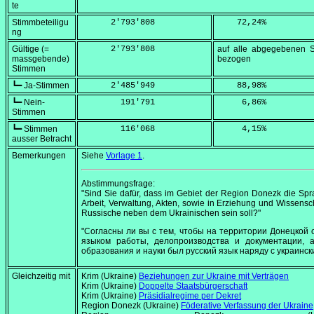
te
Stimmbeteiligu
      2'793'808
    72,24
%
ng
Gültige (=
      2'793'808
auf alle abgegebenen 
massgebende)
bezogen
Stimmen
┗━ Ja-Stimmen
      2'485'949
    88,98
%
┗━ Nein-
        191'791
     6,86
%
Stimmen
┗━ Stimmen
        116'068
     4,15
%
ausser Betracht
Bemerkungen
Siehe
Vorlage 1
.
Abstimmungsfrage:
"Sind Sie dafür, dass im Gebiet der Region Donezk die Spr
Arbeit, Verwaltung, Akten, sowie in Erziehung und Wissensc
Russische neben dem Ukrainischen sein soll?"
"Согласны ли вы с тем, чтобы на территории Донецкой 
языком работы, делопроизводства и документации, 
образования и науки был русский язык наряду с украинск
Gleichzeitig mit
Krim (Ukraine)
Beziehungen zur Ukraine mit Verträgen
Krim (Ukraine)
Doppelte Staatsbürgerschaft
Krim (Ukraine)
Präsidialregime per Dekret
Region Donezk (Ukraine)
Föderative Verfassung der Ukraine