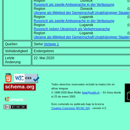
Region Donezk (Ukrai
Russisch als zweite Amtssprache in der Verfassung
Region Donezk (Ukrai
Ukraine als Mitglied der Gemeinschaft Unabhängiger Staate
Region Lugansk (Ukrai
Russisch als zweite Amtssprache in der Verfassung
Region Lugansk (Ukrai
Russisch neben Ukrainisch als Verkehrssprache
Region Lugansk (Ukrai
Ukraine als Mitglied der Gemeinschaft Unabhängiger Staate
Quellen
Siehe
Vorlage 1
Vollständigkeit
Endergebnis
Letzte
22. Mai 2020
Änderung
Todos derechos reservados incluido la traducción en
altras lenguas
© 1996-2026
Beat Müller
beat
@
sudd
.
ch
-- En línea desde
el 25 de enero 2005.
Esto contenido es publicado bajo la licencia
Creative Commons (BY-NC-SA)
, versión 4.0.