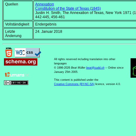
Quellen
Annexation
Constitution of the State of Texas (1845)
Justin H. Smith,
The Annexation of Texas
, New York 1971 (1
442-445, 456-461
Vollständigkeit
Endergebnis
Letzte
24. Januar 2018
Änderung
All rights reserved including translation into other
languages
© 1996-2026
Beat Müller
beat
@
sudd
.
ch
-- Online since
January 25th 2005.
This content is published under the
Creative Commons (BY-NC-SA)
licence, version 4.0.