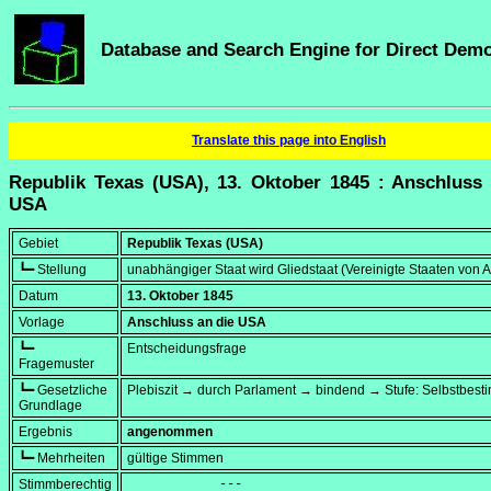
Database and Search Engine for Direct Dem
Translate this page into English
Republik Texas (USA), 13. Oktober 1845 : Anschluss 
USA
Gebiet
Republik Texas (USA)
┗━ Stellung
unabhängiger Staat wird Gliedstaat (Vereinigte Staaten von 
Datum
13. Oktober 1845
Vorlage
Anschluss an die USA
┗━
Entscheidungsfrage
Fragemuster
┗━ Gesetzliche
Plebiszit → durch Parlament → bindend → Stufe: Selbstbes
Grundlage
Ergebnis
angenommen
┗━ Mehrheiten
gültige Stimmen
Stimmberechtig
            ---