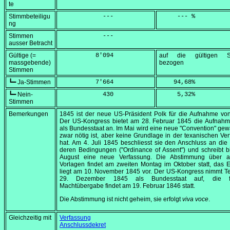
te
Stimmbeteiligu
            ---
     --- %
ng
Stimmen
            ---
ausser Betracht
Gültige (=
          8'094
auf die gültigen S
massgebende)
bezogen
Stimmen
┗━ Ja-Stimmen
          7'664
    94,68
%
┗━ Nein-
            430
     5,32
%
Stimmen
Bemerkungen
1845 ist der neue US-Präsident Polk für die Aufnahme vo
Der US-Kongress bietet am
28. Februar 1845
die Aufnahme
als Bundesstaat an. Im Mai wird eine neue "Convention" gewä
zwar nötig ist, aber keine Grundlage in der texanischen Ve
hat. Am
4. Juli 1845
beschliesst sie den Anschluss an die
deren Bedingungen ("
Ordinance of Assent
") und schreibt 
August eine neue Verfassung. Die Abstimmung über al
Vorlagen findet am zweiten Montag im Oktober statt, das 
liegt am
10. November 1845
vor. Der US-Kongress nimmt T
29. Dezember 1845
als Bundesstaat auf, die fo
Machtübergabe findet am
19. Februar 1846
statt.
Die Abstimmung ist nicht geheim, sie erfolgt
viva voce
.
Gleichzeitig mit
Verfassung
Anschlussdekret