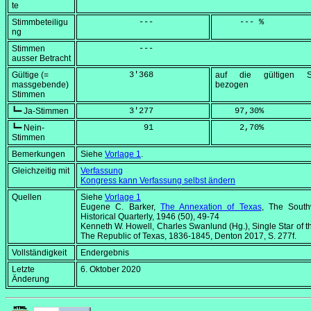
te
Stimmbeteiligu
            ---
     --- %
ng
Stimmen
            ---
ausser Betracht
Gültige (=
          3'368
auf die gültigen S
massgebende)
bezogen
Stimmen
┗━ Ja-Stimmen
          3'277
    97,30
%
┗━ Nein-
             91
     2,70
%
Stimmen
Bemerkungen
Siehe
Vorlage 1
.
Gleichzeitig mit
Verfassung
Kongress kann Verfassung selbst ändern
Quellen
Siehe
Vorlage 1
Eugene C. Barker,
The Annexation of Texas
,
The South
Historical Quarterly
, 1946 (50), 49-74
Kenneth W. Howell, Charles Swanlund (Hg.),
Single Star of t
The Republic of Texas, 1836-1845
, Denton 2017, S. 277f.
Vollständigkeit
Endergebnis
Letzte
6. Oktober 2020
Änderung