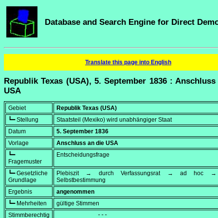
Database and Search Engine for Direct Dem
Translate this page into English
Republik Texas (USA), 5. September 1836 : Anschluss
USA
Gebiet
Republik Texas (USA)
┗━ Stellung
Staatsteil (Mexiko) wird unabhängiger Staat
Datum
5. September 1836
Vorlage
Anschluss an die USA
┗━
Entscheidungsfrage
Fragemuster
┗━ Gesetzliche
Plebiszit → durch Verfassungsrat → ad hoc → 
Grundlage
Selbstbestimmung
Ergebnis
angenommen
┗━ Mehrheiten
gültige Stimmen
Stimmberechtig
            ---