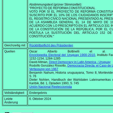
Abstimmungstext (grüner Stimmzettel):
"PROYECTO DE REFORMA CONSTITUCIONAL
VOTO POR SÍ EL PROYECTO DE REFORMA CONSTITU
SUSCRITO POR EL 10% DE LOS CIUDADANOS INSCRIP
EL REGISTRO CÍVICO NACIONAL PRESENTADO AL PRES
DE LA ASAMBLEA GENERAL EL 14 DE MAYO DE 1
ACUERDO CON LO PRESCRIPTO EN EL ÁRTICULO 331 IN
DE LA CONSTITUCIÓN DE LA REPÚBLICA, POR EL C
POSTULA LA SUSTITUCIÓN DEL ÁRTICULO 152 DE
CONSTITUCIÓN."
Gleichzeitig mit
Rücktrittspflicht des Präsidenten
Quellen
Oscar Alberto Bottinelli et al. (
Enciclopedia Electoral del Uruguay 1900-2010
, Instituto F
1152-1154, 1284-1285
David Altman,
Direct Democracy in Latin America - Uruguay
Rodolfo González Rissotto,
Democracia Directa: el Caso de
Verfassung von 1967
Benjamín Nahum,
Historia uruguayana, Tomo 8
, Montevid
S. 76
Dieter Nohlen, Handbuch der Wahldaten Lateinamerikas 
Karibik, Bd. 1, Opladen 1993, S. 745
Unión Nacional Reeleccionista
Vollständigkeit
Endergebnis
Letzte
6. Oktober 2024
Änderung