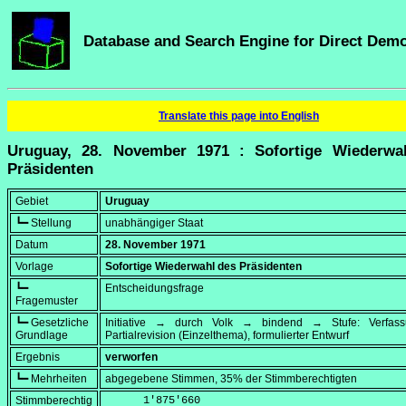
Database and Search Engine for Direct Dem
Translate this page into English
Uruguay, 28. November 1971 : Sofortige Wiederwa
Präsidenten
Gebiet
Uruguay
┗━ Stellung
unabhängiger Staat
Datum
28. November 1971
Vorlage
Sofortige Wiederwahl des Präsidenten
┗━
Entscheidungsfrage
Fragemuster
┗━ Gesetzliche
Initiative → durch Volk → bindend → Stufe: Verfa
Grundlage
Partialrevision (Einzelthema), formulierter Entwurf
Ergebnis
verworfen
┗━ Mehrheiten
abgegebene Stimmen, 35% der Stimmberechtigten
Stimmberechtig
      1'875'660