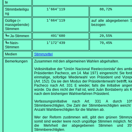
te
Stimmbeteiligu
      1'664'119
    88,72
%
ng
Gültige (=
      1'664'119
auf alle abgegebenen 
massgebende)
bezogen
Stimmen
┗━ Ja-Stimmen
        491'680
    29,55
%
┗━ Nein-
      1'172'439
    70,45
%
Stimmen
Medien
Stimmzettel
Bemerkungen
Zusammen mit den allgemeinen Wahlen abgehalten.
Volksinitiative der
"Unión Nacional Reeleccionista"
des amti
Präsidenten Pacheco, am
14. Mai 1971
eingereicht. Sie ford
einmalige, sofortige Wiederwahl von Präsident und Vizep
(Art. 152). Da sie den Modus der Präsidentenwahl betrifft, ka
Pacheco nach Art. 331 E wieder, falls die Initiative an
würde. Da dies nicht der Fall ist, wird Juán Bordaberry als 
nach dem bisherigen Wahlverfahren Präsident.
Verfassungsinitiative nach Art. 331 A durch 1
Stimmberechtigten, Die Zahl der Stimmberechtigten weicht
Anzahl Wahlberechtigten für die Wahlen ab.
Wer der Reform zustimmen will, gibt den grünen Stimmzet
somit sind weder leere noch ungültige Stimmen möglich. Nö
die Mehrheit der abgegebenen Stimmen und 3
Stimmberechtigten.