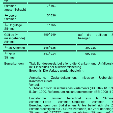
ng
Stimmen
          7'401
ausser Betracht
┗━ Leere
          5'636
Stimmen
┗━ Ungültige
          1'765
Stimmen
Gültige (=
        489'949
auf die gültigen S
massgebende)
bezogen
Stimmen
┗━ Ja-Stimmen
        148'035
    30,21
%
┗━ Nein-
        341'914
    69,79
%
Stimmen
Bemerkungen
Titel: Bundesgesetz betreffend die Kranken- und Unfallvers
mit Einschluss der Militärversicherung
Ergebnis: Die Vorlage wurde abgelehnt
Anmerkung: Zustandekommen: inklusive Uebersic
Kantonsresultate.
Verlauf:
5. Oktober 1899
: Beschluss des Parlaments (BBl 1899 IV 853
5. Juni 1900
: Referendum zustandegekommen (BBl 1900 III 
Eingelangte Stimmen berechnet aus Ja Stimme
Stimmen+Leere Stimmen+Ungültige Stimmen. 
Berechnungen des Statistischen Amtes belief sich die Z
Stimmberechtigten auf 744'066 Personen, die Zahl der eing
Stimmen auf 497'427, jene der gültigen Stimmen auf 4