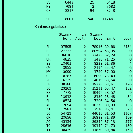
VS       6443        25      6418

NE       7084         2      7082

GE       3312        94      3218

---------------------------------

Kantonsergebnisse
      Stimm-     im  Stimm-               
        ber.  Ausl.    bet.  in %    leer 
------------------------------------------
ZH     97595      0   78916 80,86    2454 
BE    127222      0   80594 63,35       0 
LU     36016      0   22433 62,29       0 
UR      4825      0    3438 71,25       0 
SZ     13401      0    8223 61,36       4 
OW      3955      0    2194 55,47       6 
NW      3090      0    1789 57,90       9 
GL      8287      0    6090 73,49       0 
ZG      6325      0    4019 63,54       0 
FR     30386      0   19328 63,61     126 
SO     23263      0   15231 65,47     152 
BS     17775      0   10402 58,52       9 
BL     13912      0    8136 58,48      84 
SH      8524      0    7206 84,54       0 
AR     12694      0   10273 80,93     155 
AI      2981      0    2576 86,41      23 
SG     54723      0   44613 81,53    1367 
GR     23656      0   16888 71,39     190 
AG     45154      0   39342 87,13     577 
TG     25616      0   19142 74,73     150 
TI     38429      0   11850 30,84     153 