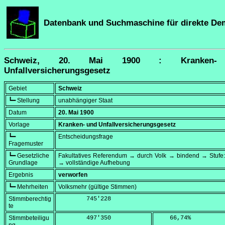
Datenbank und Suchmaschine für direkte De
Schweiz, 20. Mai 1900 : Kranken-
Unfallversicherungsgesetz
Gebiet
Schweiz
┗━ Stellung
unabhängiger Staat
Datum
20. Mai 1900
Vorlage
Kranken- und Unfallversicherungsgesetz
┗━
Entscheidungsfrage
Fragemuster
┗━ Gesetzliche
Fakultatives Referendum → durch Volk → bindend → Stufe:
Grundlage
→ vollständige Aufhebung
Ergebnis
verworfen
┗━ Mehrheiten
Volksmehr (gültige Stimmen)
Stimmberechtig
        745'228
te
Stimmbeteiligu
        497'350
    66,74
%