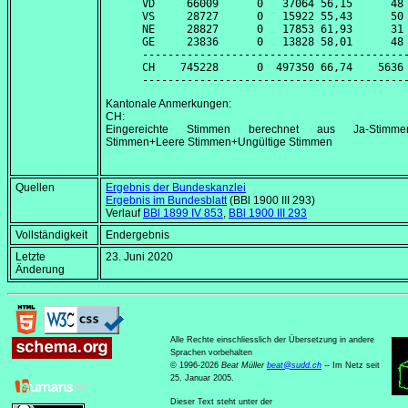
VD     66009      0   37064 56,15      48 
VS     28727      0   15922 55,43      50 
NE     28827      0   17853 61,93      31 
GE     23836      0   13828 58,01      48 
------------------------------------------
CH    745228      0  497350 66,74    5636 
Kantonale Anmerkungen:
CH:
Eingereichte Stimmen berechnet aus Ja-Stimmen
Stimmen+Leere Stimmen+Ungültige Stimmen
Quellen
Ergebnis der Bundeskanzlei
Ergebnis im Bundesblatt
(BBl 1900 III 293)
Verlauf
BBl 1899 IV 853
,
BBl 1900 III 293
Vollständigkeit
Endergebnis
Letzte
23. Juni 2020
Änderung
Alle Rechte einschliesslich der Übersetzung in andere
Sprachen vorbehalten
© 1996-2026
Beat Müller
beat
@
sudd
.
ch
-- Im Netz seit
25. Januar 2005.
Dieser Text steht unter der