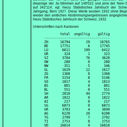
diejenige der Ja-Stimmen auf 148'022 und jene der Nein-
auf 342'114; vgl. hiezu Statistisches Jahrbuch der Schw
Jahrgang, Bern 1927. Diese Werte wurden 1932 ohne Beg
wieder den amtlichen Abstimmungsergebnissen angeglichen
hiezu Statistisches Jahrbuch der Schweiz, 1932.
Unterschriften nach Kantonen
        total  ungültig    gültig

---------------------------------

ZH      16794        29     16765

BE      17751         6     17745

LU       6611       199      6412

UR        324         1       323

SZ       3704        76      3628

OW        280         0       280

NW        351         5       346

GL       1629        12      1617

ZG       1368         0      1368

FR       5154         8      5146

SO       1817         4      1813

BS        801         0       801

BL        551         0       551

SH       2818        44      2774

AR       1822         0      1822

AI        217         0       217

SG       6873         0      6873

GR       3703         4      3699

AG       6228        20      6208

TG       2799         7      2792

TI       2753         0      2753

VD      16814         4     16810
