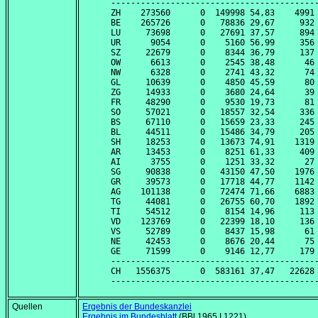
------------------------------------------
ZH    273560      0  149998 54,83    4991 
BE    265726      0   78836 29,67     932 
LU     73698      0   27691 37,57     894 
UR      9054      0    5160 56,99     356 
SZ     22679      0    8344 36,79     137 
OW      6613      0    2545 38,48      46 
NW      6328      0    2741 43,32      74 
GL     10639      0    4850 45,59      80 
ZG     14933      0    3680 24,64      39 
FR     48290      0    9530 19,73      81 
SO     57021      0   18557 32,54     336 
BS     67110      0   15659 23,33     245 
BL     44511      0   15486 34,79     205 
SH     18253      0   13673 74,91    1319 
AR     13453      0    8251 61,33     409 
AI      3755      0    1251 33,32      27 
SG     90838      0   43150 47,50    1976 
GR     39573      0   17718 44,77    1142 
AG    101138      0   72474 71,66    6883 
TG     44081      0   26755 60,70    1892 
TI     54512      0    8154 14,96     113 
VD    123769      0   22399 18,10     136 
VS     52789      0    8437 15,98      61 
NE     42453      0    8676 20,44      75 
GE     71599      0    9146 12,77     179 
------------------------------------------
CH   1556375      0  583161 37,47   22628 
Quellen
Ergebnis der Bundeskanzlei
Ergebnis im Bundesblatt
(BBl 1965 I 1221)