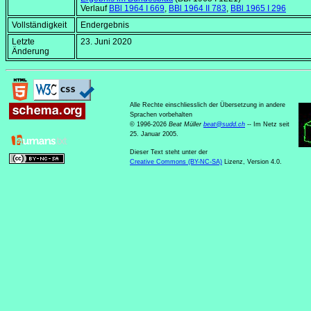
Verlauf
BBl 1964 I 669
,
BBl 1964 II 783
,
BBl 1965 I 296
Vollständigkeit
Endergebnis
Letzte
23. Juni 2020
Änderung
Alle Rechte einschliesslich der Übersetzung in andere
Sprachen vorbehalten
© 1996-2026
Beat Müller
beat
@
sudd
.
ch
-- Im Netz seit
25. Januar 2005.
Dieser Text steht unter der
Creative Commons (BY-NC-SA)
Lizenz, Version 4.0.