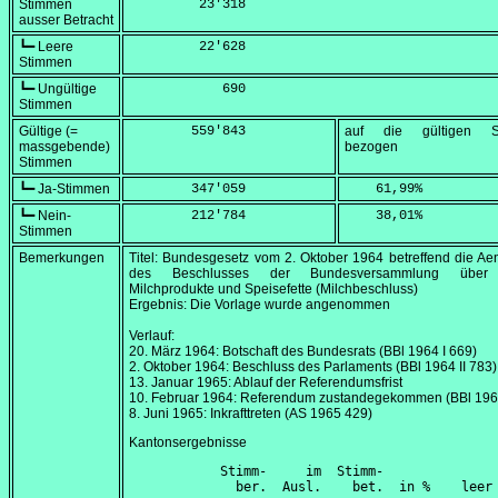
Stimmen
         23'318
ausser Betracht
┗━ Leere
         22'628
Stimmen
┗━ Ungültige
            690
Stimmen
Gültige (=
        559'843
auf die gültigen S
massgebende)
bezogen
Stimmen
┗━ Ja-Stimmen
        347'059
    61,99
%
┗━ Nein-
        212'784
    38,01
%
Stimmen
Bemerkungen
Titel: Bundesgesetz vom
2. Oktober 1964
betreffend die Ae
des Beschlusses der Bundesversammlung über 
Milchprodukte und Speisefette (Milchbeschluss)
Ergebnis: Die Vorlage wurde angenommen
Verlauf:
20. März 1964
: Botschaft des Bundesrats (BBl 1964 I 669)
2. Oktober 1964
: Beschluss des Parlaments (BBl 1964 II 783)
13. Januar 1965
: Ablauf der Referendumsfrist
10. Februar 1964
: Referendum zustandegekommen (BBl 1965
8. Juni 1965
: Inkrafttreten (AS 1965 429)
Kantonsergebnisse
      Stimm-     im  Stimm-               
        ber.  Ausl.    bet.  in %    leer 