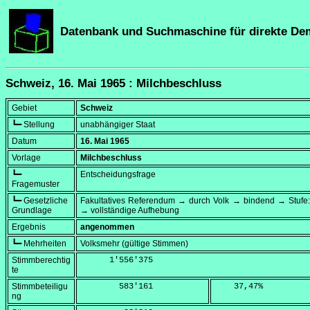
Datenbank und Suchmaschine für direkte De
Schweiz, 16. Mai 1965 : Milchbeschluss
Gebiet
Schweiz
┗━ Stellung
unabhängiger Staat
Datum
16. Mai 1965
Vorlage
Milchbeschluss
┗━
Entscheidungsfrage
Fragemuster
┗━ Gesetzliche
Fakultatives Referendum → durch Volk → bindend → Stufe:
Grundlage
→ vollständige Aufhebung
Ergebnis
angenommen
┗━ Mehrheiten
Volksmehr (gültige Stimmen)
Stimmberechtig
      1'556'375
te
Stimmbeteiligu
        583'161
    37,47
%
ng