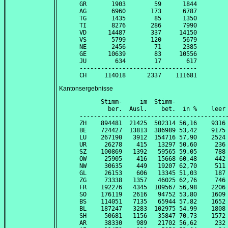
GR       1903        59      1844

AG       6960       173      6787

TG       1435        85      1350

TI       8276       286      7990

VD      14487       337     14150

VS       5799       120      5679

NE       2456        71      2385

GE      10639        83     10556

JU        634        17       617

---------------------------------

Kantonsergebnisse
      Stimm-     im  Stimm-               
        ber.  Ausl.    bet.  in %    leer 
------------------------------------------
ZH    894481  21425  502314 56,16    9316 
BE    724427  13813  386989 53,42    9175 
LU    267190   3912  154716 57,90    2524 
UR     26278    415   13297 50,60     236 
SZ    100869   1392   59565 59,05     788 
OW     25905    416   15668 60,48     442 
NW     30635    449   19207 62,70     511 
GL     26153    606   13345 51,03     187 
ZG     73338   1357   46025 62,76     746 
FR    192276   4345  109567 56,98    2206 
SO    176119   2616   94752 53,80    1609 
BS    114051   7135   65944 57,82    1652 
BL    187247   3283  102975 54,99    1808 
SH     50681   1156   35847 70,73    1572 
AR     38330    989   21702 56,62     232 