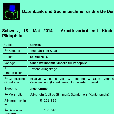
Datenbank und Suchmaschine für direkte De
Schweiz, 18. Mai 2014 : Arbeitsverbot mit Kinde
Pädophile
Gebiet
Schweiz
┗━ Stellung
unabhängiger Staat
Datum
18. Mai 2014
Vorlage
Arbeitsverbot mit Kindern für Pädophile
┗━
Entscheidungsfrage
Fragemuster
┗━ Gesetzliche
Initiative → durch Volk → bindend → Stufe: Verfa
Grundlage
Partialrevision (Einzelthema), formulierter Entwurf
Ergebnis
angenommen
┗━ Mehrheiten
Volksmehr (gültige Stimmen), Ständemehr (Kantonsmehr)
Stimmberechtig
      5'221'519
te
┗━ Davon im
        138'548