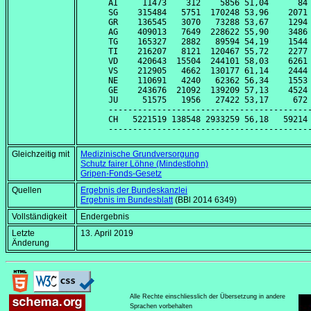
AI     11473    312    5856 51,04      84 
SG    315484   5751  170248 53,96    2071 
GR    136545   3070   73288 53,67    1294 
AG    409013   7649  228622 55,90    3486 
TG    165327   2882   89594 54,19    1544 
TI    216207   8121  120467 55,72    2277 
VD    420643  15504  244101 58,03    6261 
VS    212905   4662  130177 61,14    2444 
NE    110691   4240   62362 56,34    1553 
GE    243676  21092  139209 57,13    4524 
JU     51575   1956   27422 53,17     672 
------------------------------------------
CH   5221519 138548 2933259 56,18   59214 
Gleichzeitig mit
Medizinische Grundversorgung
Schutz fairer Löhne (Mindestlohn)
Gripen-Fonds-Gesetz
Quellen
Ergebnis der Bundeskanzlei
Ergebnis im Bundesblatt
(BBl 2014 6349)
Vollständigkeit
Endergebnis
Letzte
13. April 2019
Änderung
Alle Rechte einschliesslich der Übersetzung in andere
Sprachen vorbehalten