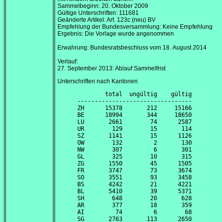
Sammelbeginn:
20. Oktober 2009
Gültige Unterschriften: 111681
Geänderte Artikel: Art. 123c (neu) BV
Empfehlung der Bundesversammlung: Keine Empfehlung
Ergebnis: Die Vorlage wurde angenommen
Erwahrung: Bundesratsbeschluss vom
18. August 2014
Verlauf:
27. September 2013
: Ablauf Sammelfrist
Unterschriften nach Kantonen
        total  ungültig    gültig

---------------------------------

ZH      15378       212     15166

BE      18994       344     18650

LU       2661        74      2587

UR        129        15       114

SZ       1141        15      1126

OW        132         2       130

NW        307         6       301

GL        325        10       315

ZG       1550        45      1505

FR       3747        73      3674

SO       3551        93      3458

BS       4242        21      4221

BL       5410        39      5371

SH        648        20       628

AR        377        18       359

AI         74         6        68

SG       2763       113      2650
