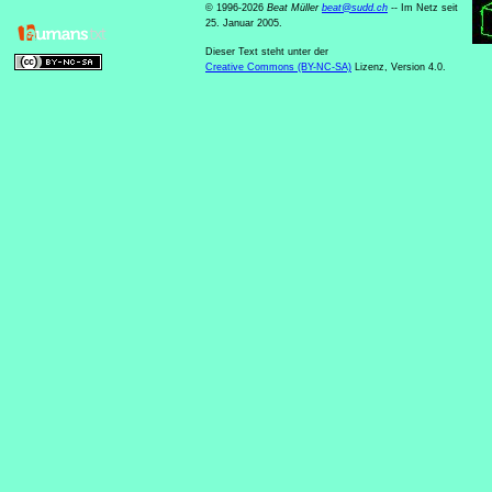
© 1996-2026
Beat Müller
beat
@
sudd
.
ch
-- Im Netz seit
25. Januar 2005.
Dieser Text steht unter der
Creative Commons (BY-NC-SA)
Lizenz, Version 4.0.