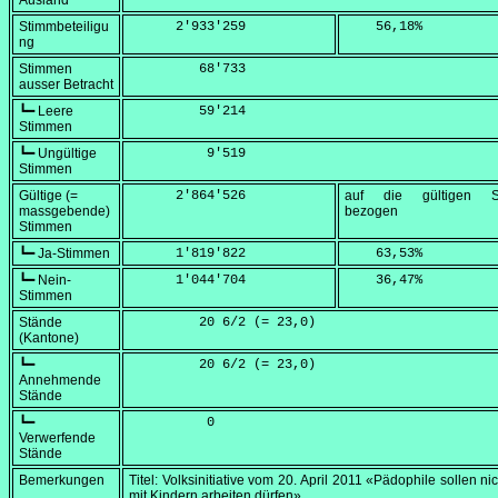
Ausland
Stimmbeteiligu
      2'933'259
    56,18
%
ng
Stimmen
         68'733
ausser Betracht
┗━ Leere
         59'214
Stimmen
┗━ Ungültige
          9'519
Stimmen
Gültige (=
      2'864'526
auf die gültigen S
massgebende)
bezogen
Stimmen
┗━ Ja-Stimmen
      1'819'822
    63,53
%
┗━ Nein-
      1'044'704
    36,47
%
Stimmen
Stände
         20 6/2 (=
 23,0
)
(Kantone)
┗━
         20 6/2 (=
 23,0
)
Annehmende
Stände
┗━
          0
Verwerfende
Stände
Bemerkungen
Titel: Volksinitiative vom
20. April 2011
«Pädophile sollen ni
mit Kindern arbeiten dürfen»