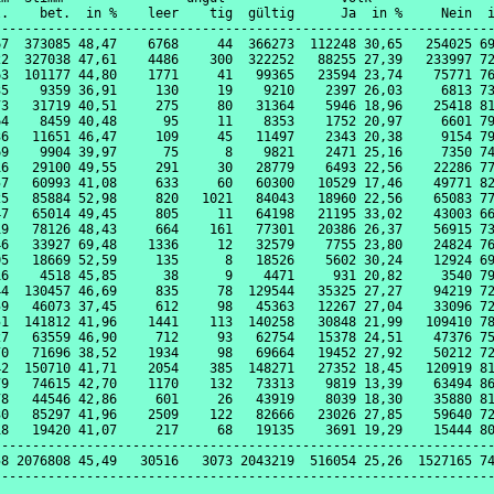
.    bet.  in %    leer    tig  gültig      Ja  in %     Nein  i
----------------------------------------------------------------
7  373085 48,47    6768     44  366273  112248 30,65   254025 69
2  327038 47,61    4486    300  322252   88255 27,39   233997 72
3  101177 44,80    1771     41   99365   23594 23,74    75771 76
5    9359 36,91     130     19    9210    2397 26,03     6813 73
3   31719 40,51     275     80   31364    5946 18,96    25418 81
4    8459 40,48      95     11    8353    1752 20,97     6601 79
6   11651 46,47     109     45   11497    2343 20,38     9154 79
9    9904 39,97      75      8    9821    2471 25,16     7350 74
6   29100 49,55     291     30   28779    6493 22,56    22286 77
7   60993 41,08     633     60   60300   10529 17,46    49771 82
5   85884 52,98     820   1021   84043   18960 22,56    65083 77
7   65014 49,45     805     11   64198   21195 33,02    43003 66
9   78126 48,43     664    161   77301   20386 26,37    56915 73
6   33927 69,48    1336     12   32579    7755 23,80    24824 76
5   18669 52,59     135      8   18526    5602 30,24    12924 69
6    4518 45,85      38      9    4471     931 20,82     3540 79
4  130457 46,69     835     78  129544   35325 27,27    94219 72
9   46073 37,45     612     98   45363   12267 27,04    33096 72
1  141812 41,96    1441    113  140258   30848 21,99   109410 78
7   63559 46,90     712     93   62754   15378 24,51    47376 75
0   71696 38,52    1934     98   69664   19452 27,92    50212 72
2  150710 41,71    2054    385  148271   27352 18,45   120919 81
9   74615 42,70    1170    132   73313    9819 13,39    63494 86
8   44546 42,86     601     26   43919    8039 18,30    35880 81
0   85297 41,96    2509    122   82666   23026 27,85    59640 72
8   19420 41,07     217     68   19135    3691 19,29    15444 80
----------------------------------------------------------------
8 2076808 45,49   30516   3073 2043219  516054 25,26  1527165 74