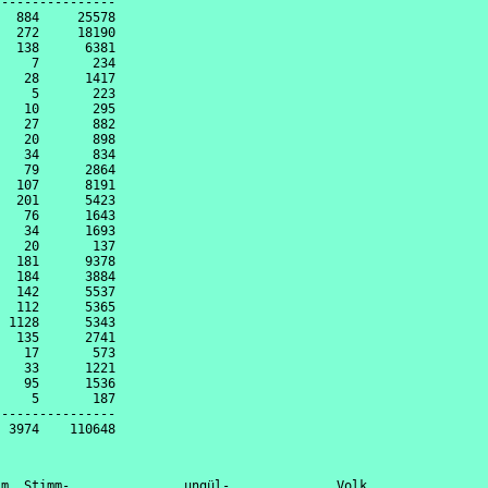
---------------

  884     25578

  272     18190

  138      6381

    7       234

   28      1417

    5       223

   10       295

   27       882

   20       898

   34       834

   79      2864

  107      8191

  201      5423

   76      1643

   34      1693

   20       137

  181      9378

  184      3884

  142      5537

  112      5365

 1128      5343

  135      2741

   17       573

   33      1221

   95      1536

    5       187

---------------

m  Stimm-               ungül-              Volk                