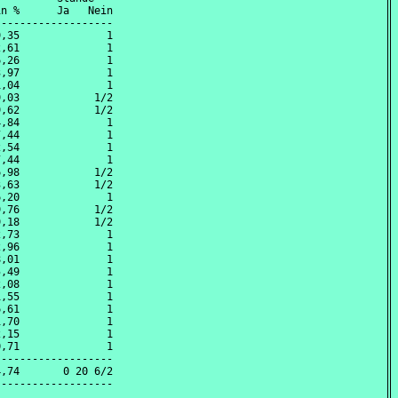
n %      Ja   Nein

------------------

,35              1

,61              1

,26              1

,97              1

,04              1

,03            1/2

,62            1/2

,84              1

,44              1

,54              1

,44              1

,98            1/2

,63            1/2

,20              1

,76            1/2

,18            1/2

,73              1

,96              1

,01              1

,49              1

,08              1

,55              1

,61              1

,70              1

,15              1

,71              1

------------------

,74       0 20 6/2
