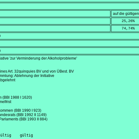
auf die gültig
    25,26
%
    74,74
%
)
)
tiative 'zur Verminderung der Alkoholprobleme'
ines Art. 32quinquies BV und von ÜBest. BV
lung: Ablehnung der Initiative
abgelehnt
m (BBl 1988 I 1620)
elfrist
kommen (BBl 1990 I 923)
undesrats (BBl 1992 II 1149)
Parlaments (BBl 1993 II 884)
ültig    gültig
