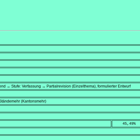
end → Stufe: Verfassung → Partialrevision (Einzelthema), formulierter Entwurf
, Ständemehr (Kantonsmehr)
    45,49
%