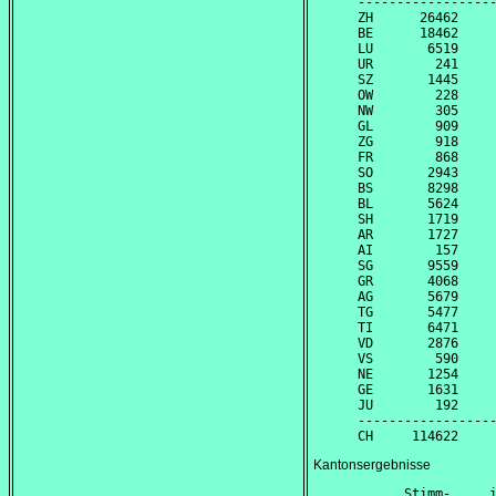
------------------
ZH      26462     
BE      18462     
LU       6519     
UR        241     
SZ       1445     
OW        228     
NW        305     
GL        909     
ZG        918     
FR        868     
SO       2943     
BS       8298     
BL       5624     
SH       1719     
AR       1727     
AI        157     
SG       9559     
GR       4068     
AG       5679     
TG       5477     
TI       6471     
VD       2876     
VS        590     
NE       1254     
GE       1631     
JU        192     
------------------
Kantonsergebnisse
      Stimm-     i