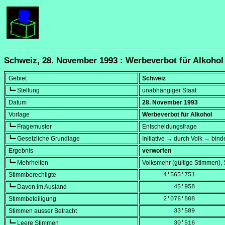
Schweiz, 28. November 1993 : Werbeverbot für Alkohol
Gebiet
Schweiz
┗━ Stellung
unabhängiger Staat
Datum
28. November 1993
Vorlage
Werbeverbot für Alkohol
┗━ Fragemuster
Entscheidungsfrage
┗━ Gesetzliche Grundlage
Initiative → durch Volk → bind
Ergebnis
verworfen
┗━ Mehrheiten
Volksmehr (gültige Stimmen)
Stimmberechtigte
      4'565'751
┗━ Davon im Ausland
         45'958
Stimmbeteiligung
      2'076'808
Stimmen ausser Betracht
         33'589
┗━ Leere Stimmen
         30'516