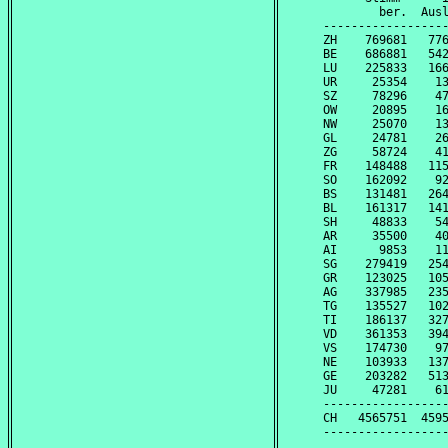
        ber.  Ausl
------------------
ZH    769681   776
BE    686881   542
LU    225833   166
UR     25354    13
SZ     78296    47
OW     20895    16
NW     25070    13
GL     24781    26
ZG     58724    41
FR    148488   115
SO    162092    92
BS    131481   264
BL    161317   141
SH     48833    54
AR     35500    40
AI      9853    11
SG    279419   254
GR    123025   105
AG    337985   235
TG    135527   102
TI    186137   327
VD    361353   394
VS    174730    97
NE    103933   137
GE    203282   513
JU     47281    61
------------------
CH   4565751  4595