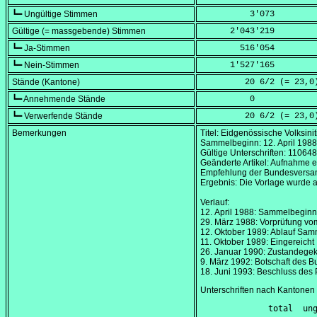
┗━ Ungültige Stimmen
          3'073
Gültige (= massgebende) Stimmen
      2'043'219
┗━ Ja-Stimmen
        516'054
┗━ Nein-Stimmen
      1'527'165
Stände (Kantone)
         20 6/2 (=
 23,0
┗━ Annehmende Stände
          0
┗━ Verwerfende Stände
         20 6/2 (=
 23,0
Bemerkungen
Titel: Eidgenössische Volksini
Sammelbeginn:
12. April 1988
Gültige Unterschriften: 110648
Geänderte Artikel: Aufnahme e
Empfehlung der Bundesversamm
Ergebnis: Die Vorlage wurde 
Verlauf:
12. April 1988
: Sammelbeginn
29. März 1988
: Vorprüfung vo
12. Oktober 1989
: Ablauf Samm
11. Oktober 1989
: Eingereicht
26. Januar 1990
: Zustandege
9. März 1992
: Botschaft des B
18. Juni 1993
: Beschluss des 
Unterschriften nach Kantonen
        total  ung