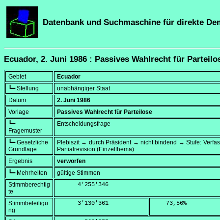
Datenbank und Suchmaschine für direkte De
Ecuador, 2. Juni 1986 : Passives Wahlrecht für Parteilo
Gebiet
Ecuador
┗━ Stellung
unabhängiger Staat
Datum
2. Juni 1986
Vorlage
Passives Wahlrecht für Parteilose
┗━
Entscheidungsfrage
Fragemuster
┗━ Gesetzliche
Plebiszit → durch Präsident → nicht bindend → Stufe: Verf
Grundlage
Partialrevision (Einzelthema)
Ergebnis
verworfen
┗━ Mehrheiten
gültige Stimmen
Stimmberechtig
      4'255'346
te
Stimmbeteiligu
      3'130'361
    73,56
%
ng