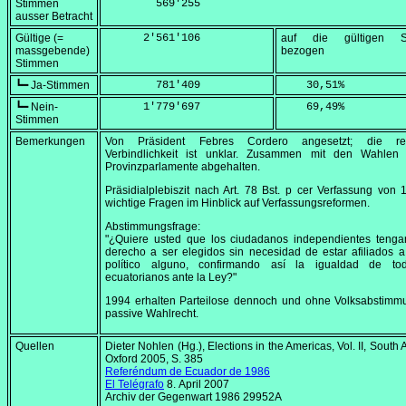
Stimmen
        569'255
ausser Betracht
Gültige (=
      2'561'106
auf die gültigen S
massgebende)
bezogen
Stimmen
┗━ Ja-Stimmen
        781'409
    30,51
%
┗━ Nein-
      1'779'697
    69,49
%
Stimmen
Bemerkungen
Von Präsident Febres Cordero angesetzt; die rec
Verbindlichkeit ist unklar. Zusammen mit den Wahlen 
Provinzparlamente abgehalten.
Präsidialplebiszit nach Art. 78 Bst. p cer Verfassung von 
wichtige Fragen im Hinblick auf Verfassungsreformen.
Abstimmungsfrage:
"¿Quiere usted que los ciudadanos independientes tenga
derecho a ser elegidos sin necesidad de estar afiliados a
político alguno, confirmando así la igualdad de to
ecuatorianos ante la Ley?"
1994 erhalten Parteilose dennoch und ohne Volksabstimm
passive Wahlrecht.
Quellen
Dieter Nohlen (Hg.),
Elections in the Americas, Vol. II, South
Oxford 2005, S. 385
Referéndum de Ecuador de 1986
El Telégrafo
8. April 2007
Archiv der Gegenwart 1986 29952A