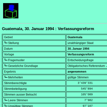
Guatemala, 30. Januar 1994 : Verfassungsreform
Gebiet
Guatemala
┗━ Stellung
unabhängiger Staat
Datum
30. Januar 1994
Vorlage
Verfassungsreform
┗━ Fragemuster
Entscheidungsfrage
┗━ Gesetzliche Grundlage
Obligatorisches Referendum →
Ergebnis
angenommen
┗━ Mehrheiten
gültige Stimmen
Stimmberechtigte
      3'439'331
Stimmbeteiligung
        545'894
Stimmen ausser Betracht
        105'089
┗━ Leere Stimmen
          7'982
┗━ Ungültige Stimmen
         97'107