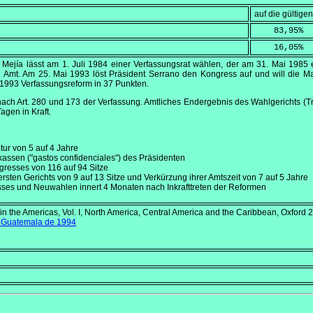
auf die gültig
    83,95
%
    16,05
%
l Mejía lässt am
1. Juli 1984
einer Verfassungsrat wählen, der am
31. Mai 1985
e
n Amt. Am
25. Mai 1993
löst Präsident Serrano den Kongress auf und will die Ma
 1993
Verfassungsreform in 37 Punkten.
ach Art. 280 und 173 der Verfassung. Amtliches Endergebnis des Wahlgerichts (T
agen in Kraft.
tur von 5 auf 4 Jahre
assen ("gastos confidenciales") des Präsidenten
gresses von 116 auf 94 Sitze
sten Gerichts von 9 auf 13 Sitze und Verkürzung ihrer Amtszeit von 7 auf 5 Jahre
ses und Neuwahlen innert 4 Monaten nach Inkrafttreten der Reformen
 in the Americas, Vol. I, North America, Central America and the Caribbean
, Oxford 
e Guatemala de 1994