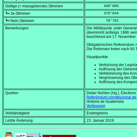
Gültige (= massgebende) Stimmen
        440'805
┗━ Ja-Stimmen
        370'044
┗━ Nein-Stimmen
         70'761
Bemerkungen
Die Militärjunta unter Genera
übernimmt anfangs 1986 sei
beschliesst am
17. November
Obligatorisches Referendum n
Die Reformen treten nach 60 T
Hauptpunkte
Verkürzung der Legisla
Auflösung der Geheimk
Verkleinerung des Kon
Vergrösserung des Ober
Auflösung des Kongres
Quellen
Dieter Nohlen (Hg.),
Elections
Referéndum constitucional d
Historia de Guatemala
Verfassung
Vollständigkeit
Endergebnis
Letzte Änderung
23. Januar 2019