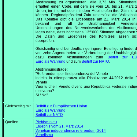
Abstimmung zu organisieren. Alle 3,73 Mio. Stimmberec
erhalten einen Code, mit dem sie vom 16. bis
21. März 
Urnen, im Internet oder mit dem Mobiltelefon ihre Stimme
können. Regionalpräsident Zaia unterstützt die Volksabs
Das Komitee gibt die Ergebnisse am
21. März 2014
in 
bekannt und ruft die Unabhängigkeit Venetien
Untersuchungen des Netzwerksverkehrs der Abstimmung
legen nahe, dass höchstens 135'000 Stimmen abgegeben 
Die Daten und Ergebnisse des Komitees lassen sic
überprüfen.
Gleichzeitig und bei deutlich geringerer Beteiligung findet 
von zehn Abgeordneten zur Vorbereitung der Unabhängigkei
dazu kommen Abstimmungen zum
Beitritt zur E
Euro als Währung
und zum
Beitritt zur NATO
.
Abstimmungsfrage:
"Referendum per l'indipendenza del Veneto
indetto in ottemperanza alla Risoluzione 44/2012 della 
Veneto
Vuoi tu che il Veneto diventi una Repubblica Federale indi
e sovrana?
Si / No"
Gleichzeitig mit
Beitritt zur Europäischen Union
Euro als Währung
Beitritt zur NATO
Quellen
Plebiscito.eu
Ergebnis vom
21. März 2014
Venetian independence referendum, 2014
Venetismo