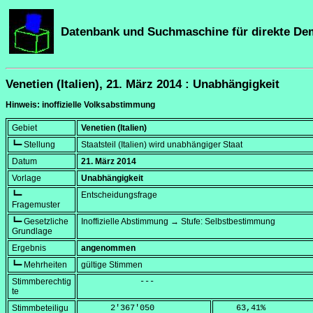
Datenbank und Suchmaschine für direkte De
Venetien (Italien), 21. März 2014 : Unabhängigkeit
Hinweis: inoffizielle Volksabstimmung
Gebiet
Venetien (Italien)
┗━ Stellung
Staatsteil (Italien) wird unabhängiger Staat
Datum
21. März 2014
Vorlage
Unabhängigkeit
┗━
Entscheidungsfrage
Fragemuster
┗━ Gesetzliche
Inoffizielle Abstimmung → Stufe: Selbstbestimmung
Grundlage
Ergebnis
angenommen
┗━ Mehrheiten
gültige Stimmen
Stimmberechtig
            ---
te
Stimmbeteiligu
      2'367'050
    63,41
%