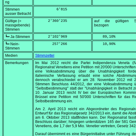
ng
Stimmen
          6'815
ausser Betracht
Gültige (=
      2'360'235
auf die gültigen S
massgebende)
bezogen
Stimmen
┗━ Ja-Stimmen
      2'102'969
    89,10
%
┗━ Nein-
        257'266
    10,90
%
Stimmen
Medien
Stimmzettel
Bemerkungen
Im
Mai 2012
reicht die Partei
Indipendenza Veneta
(I
Regionalrat Venetiens eine Petition mit 20'000 Unterschriften 
eine Volksabstimmung über die Unabhängigkeit forde
italienische Verfassung erlaubt eine solche Abstimmung
dennoch verabschiedet er am
28. November 2012
mit 2
Stimmen Beschluss 44/2012, der eine Volksabstimmung ü
"Selbstbestimmung" statt der "Unabhängigkeit in Betracht z
10. Januar 2013
reicht IV bei der Europäischen Kommis
Brüssel eine Petition mit 50'000 Unterschriften für das R
Selbstbestimmung ein.
Am
2. April 2013
reicht ein Abgeordneter des Regionalr
Entwurf für das Regionalgesetz 342/2013 ein, damit die Ab
am
6. Oktober 2013
stattfinden kann. Der Regionalrat fass
Beschluss darüber; hingegen unterstützen 165 der 581 Ge
Venetiens, die 1,7 der 5,9 Mio. Venetier vertreten, Gesetz 34
Darauf übernimmt es eine Bürgerinitiative unter Führung der