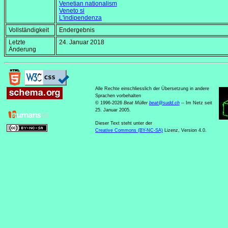
Venetian nationalism
Veneto si
L'indipendenza
Vollständigkeit
Endergebnis
Letzte
24. Januar 2018
Änderung
Alle Rechte einschliesslich der Übersetzung in andere
Sprachen vorbehalten
© 1996-2026
Beat Müller
beat
@
sudd
.
ch
-- Im Netz seit
25. Januar 2005.
Dieser Text steht unter der
Creative Commons (BY-NC-SA)
Lizenz, Version 4.0.