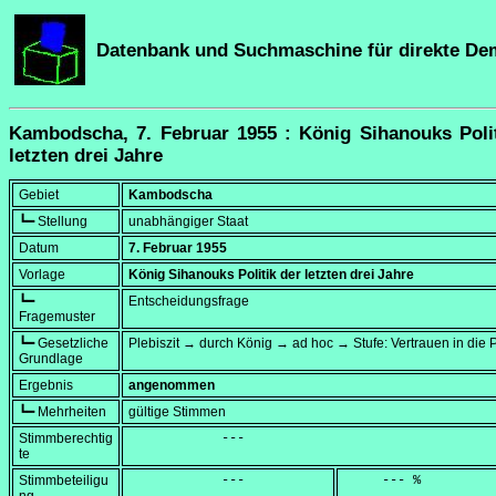
Datenbank und Suchmaschine für direkte De
Kambodscha, 7. Februar 1955 : König Sihanouks Polit
letzten drei Jahre
Gebiet
Kambodscha
┗━ Stellung
unabhängiger Staat
Datum
7. Februar 1955
Vorlage
König Sihanouks Politik der letzten drei Jahre
┗━
Entscheidungsfrage
Fragemuster
┗━ Gesetzliche
Plebiszit → durch König → ad hoc → Stufe: Vertrauen in die Po
Grundlage
Ergebnis
angenommen
┗━ Mehrheiten
gültige Stimmen
Stimmberechtig
            ---
te
Stimmbeteiligu
            ---
     --- %