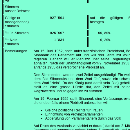
ng
Stimmen
            ---
ausser Betracht
Gültige (=
        927'501
auf die gültigen S
massgebende)
bezogen
Stimmen
┗━ Ja-Stimmen
        925'667
    99,80
%
┗━ Nein-
          1'834
     0,20
%
Stimmen
Bemerkungen
Am
15. Juni 1952
, noch unter französischen Protektorat, lö
Sihanouk das Parlament auf und will drei Jahre mit Voll
regieren. Danach will er Plebiszit über seine Regierungst
abhalten. Nach der Unabhängigkeit vom
9. November 1953
anfangs 1955 das versprochene Plebiszit an.
Den Stimmenden werden zwei Zettel ausgehändigt: Ein wei
dem Bild Sihanouks und dem Wort "Ja", sowie ein schwar
dem Wort "Nein". Da der König (und damit sein Bild) geheili
stellt es eine grosse Hürde dar, den Zettel mit sein
wegzuwerfen und so gegen ihn zu stimmen.
Am
19. Februar 1955
stellt Sihanouk eine Verfassungsrevis
die er ebenfalls einem Plebiszit unterstellen will:
Gleiche politische Rechte für Frauen
Einrichtung von Provinzparlamenten
Abberufung von Parlamentariern durch das Volk
Auf Druck des Auslands verzichtet er darauf, dankt am
2. Mä