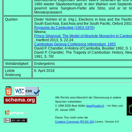
überraschend zugunsten seines Vaters Suramarit ab und w
1960 wieder Staatsoberhaupt. In den Wahlen vom
Septemb
gewinnt seine Sangkum-Partei alle Sitze, und er ist b
Ministerpräsident.
Quellen
Dieter Nohlen et al. (Hg.),
Elections in Asia and the Pacific,
South East Asia, East Asia and the South Pacific
, Oxford 2001
Royaume du Cambodge (1953-1970)
Weena Yon
Prince Sihanouk: The Model of Absolute Monarchy in Camb
, Hartford 2013, S. 22-24
Cambodian Geneva Conference referendum, 1955
David P. Chandler,
A History of Cambodia
, Boulder 1992, S. 
David P. Chandler,
The Tragedy of Cambodian History
, Ne
1991, S. 76f.
Vollständigkeit
Endergebnis
Letzte
6. April 2018
Änderung
Alle Rechte einschliesslich der Übersetzung in andere
Sprachen vorbehalten
© 1996-2026
Beat Müller
beat
@
sudd
.
ch
-- Im Netz seit
25. Januar 2005.
Dieser Text steht unter der
Creative Commons (BY-NC-SA)
Lizenz, Version 4.0.