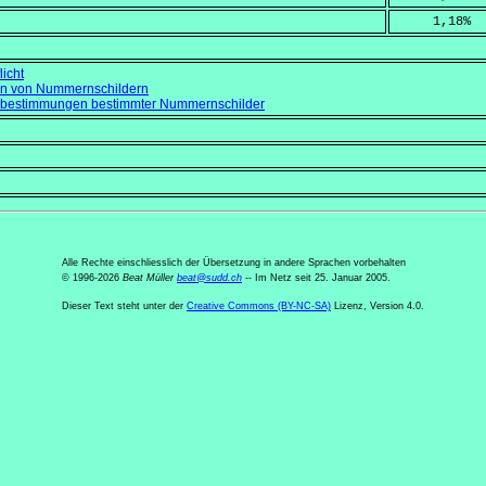
     1,18
%
icht
en von Nummernschildern
sbestimmungen bestimmter Nummernschilder
Alle Rechte einschliesslich der Übersetzung in andere Sprachen vorbehalten
© 1996-2026
Beat Müller
beat
@
sudd
.
ch
-- Im Netz seit 25. Januar 2005.
Dieser Text steht unter der
Creative Commons (BY-NC-SA)
Lizenz, Version 4.0.