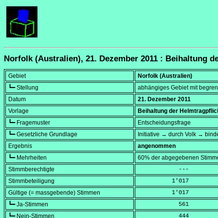
Norfolk (Australien), 21. Dezember 2011 : Beihaltung de
Gebiet
Norfolk (Australien)
┗━ Stellung
abhängiges Gebiet mit begrenz
Datum
21. Dezember 2011
Vorlage
Beihaltung der Helmtragpflich
┗━ Fragemuster
Entscheidungsfrage
┗━ Gesetzliche Grundlage
Initiative → durch Volk → bin
Ergebnis
angenommen
┗━ Mehrheiten
60% der abgegebenen Stimm
Stimmberechtigte
            ---
Stimmbeteiligung
          1'017
Gültige (= massgebende) Stimmen
          1'017
┗━ Ja-Stimmen
            561
┗━ Nein-Stimmen
            444