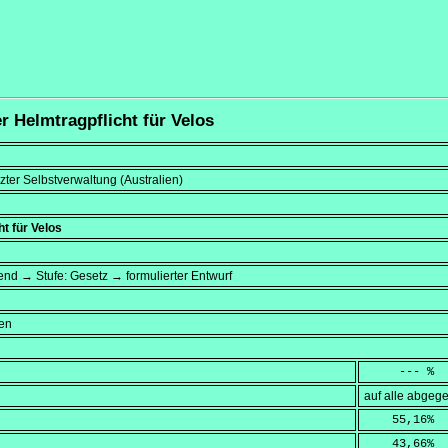
r Helmtragpflicht für Velos
ter Selbstverwaltung (Australien)
t für Velos
dend → Stufe: Gesetz → formulierter Entwurf
en
     --- %
auf alle abge
    55,16
%
    43,66
%