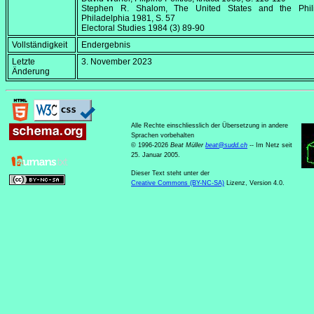
Stephen R. Shalom,
The United States and the Phil
Philadelphia 1981, S. 57
Electoral Studies
1984 (3) 89-90
Vollständigkeit
Endergebnis
Letzte
3. November 2023
Änderung
Alle Rechte einschliesslich der Übersetzung in andere
Sprachen vorbehalten
© 1996-2026
Beat Müller
beat
@
sudd
.
ch
-- Im Netz seit
25. Januar 2005.
Dieser Text steht unter der
Creative Commons (BY-NC-SA)
Lizenz, Version 4.0.