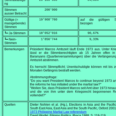
Stimmbeteiligu
     20'100'000
    84,80
%
ng
Stimmen
        200'000
ausser Betracht
Gültige (=
     19'908'760
auf die gültigen S
massgebende)
bezogen
Stimmen
┗━ Ja-Stimmen
     18'052'016
    90,67
%
┗━ Nein-
      1'856'744
     9,33
%
Stimmen
Bemerkungen
Präsident Marcos Amtszeit läuft Ende 1973 aus. Unter Kri
lässt er die Stimmberechtigten ab 15 Jahren offen in
Baranyans (Quartierversammlungen) über die Verlängerung
Amtszeit abstimmen.
Es herrscht Stimmpflicht; Unentschuldigte können mit bis 
Monaten Gefängnis bestraft werden.
Abstimmungsfrage:
"Do you want President Marcos to continue beyond 1973 an
the reforms he has initiated under the martial law?"
"Wollen Sie, dass Präsident Marcos seit Amt über 1973 hinau
und die von ihm unter dem Kriegsrecht begonnenen R
vollendet?"
Quellen
Dieter Nohlen et al. (Hg.),
Elections in Asia and the Pacific,
South East Asia, East Asia and the South Pacific
, Oxford 2001
1973 Philippine Martial Law referendum
David Wurfel,
Filipino Politics
, Ithaca 1988, S. 118-119