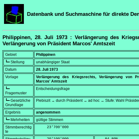
Datenbank und Suchmaschine für direkte De
Philippinen, 28. Juli 1973 : Verlängerung des Kriegs
Verlängerung von Präsident Marcos' Amtszeit
Gebiet
Philippinen
┗━ Stellung
unabhängiger Staat
Datum
28. Juli 1973
Vorlage
Verlängerung des Kriegsrechts, Verlängerung von Pr
Marcos' Amtszeit
┗━
Entscheidungsfrage
Fragemuster
┗━ Gesetzliche
Plebiszit → durch Präsident → ad hoc → Stufe: Wahl Präside
Grundlage
Ergebnis
angenommen
┗━ Mehrheiten
gültige Stimmen
Stimmberechtig
     23'700'000
te