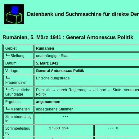
Datenbank und Suchmaschine für direkte De
Rumänien, 5. März 1941 : General Antonescus Politik
Gebiet
Rumänien
┗━ Stellung
unabhängiger Staat
Datum
5. März 1941
Vorlage
General Antonescus Politik
┗━
Entscheidungsfrage
Fragemuster
┗━ Gesetzliche
Plebiszit → durch Regierung → ad hoc → Stufe: Vertrauen
Grundlage
Politik
Ergebnis
angenommen
┗━ Mehrheiten
abgegebene Stimmen
Stimmberechtig
            ---
te
Stimmbeteiligu
      2'963'294
     --- %
ng