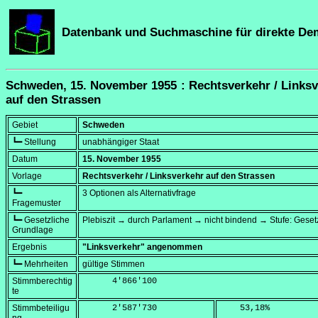
Datenbank und Suchmaschine für direkte De
Schweden, 15. November 1955 : Rechtsverkehr / Links
auf den Strassen
Gebiet
Schweden
┗━ Stellung
unabhängiger Staat
Datum
15. November 1955
Vorlage
Rechtsverkehr / Linksverkehr auf den Strassen
┗━
3 Optionen als Alternativfrage
Fragemuster
┗━ Gesetzliche
Plebiszit → durch Parlament → nicht bindend → Stufe: Geset
Grundlage
Ergebnis
"Linksverkehr" angenommen
┗━ Mehrheiten
gültige Stimmen
Stimmberechtig
      4'866'100
te
Stimmbeteiligu
      2'587'730
    53,18
%