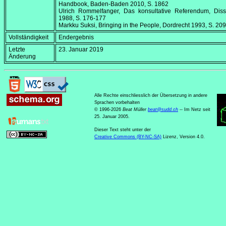
Handbook
, Baden-Baden 2010, S. 1862
Ulrich Rommelfanger, Das konsultative Referendum, Diss.
1988, S. 176-177
Markku Suksi, Bringing in the People
, Dordrecht 1993, S. 209
Vollständigkeit
Endergebnis
Letzte
23. Januar 2019
Änderung
Alle Rechte einschliesslich der Übersetzung in andere
Sprachen vorbehalten
© 1996-2026
Beat Müller
beat
@
sudd
.
ch
-- Im Netz seit
25. Januar 2005.
Dieser Text steht unter der
Creative Commons (BY-NC-SA)
Lizenz, Version 4.0.