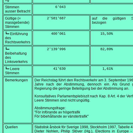
ng
Stimmen
          6'043
ausser Betracht
Gültige (=
      2'581'687
auf die gültigen S
massgebende)
bezogen
Stimmen
┗━ Einführung
        400'061
    15,50
%
des
Rechtsverkehrs
┗━
      2'139'996
    82,89
%
Beibehaltung
des
Linksverkehrs
┗━ Leere
         41'630
     1,61
%
Stimmen
Bemerkungen
Der Reichstag führt den Rechtsverkehr am
3. September 19
Jahre nach der Abstimmung, dennoch ein. Als Grund g
Regierung die geringe Beteiligung bei der Abstimmung an.
Konsultatives Parlamentsplebiszit nach Kap. 8 Art. 4 der Ver
Leere Stimmen sind nicht ungültig.
Abstimmungsfrage:
"För införande av högertrafik
För bibehållande av vänstertrafik"
Quellen
Statistisk årsbok för Sverige 1998
, Stockholm 1997, Tabelle 
Dieter Nohlen, Philip Stöver (Hg.),
Elections in Europe -