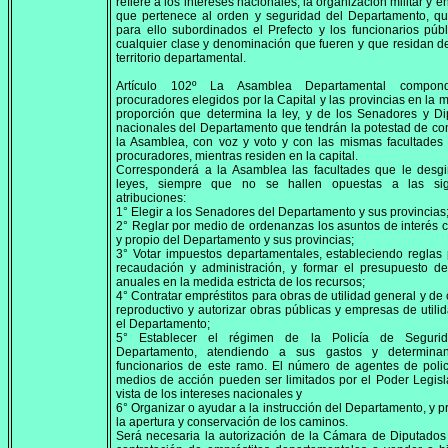
refiere a los intereses nacionales, la organización militar y e
que pertenece al orden y seguridad del Departamento, q
para ello subordinados el Prefecto y los funcionarios púb
cualquier clase y denominación que fueren y que residan d
territorio departamental.
Artículo 102º La Asamblea Departamental compon
procuradores elegidos por la Capital y las provincias en la 
proporción que determina la ley, y de los Senadores y D
nacionales del Departamento que tendrán la potestad de con
la Asamblea, con voz y voto y con las mismas facultades
procuradores, mientras residen en la capital.
Corresponderá a la Asamblea las facultades que le desgi
leyes, siempre que no se hallen opuestas a las sig
atribuciones:
1° Elegir a los Senadores del Departamento y sus provincias
2° Reglar por medio de ordenanzas los asuntos de interés c
y propio del Departamento y sus provincias;
3° Votar impuestos departamentales, estableciendo reglas
recaudación y administración, y formar el presupuesto d
anuales en la medida estricta de los recursos;
4° Contratar empréstitos para obras de utilidad general y de 
reproductivo y autorizar obras públicas y empresas de utili
el Departamento;
5° Establecer el régimen de la Policía de Seguri
Departamento, atendiendo a sus gastos y determina
funcionarios de este ramo. El número de agentes de poli
medios de acción pueden ser limitados por el Poder Legisl
vista de los intereses nacionales y
6° Organizar o ayudar a la instrucción del Departamento, y p
la apertura y conservación de los caminos.
Será necesaria la autorización de la Cámara de Diputados