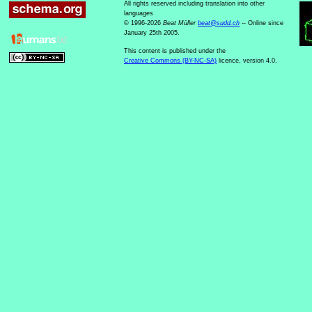
All rights reserved including translation into other
languages
© 1996-2026
Beat Müller
beat
@
sudd
.
ch
-- Online since
January 25th 2005.
This content is published under the
Creative Commons (BY-NC-SA)
licence, version 4.0.