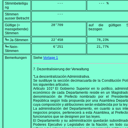
Stimmbeteiligu
            ---
     --- %
ng
Stimmen
            ---
ausser Betracht
Gültige (=
         28'709
auf die gültigen S
massgebende)
bezogen
Stimmen
┗━ Ja-Stimmen
         22'458
    78,23
%
┗━ Nein-
          6'251
    21,77
%
Stimmen
Bemerkungen
Siehe
Vorlage 1
7. Dezentralisierung der Verwaltung
"La descentralización Administrativa.
Se sustituye la sección decimacuarta de la Constitución Polí
los siguientes artículos.
Artículo 101º El Gobierno Superior en lo político, administ
económico de cada Departamento reside en un Magistrado
denominación de Prefecto nombrado por el President
República según lista propuesta por una Asamblea Depart
cuya composición y atribuciones serán establecida por la ley.
La administración del Departamento, en cuanto a sus int
negocios propios, pertenecerá a esta Asamblea, al Prefecto
funcionarios que se designen por las leyes.
El Departamento y su administración quedarán subordinad
Poderes Ejecutivo y Legislativo de la Nación, en todo c