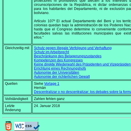
protectores ni prohibitivos que afecten a los intereses 
circunscripciones de la República, ni dictar ordenanzas 
para los habitantes del Departamento, ni de exclusión pa
boliviano.
Artículo 107º El actual Departamento del Beni y los territ
colonias quedan bajo la administración de los Poderes Nac
hasta que el Congreso determine lo conveniente conform
facultades salvas las instituciones municipales que exis
ellos."
Gleichzeitig mit
Schutz gegen illegale Verfolgung und Verhaftung
Schutz im Arbeitsrecht
Beschränkung des Belagerungszustandes
Kompetenzen des Kongresses
Keine direkte Wiederwahl des Präsidenten und Vizepräsiden
Errichtung eines Rechnungshofs
Autonomie der Universitäten
Autonomie der richterlichen Gewalt
Quellen
Siehe
Vorlage 1
Hernán Prude
Descentralizar o no descentralizar: los debates sobre la for
Vollständigkeit
Zahlen fehlen ganz
Letzte
24. Januar 2018
Änderung