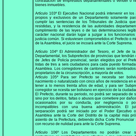
contratación de empréstitos departamentales o vender o h
bienes inmuebles.
Artículo 103º El Ejecutivo Nacional podrá intervenir en los
propios y exclusivos de un Departamento solamente par
cumplir las sentencias de los Tribunales de Justicia qu
resistidas, y la resistencia de las autoridades departamen
cumplimiento de las leyes o de las determinaciones legí
carácter nacional darán lugar a juzgar a los funcionarios
justicia común. Si estuviesen comprometidos el Prefecto o 
de la Asamblea, el juicio se incoará ante la Corte Suprema.
Artículo 104º El Administrador del Tesoro, el Jefe de la
Departamental, los Subprefectos de provincias que tendrán 
de Jefes de Policía provincial, serán elegidos por el Pref
listas de tres a seis ciudadanos para cada puesto formada
Asamblea. Los corregidores de cantones serán nombrados 
propietarios de la circunscripción, a mayoría de votos.
Artículo 105º Para ser Prefecto se necesita ser boliv
nacimiento o naturalizado con cinco años de residencia en el
tener a lo menos treinta años de edad, y para ser Subpr
corregidor se ncesita ser boliviano en ejercicio de la ciudada
El Prefecto, durante su periodo, no podrá ser separado de 
sino por los delitos, faltas o abusos que cometiere por daño
ocasionados por su conducta, por negligencia o po
incompatibles con una buena administración. El ju
serparación podrá ser iniciado por el Poder Ejecutivo o
Asamblea ante la Corte del Distrito de la capital más pr
asiento de la Prefectura, debiendo dicha Corte Pronunciar s
con recurso de nulidad para ante la Corte Suprema.
Artículo 106º Los Departamentos no podrán crear s