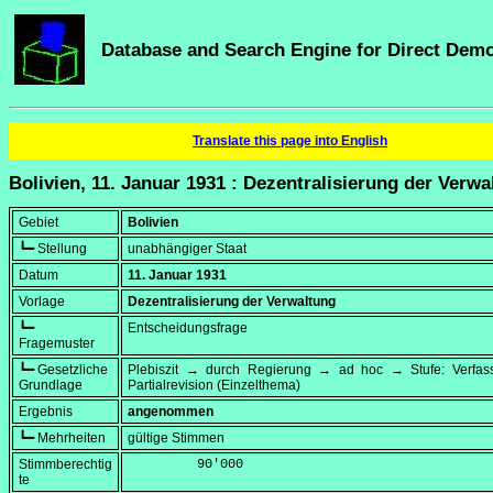
Database and Search Engine for Direct Dem
Translate this page into English
Bolivien, 11. Januar 1931 : Dezentralisierung der Verwa
Gebiet
Bolivien
┗━ Stellung
unabhängiger Staat
Datum
11. Januar 1931
Vorlage
Dezentralisierung der Verwaltung
┗━
Entscheidungsfrage
Fragemuster
┗━ Gesetzliche
Plebiszit → durch Regierung → ad hoc → Stufe: Verfa
Grundlage
Partialrevision (Einzelthema)
Ergebnis
angenommen
┗━ Mehrheiten
gültige Stimmen
Stimmberechtig
         90'000
te