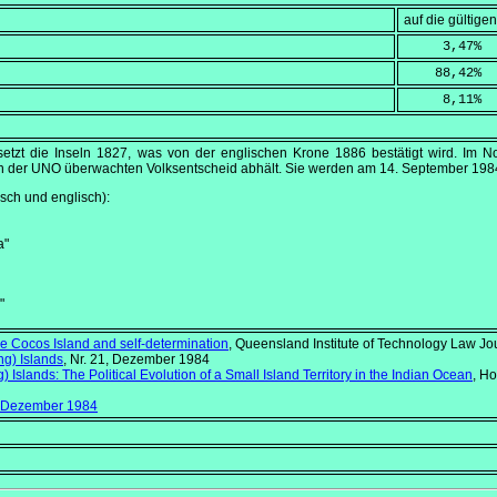
auf die gültig
     3,47
%
    88,42
%
     8,11
%
etzt die Inseln 1827, was von der englischen Krone 1886 bestätigt wird. Im
N
on der UNO überwachten Volksentscheid abhält. Sie werden am
14. September 198
ch und englisch):
a"
"
the Cocos Island and self-determination
,
Queensland Institute of Technology Law Jo
ng) Islands
, Nr. 21, Dezember 1984
 Islands: The Political Evolution of a Small Island Territory in the Indian Ocean
, H
 Dezember 1984