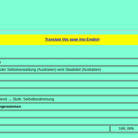
Translate this page into English
)
er Selbstverwaltung (Australien) wird Staatsteil (Australien)
dend → Stufe: Selbstbestimmung
 angenommen
   100,00
%