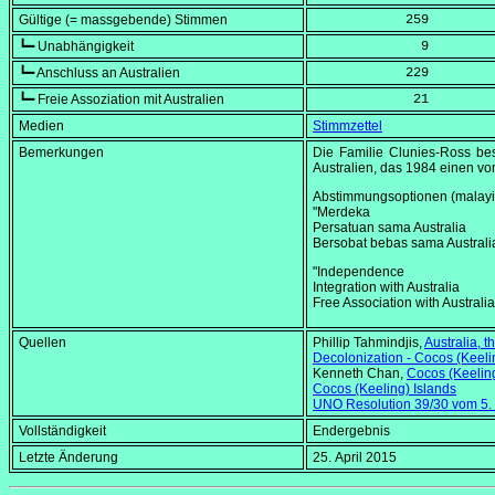
Gültige (= massgebende) Stimmen
            259
┗━ Unabhängigkeit
              9
┗━ Anschluss an Australien
            229
┗━ Freie Assoziation mit Australien
             21
Medien
Stimmzettel
Bemerkungen
Die Familie Clunies-Ross bes
Australien, das 1984 einen v
Abstimmungsoptionen (malayis
"Merdeka
Persatuan sama Australia
Bersobat bebas sama Australi
"Independence
Integration with Australia
Free Association with Australia
Quellen
Phillip Tahmindjis,
Australia, 
Decolonization - Cocos (Keeli
Kenneth Chan,
Cocos (Keeling)
Cocos (Keeling) Islands
UNO Resolution 39/30 vom
5.
Vollständigkeit
Endergebnis
Letzte Änderung
25. April 2015