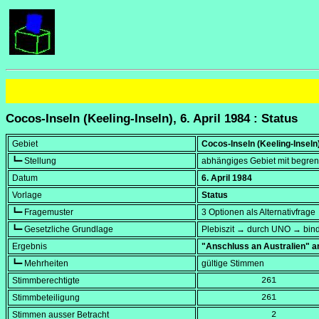
Cocos-Inseln (Keeling-Inseln), 6. April 1984 : Status
Gebiet
Cocos-Inseln (Keeling-Inseln
┗━ Stellung
abhängiges Gebiet mit begrenzt
Datum
6. April 1984
Vorlage
Status
┗━ Fragemuster
3 Optionen als Alternativfrage
┗━ Gesetzliche Grundlage
Plebiszit → durch UNO → bin
Ergebnis
"Anschluss an Australien"
┗━ Mehrheiten
gültige Stimmen
Stimmberechtigte
            261
Stimmbeteiligung
            261
Stimmen ausser Betracht
              2