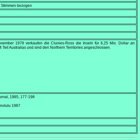
en Stimmen bezogen
ovember 1978
verkaufen die Clunies-Ross die Inseln für 6,25 Mio. Dollar an
4
Teil Australias und sind den Northern Territories angeschlossen.
urnal
, 1985, 177-198
onolulu 1987