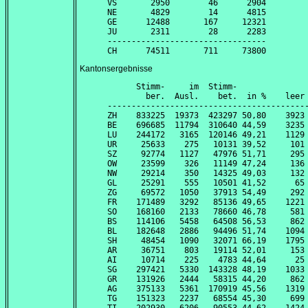
VS       2950        46      2904

NE       4829        14      4815

GE      12488       167     12321

JU       2311        28      2283

---------------------------------

Kantonsergebnisse
      Stimm-     im  Stimm-               
        ber.  Ausl.    bet.  in %    leer 
------------------------------------------
ZH    833225  19373  423297 50,80    3923 
BE    696685  11794  310640 44,59    3235 
LU    244172   3165  120146 49,21    1129 
UR     25633    275   10131 39,52     101 
SZ     92774   1127   47976 51,71     295 
OW     23599    326   11149 47,24     136 
NW     29214    350   14325 49,03     132 
GL     25291    555   10501 41,52      65 
ZG     69572   1050   37913 54,49     292 
FR    171489   3292   85136 49,65    1221 
SO    168160   2133   78660 46,78     581 
BS    114106   5458   64508 56,53     862 
BL    182648   2886   94496 51,74    1094 
SH     48454   1090   32071 66,19    1795 
AR     36751    803   19114 52,01     153 
AI     10714    225    4783 44,64      25 
SG    297421   5330  143328 48,19    1033 
GR    131926   2444   58315 44,20     862 
AG    375133   5361  170919 45,56    1319 
TG    151323   2237   68554 45,30     699 