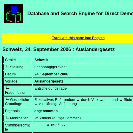
Database and Search Engine for Direct Dem
Translate this page into English
Schweiz, 24. September 2006 : Ausländergesetz
Gebiet
Schweiz
┗━ Stellung
unabhängiger Staat
Datum
24. September 2006
Vorlage
Ausländergesetz
┗━
Entscheidungsfrage
Fragemuster
┗━ Gesetzliche
Fakultatives Referendum → durch Volk → bindend → Stufe:
Grundlage
→ vollständige Aufhebung
Ergebnis
angenommen
┗━ Mehrheiten
Volksmehr (gültige Stimmen)
Stimmberechtig
      4'893'927
te