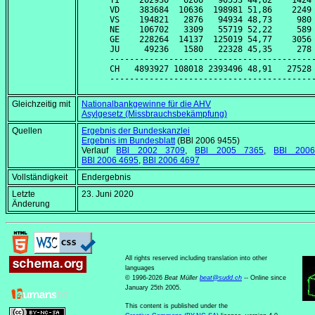
TI    202930   6206   90553 44,62    1424 
VD    383684  10636  198981 51,86    2249 
VS    194821   2876   94934 48,73     980 
NE    106702   3309   55719 52,22     589 
GE    228264  14137  125019 54,77    3056 
JU     49236   1580   22328 45,35     278 
------------------------------------------
CH   4893927 108018 2393496 48,91   27528 
Gleichzeitig mit
Nationalbankgewinne für die AHV
Asylgesetz (Missbrauchsbekämpfung)
Quellen
Ergebnis der Bundeskanzlei
Ergebnis im Bundesblatt
(BBl 2006 9455)
Verlauf
BBl 2002 3709
,
BBl 2005 7365
,
BBl 200
BBl 2006 4695
,
BBl 2006 4697
Vollständigkeit
Endergebnis
Letzte
23. Juni 2020
Änderung
All rights reserved including translation into other
languages
© 1996-2026
Beat Müller
beat
@
sudd
.
ch
-- Online since
January 25th 2005.
This content is published under the