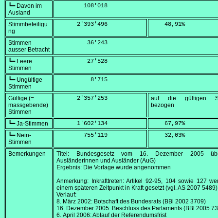
┗━ Davon im
        108'018
Ausland
Stimmbeteiligu
      2'393'496
    48,91
%
ng
Stimmen
         36'243
ausser Betracht
┗━ Leere
         27'528
Stimmen
┗━ Ungültige
          8'715
Stimmen
Gültige (=
      2'357'253
auf die gültigen S
massgebende)
bezogen
Stimmen
┗━ Ja-Stimmen
      1'602'134
    67,97
%
┗━ Nein-
        755'119
    32,03
%
Stimmen
Bemerkungen
Titel: Bundesgesetz vom
16. Dezember 2005
übe
Ausländerinnen und Ausländer (AuG)
Ergebnis: Die Vorlage wurde angenommen
Anmerkung: Inkrafttreten: Artikel 92-95, 104 sowie 127 w
einem späteren Zeitpunkt in Kraft gesetzt (vgl. AS 2007 5489)
Verlauf:
8. März 2002
: Botschaft des Bundesrats (BBl 2002 3709)
16. Dezember 2005
: Beschluss des Parlaments (BBl 2005 7
6. April 2006
: Ablauf der Referendumsfrist