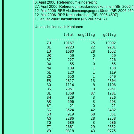
6. April 2006
: Referendum eingereicht
27. April 2006
: Referendum zustandegekommen (BBl 2006 4
12. Mai 2006
: BRB Abstimmungsgegenstände (BBl 2006 469
12. Mai 2006
: BRB Kreisschreiben (BBl 2006 4697)
1. Januar 2008
: Inkrafttreten (AS 2007 5437)
Unterschriften nach Kantonen
        total  ungültig    gültig

---------------------------------

ZH      10167        75     10092

BE       9223        22      9201

LU       1680        28      1652

UR         59         0        59

SZ        227         1       226

OW         55         0        55

NW        139         1       138

GL        120         1       119

ZG        650         1       649

FR       2817        13      2804

SO       1114         8      1106

BS       2951         0      2951

BL       1368        87      1281

SH        829         3       826

AR        596         3       593

AI         21         0        21

SG       3524        42      3482

GR        919        68       851

AG       2286        28      2258

TG        689         3       686

TI       2681        29      2652

VD       9818        43      9775
