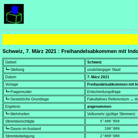
Schweiz, 7. März 2021 : Freihandelsabkommen mit Ind
Gebiet
Schweiz
┗━ Stellung
unabhängiger Staat
Datum
7. März 2021
Vorlage
Freihandelsabkommen mit I
┗━ Fragemuster
Entscheidungsfrage
┗━ Gesetzliche Grundlage
Fakultatives Referendum → du
Ergebnis
angenommen
┗━ Mehrheiten
Volksmehr (gültige Stimmen)
Stimmberechtigte
      5'496'858
┗━ Davon im Ausland
        198'889
Stimmbeteiligung
      2'809'080