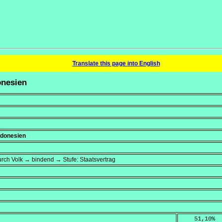
Translate this page into English
onesien
ndonesien
rch Volk → bindend → Stufe: Staatsvertrag
    51,10
%