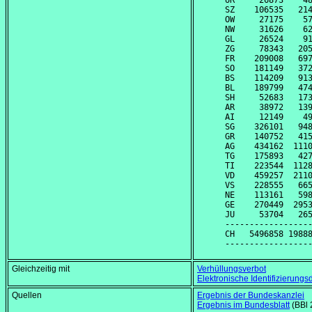
UR     26873    48
SZ    106535   214
OW     27175    57
NW     31626    62
GL     26524    91
ZG     78343   205
FR    209008   697
SO    181149   372
BS    114209   913
BL    189799   474
SH     52683   173
AR     38972   139
AI     12149    49
SG    326101   948
GR    140752   415
AG    434162  1110
TG    175893   427
TI    223544  1128
VD    459257  2110
VS    228555   665
NE    113161   598
GE    270449  2953
JU     53704   265
------------------
CH   5496858 19888
Gleichzeitig mit
Verhüllungsverbot
Elektronische Identifizierungs
Quellen
Ergebnis der Bundeskanzlei
Ergebnis im Bundesblatt
(BBl 