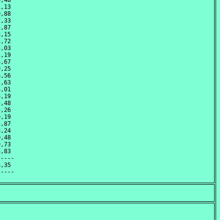
,48 

,13 

,88 

,33 

,87 

,15 

,72 

,03 

,19 

,67 

,25 

,56 

,63 

,01 

,19 

,48 

,26 

,19 

,87 

,24 

,48 

,73 

,83 

----

,35 
