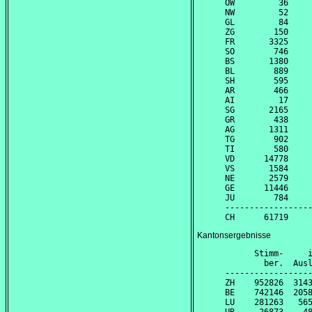
OW         36     
NW         52     
GL         84     
ZG        150     
FR       3325     
SO        746     
BS       1380     
BL        889     
SH        595     
AR        466     
AI         17     
SG       2165     
GR        438     
AG       1311     
TG        902     
TI        580     
VD      14778     
VS       1584     
NE       2579     
GE      11446     
JU        784     
------------------
Kantonsergebnisse
      Stimm-     i
        ber.  Ausl
------------------
ZH    952826  3143
BE    742146  2058
LU    281263   565