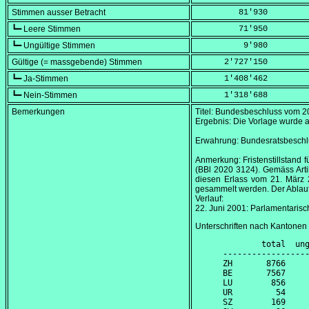
Stimmen ausser Betracht
         81'930
┗━ Leere Stimmen
         71'950
┗━ Ungültige Stimmen
          9'980
Gültige (= massgebende) Stimmen
      2'727'150
┗━ Ja-Stimmen
      1'408'462
┗━ Nein-Stimmen
      1'318'688
Bemerkungen
Titel: Bundesbeschluss vom
2
Ergebnis: Die Vorlage wurd
Erwahrung: Bundesratsbesch
Anmerkung: Fristenstillstand 
(BBl 2020 3124). Gemäss Arti
diesen Erlass vom 21. März 
gesammelt werden. Der Ablauf
Verlauf:
22. Juni 2001
: Parlamentaris
Unterschriften nach Kantonen
        total  ung
------------------
ZH       8766     
BE       7567     
LU        856     
UR         54     
SZ        169     