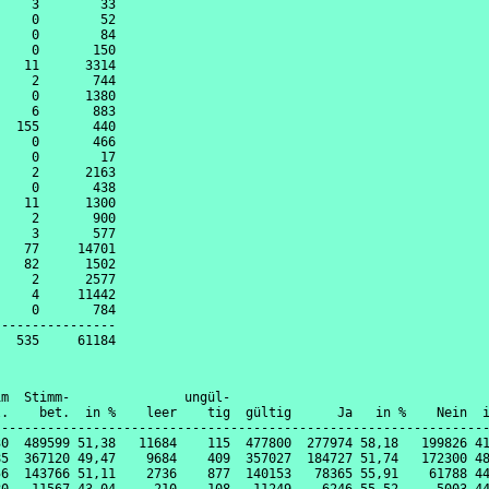
    3        33

    0        52

    0        84

    0       150

   11      3314

    2       744

    0      1380

    6       883

  155       440

    0       466

    0        17

    2      2163

    0       438

   11      1300

    2       900

    3       577

   77     14701

   82      1502

    2      2577

    4     11442

    0       784

---------------

m  Stimm-               ungül-

.    bet.  in %    leer    tig  gültig      Ja   in %    Nein  i
----------------------------------------------------------------
0  489599 51,38   11684    115  477800  277974 58,18   199826 41
5  367120 49,47    9684    409  357027  184727 51,74   172300 48
6  143766 51,11    2736    877  140153   78365 55,91    61788 44