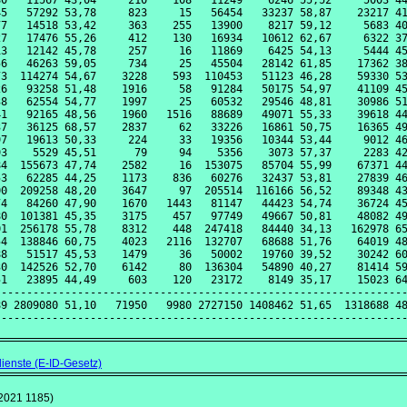
0   11567 43,04     210    108   11249    6246 55,52     5003 44
5   57292 53,78     823     15   56454   33237 58,87    23217 41
7   14518 53,42     363    255   13900    8217 59,12     5683 40
7   17476 55,26     412    130   16934   10612 62,67     6322 37
3   12142 45,78     257     16   11869    6425 54,13     5444 45
6   46263 59,05     734     25   45504   28142 61,85    17362 38
3  114274 54,67    3228    593  110453   51123 46,28    59330 53
6   93258 51,48    1916     58   91284   50175 54,97    41109 45
8   62554 54,77    1997     25   60532   29546 48,81    30986 51
1   92165 48,56    1960   1516   88689   49071 55,33    39618 44
7   36125 68,57    2837     62   33226   16861 50,75    16365 49
7   19613 50,33     224     33   19356   10344 53,44     9012 46
3    5529 45,51      79     94    5356    3073 57,37     2283 42
4  155673 47,74    2582     16  153075   85704 55,99    67371 44
3   62285 44,25    1173    836   60276   32437 53,81    27839 46
0  209258 48,20    3647     97  205514  116166 56,52    89348 43
4   84260 47,90    1670   1443   81147   44423 54,74    36724 45
0  101381 45,35    3175    457   97749   49667 50,81    48082 49
1  256178 55,78    8312    448  247418   84440 34,13   162978 65
4  138846 60,75    4023   2116  132707   68688 51,76    64019 48
8   51517 45,53    1479     36   50002   19760 39,52    30242 60
0  142526 52,70    6142     80  136304   54890 40,27    81414 59
1   23895 44,49     603    120   23172    8149 35,17    15023 64
----------------------------------------------------------------
9 2809080 51,10   71950   9980 2727150 1408462 51,65  1318688 48
dienste (E-ID-Gesetz)
2021 1185)