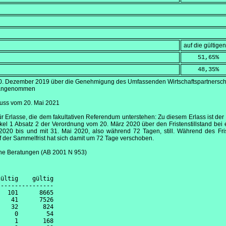
auf die gültig
    51,65
%
    48,35
%
0. Dezember 2019
über die Genehmigung des Umfassenden Wirtschaftspartnersc
e angenommen
luss vom
20. Mai 2021
für Erlasse, die dem fakultativen Referendum unterstehen: Zu diesem Erlass ist d
kel 1 Absatz 2 der Verordnung vom 20. März 2020 über den Fristenstillstand bei
2020 bis und mit 31.
Mai 2020
, also während 72 Tagen, still. Während des Fris
 der Sammelfrist hat sich damit um 72 Tage verschoben.
che Beratungen (AB 2001 N 953)
ültig    gültig

---------------

  101      8665

   41      7526

   32       824

    0        54

    1       168
