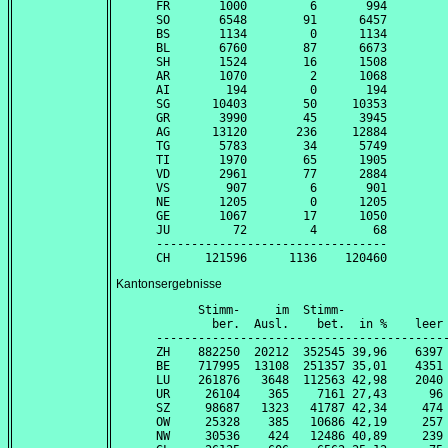
FR       1000         6       994

SO       6548        91      6457

BS       1134         0      1134

BL       6760        87      6673

SH       1524        16      1508

AR       1070         2      1068

AI        194         0       194

SG      10403        50     10353

GR       3990        45      3945

AG      13120       236     12884

TG       5783        34      5749

TI       1970        65      1905

VD       2961        77      2884

VS        907         6       901

NE       1205         0      1205

GE       1067        17      1050

JU         72         4        68

---------------------------------

Kantonsergebnisse
      Stimm-     im  Stimm-               
        ber.  Ausl.    bet.  in %    leer 
------------------------------------------
ZH    882250  20212  352545 39,96    6397 
BE    717995  13108  251357 35,01    4351 
LU    261876   3648  112563 42,98    2040 
UR     26104    365    7161 27,43      96 
SZ     98687   1323   41787 42,34     474 
OW     25328    385   10686 42,19     257 
NW     30536    424   12486 40,89     239 