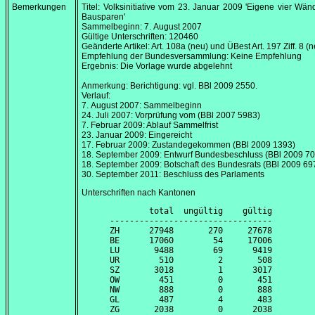
Bemerkungen
Titel: Volksinitiative vom
23. Januar 2009
'Eigene vier Wän
Bausparen'
Sammelbeginn:
7. August 2007
Gültige Unterschriften: 120460
Geänderte Artikel: Art. 108a (neu) und ÜBest Art. 197 Ziff. 8 (
Empfehlung der Bundesversammlung: Keine Empfehlung
Ergebnis: Die Vorlage wurde abgelehnt
Anmerkung: Berichtigung: vgl. BBl 2009 2550.
Verlauf:
7. August 2007
: Sammelbeginn
24. Juli 2007
: Vorprüfung vom (BBl 2007 5983)
7. Februar 2009
: Ablauf Sammelfrist
23. Januar 2009
: Eingereicht
17. Februar 2009
: Zustandegekommen (BBl 2009 1393)
18. September 2009
: Entwurf Bundesbeschluss (BBl 2009 7
18. September 2009
: Botschaft des Bundesrats (BBl 2009 69
30. September 2011
: Beschluss des Parlaments
Unterschriften nach Kantonen
        total  ungültig    gültig

---------------------------------

ZH      27948       270     27678

BE      17060        54     17006

LU       9488        69      9419

UR        510         2       508

SZ       3018         1      3017

OW        451         0       451

NW        888         0       888

GL        487         4       483

ZG       2038         0      2038
