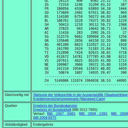
GL     26125    606    6562 25,12      75 
ZG     72314   1246   31204 43,15     387 
FR    186956   4338   63893 34,18    1444 
SO    173669   2492   67411 38,82     969 
BS    114180   6759   50272 44,03    1148 
BL    186761   3220   74371 39,82    1229 
SH     50413   1210   30112 59,73    2368 
AR     37825    943   14642 38,71     134 
AI     11416    283    2992 26,21      27 
SG    312574   6662  109904 35,16    1256 
GR    135640   2856   44150 32,55     890 
AG    401380   6823  132927 33,12    1920 
TG    161789   2624   51183 31,64     743 
TI    212890   7424   82631 38,81    3718 
VD    412672  14781  177785 43,08    6212 
VS    207911   4025   85235 41,00    1713 
NE    109967   3966   39372 35,80    1159 
GE    241154  19544  115872 48,05    4459 
JU     50674   1807   14935 29,47     390 
------------------------------------------
CH   5149086 131074 1984038 38,53   44095 
Gleichzeitig mit
Stärkung der Volksrechte in der Aussenpolitik (Staatsverträge
Krankenversicherungsgesetz (Managed Care)
Quellen
Ergebnis der Bundeskanzlei
Ergebnis im Bundesblatt
(BBl 2012 7685)
Verlauf
BBl 2007 5983
,
BBl 2009 1393
,
BBl 200
BBl 2009 6975
Vollständigkeit
Endergebnis