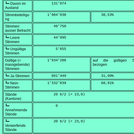
┗━ Davon im
        131'074
Ausland
Stimmbeteiligu
      1'984'038
    38,53
%
ng
Stimmen
         49'750
ausser Betracht
┗━ Leere
         44'095
Stimmen
┗━ Ungültige
          5'655
Stimmen
Gültige (=
      1'934'288
auf die gültigen S
massgebende)
bezogen
Stimmen
┗━ Ja-Stimmen
        601'449
    31,09
%
┗━ Nein-
      1'332'839
    68,91
%
Stimmen
Stände
         20 6/2 (=
 23,0
)
(Kantone)
┗━
          0
Annehmende
Stände
┗━
         20 6/2 (=
 23,0
)
Verwerfende
Stände