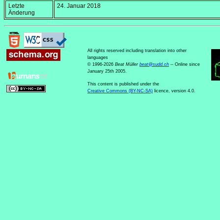
Letzte
24. Januar 2018
Änderung
All rights reserved including translation into other
languages
© 1996-2026
Beat Müller
beat
@
sudd
.
ch
-- Online since
January 25th 2005.
This content is published under the
Creative Commons (BY-NC-SA)
licence, version 4.0.