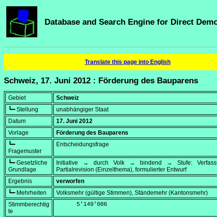
Database and Search Engine for Direct Dem
Translate this page into English
Schweiz, 17. Juni 2012 : Förderung des Bauparens
Gebiet
Schweiz
┗━ Stellung
unabhängiger Staat
Datum
17. Juni 2012
Vorlage
Förderung des Bauparens
┗━
Entscheidungsfrage
Fragemuster
┗━ Gesetzliche
Initiative → durch Volk → bindend → Stufe: Verfa
Grundlage
Partialrevision (Einzelthema), formulierter Entwurf
Ergebnis
verworfen
┗━ Mehrheiten
Volksmehr (gültige Stimmen), Ständemehr (Kantonsmehr)
Stimmberechtig
      5'149'086
te