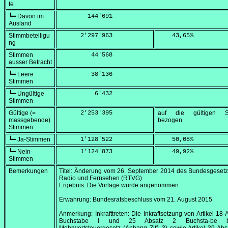
te
┗━ Davon im
        144'691
Ausland
Stimmbeteiligu
      2'297'963
    43,65
%
ng
Stimmen
         44'568
ausser Betracht
┗━ Leere
         38'136
Stimmen
┗━ Ungültige
          6'432
Stimmen
Gültige (=
      2'253'395
auf die gültigen S
massgebende)
bezogen
Stimmen
┗━ Ja-Stimmen
      1'128'522
    50,08
%
┗━ Nein-
      1'124'873
    49,92
%
Stimmen
Bemerkungen
Titel: Änderung vom
26. September 2014
des Bundesgesetz
Radio und Fernsehen (RTVG)
Ergebnis: Die Vorlage wurde angenommen
Erwahrung: Bundesratsbeschluss vom
21. August 2015
Anmerkung: Inkrafttreten: Die Inkraftsetzung von Artikel 18 
Buchstabe l und 25 Absatz 2 Buchsta-be 