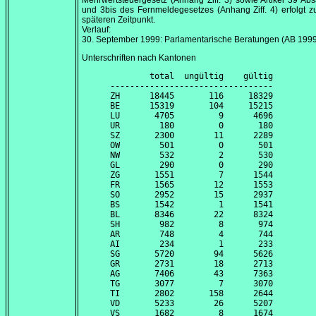
Mehrwertsteuergesetz (Anhang Ziff. 3) sowie Artikel 39 Abs
und 3bis des Fernmeldegesetzes (Anhang Ziff. 4) erfolgt 
späteren Zeitpunkt.
Verlauf:
30. September 1999
: Parlamentarische Beratungen (AB 199
Unterschriften nach Kantonen
        total  ungültig    gültig

---------------------------------

ZH      18445       116     18329

BE      15319       104     15215

LU       4705         9      4696

UR        180         0       180

SZ       2300        11      2289

OW        501         0       501

NW        532         2       530

GL        290         0       290

ZG       1551         7      1544

FR       1565        12      1553

SO       2952        15      2937

BS       1542         1      1541

BL       8346        22      8324

SH        982         8       974

AR        748         4       744

AI        234         1       233

SG       5720        94      5626

GR       2731        18      2713

AG       7406        43      7363

TG       3077         7      3070

TI       2802       158      2644

VD       5233        26      5207

VS       1682         8      1674
