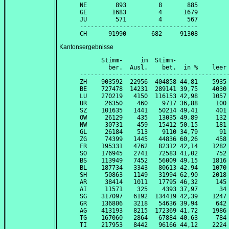
NE        893         8       885

GE       1683         4      1679

JU        571         4       567

---------------------------------

Kantonsergebnisse
      Stimm-     im  Stimm-               
        ber.  Ausl.    bet.  in %    leer 
------------------------------------------
ZH    903592  22956  404858 44,81    5935 
BE    727478  14231  289141 39,75    4030 
LU    270219   4150  116153 42,98    1057 
UR     26350    460    9717 36,88     100 
SZ    101635   1441   50214 49,41     401 
OW     26129    435   13035 49,89     132 
NW     30731    459   15412 50,15     181 
GL     26184    513    9110 34,79      91 
ZG     74399   1445   44836 60,26     458 
FR    195331   4762   82312 42,14    1282 
SO    176945   2741   72583 41,02     752 
BS    113949   7452   56009 49,15    1816 
BL    187734   3343   80613 42,94    1070 
SH     50863   1149   31994 62,90    2018 
AR     38414   1011   17795 46,32     145 
AI     11571    325    4393 37,97      34 
SG    317097   6192  134419 42,39    1247 
GR    136806   3218   54636 39,94     642 
AG    413193   8215  172369 41,72    1986 
TG    167060   2864   67884 40,63     784 
TI    217953   8442   96166 44,12    2224 