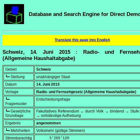
Database and Search Engine for Direct Dem
Translate this page into English
Schweiz, 14. Juni 2015 : Radio- und Fernseh
(Allgemeine Haushaltabgabe)
Gebiet
Schweiz
┗━ Stellung
unabhängiger Staat
Datum
14. Juni 2015
Vorlage
Radio- und Fernsehgesetz (Allgemeine Haushaltabgabe)
┗━
Entscheidungsfrage
Fragemuster
┗━ Gesetzliche
Fakultatives Referendum → durch Volk → bindend → Stufe:
Grundlage
→ vollständige Aufhebung
Ergebnis
angenommen
┗━ Mehrheiten
Volksmehr (gültige Stimmen)
Stimmberechtig
      5'265'120