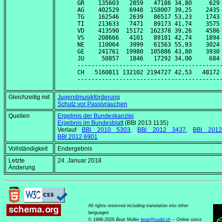
GR    135603   2859   47186 34,80     629 
AG    402529   6948  158007 39,25    2435 
TG    162546   2639   86517 53,23    1743 
TI    213633   7471   89173 41,74    3575 
VD    413590  15172  162378 39,26    4586 
VS    208666   4101   89181 42,74    1894 
NE    110064   3999   61563 55,93    3024 
GE    241761  19980  105886 43,80    3930 
JU     50857   1846   17292 34,00     684 
------------------------------------------
CH   5160811 132102 2194727 42,53   48172 
Gleichzeitig mit
Jugendmusikförderung
Schutz vor Passivrauchen
Quellen
Ergebnis der Bundeskanzlei
Ergebnis im Bundesblatt
(BBl 2013 1135)
Verlauf
BBl 2010 5303
,
BBl 2012 3437
,
BBl 201
BBl 2012 6901
Vollständigkeit
Endergebnis
Letzte
24. Januar 2018
Änderung
All rights reserved including translation into other
languages
© 1996-2026
Beat Müller
beat
@
sudd
.
ch
-- Online since