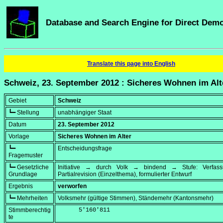
Database and Search Engine for Direct Dem
Translate this page into English
Schweiz, 23. September 2012 : Sicheres Wohnen im Alt
Gebiet
Schweiz
┗━ Stellung
unabhängiger Staat
Datum
23. September 2012
Vorlage
Sicheres Wohnen im Alter
┗━
Entscheidungsfrage
Fragemuster
┗━ Gesetzliche
Initiative → durch Volk → bindend → Stufe: Verfa
Grundlage
Partialrevision (Einzelthema), formulierter Entwurf
Ergebnis
verworfen
┗━ Mehrheiten
Volksmehr (gültige Stimmen), Ständemehr (Kantonsmehr)
Stimmberechtig
      5'160'811
te