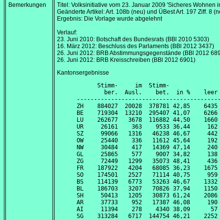
Bemerkungen
Titel: Volksinitiative vom
23. Januar 2009
'Sicheres Wohnen im
Geänderte Artikel: Art. 108b (neu) und ÜBest Art. 197 Ziff. 8 (
Ergebnis: Die Vorlage wurde abgelehnt
Verlauf:
23. Juni 2010
: Botschaft des Bundesrats (BBl 2010 5303)
16. März 2012
: Beschluss des Parlaments (BBl 2012 3437)
26. Juni 2012
: BRB Abstimmungsgegenstände (BBl 2012 68
26. Juni 2012
: BRB Kreisschreiben (BBl 2012 6901)
Kantonsergebnisse
      Stimm-     im  Stimm-               
        ber.  Ausl.    bet.  in %    leer 
------------------------------------------
ZH    884027  20028  378781 42,85    6435 
BE    719304  13210  295407 41,07    6266 
LU    262677   3678  116882 44,50    1660 
UR     26161    363    9533 36,44     162 
SZ     99066   1316   46238 46,67     442 
OW     25440    336   11612 45,64     192 
NW     30484    417   14369 47,14     240 
GL     25865    577    9007 34,82     138 
ZG     72449   1299   35073 48,41     436 
FR    187922   4204   68085 36,23    1675 
SO    174501   2527   71114 40,75     959 
BS    114139   6773   53263 46,67    1332 
BL    186703   3207   70826 37,94    1150 
SH     50413   1205   30873 61,24    2086 
AR     37733    952   17387 46,08     190 
AI     11394    278    4340 38,09      57 
SG    313284   6717  144754 46,21    2252 