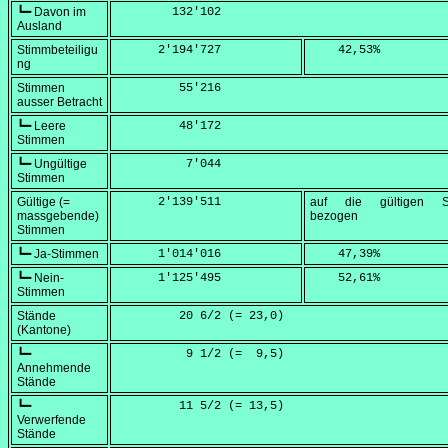
┗━ Davon im
        132'102
Ausland
Stimmbeteiligu
      2'194'727
    42,53
%
ng
Stimmen
         55'216
ausser Betracht
┗━ Leere
         48'172
Stimmen
┗━ Ungültige
          7'044
Stimmen
Gültige (=
      2'139'511
auf die gültigen S
massgebende)
bezogen
Stimmen
┗━ Ja-Stimmen
      1'014'016
    47,39
%
┗━ Nein-
      1'125'495
    52,61
%
Stimmen
Stände
         20 6/2 (=
 23,0
)
(Kantone)
┗━
          9 1/2 (=
  9,5
)
Annehmende
Stände
┗━
         11 5/2 (=
 13,5
)
Verwerfende
Stände