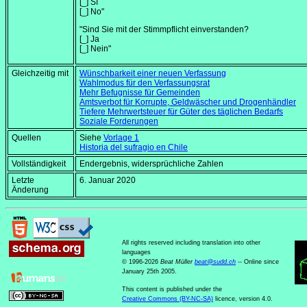
[_] Sí
[_] No"
"Sind Sie mit der Stimmpflicht einverstanden?
[_] Ja
[_] Nein"
Gleichzeitig mit
Wünschbarkeit einer neuen Verfassung
Wahlmodus für den Verfassungsrat
Mehr Befugnisse für Gemeinden
Amtsverbot für Korrupte, Geldwäscher und Drogenhändler
Tiefere Mehrwertsteuer für Güter des täglichen Bedarfs
Soziale Forderungen
Quellen
Siehe
Vorlage 1
Historia del sufragio en Chile
Vollständigkeit
Endergebnis, widersprüchliche Zahlen
Letzte
6. Januar 2020
Änderung
All rights reserved including translation into other
languages
© 1996-2026
Beat Müller
beat
@
sudd
.
ch
-- Online since
January 25th 2005.
This content is published under the
Creative Commons (BY-NC-SA)
licence, version 4.0.