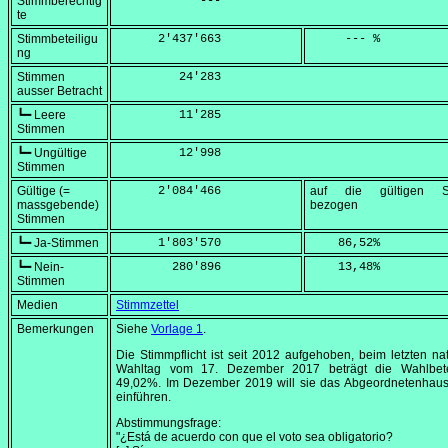
Stimmberechtig
            ---
te
Stimmbeteiligu
      2'437'663
     --- %
ng
Stimmen
         24'283
ausser Betracht
┗━ Leere
         11'285
Stimmen
┗━ Ungültige
         12'998
Stimmen
Gültige (=
      2'084'466
auf die gültigen S
massgebende)
bezogen
Stimmen
┗━ Ja-Stimmen
      1'803'570
    86,52
%
┗━ Nein-
        280'896
    13,48
%
Stimmen
Medien
Stimmzettel
Bemerkungen
Siehe
Vorlage 1
.
Die Stimmpflicht ist seit 2012 aufgehoben, beim letzten na
Wahltag vom
17. Dezember 2017
beträgt die Wahlbete
49,02%. Im
Dezember 2019
will sie das Abgeordnetenhaus
einführen.
Abstimmungsfrage:
"¿Está de acuerdo con que el voto sea obligatorio?