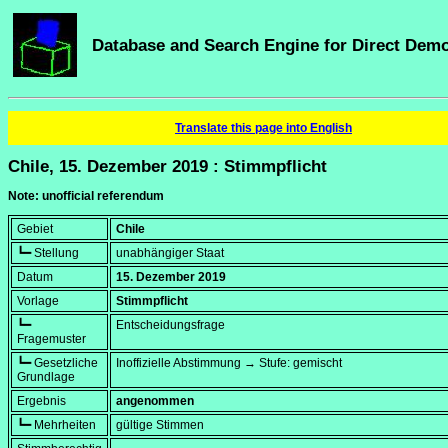
Database and Search Engine for Direct Dem
Translate this page into English
Chile, 15. Dezember 2019 : Stimmpflicht
Note: unofficial referendum
Gebiet
Chile
┗━ Stellung
unabhängiger Staat
Datum
15. Dezember 2019
Vorlage
Stimmpflicht
┗━
Entscheidungsfrage
Fragemuster
┗━ Gesetzliche
Inoffizielle Abstimmung → Stufe: gemischt
Grundlage
Ergebnis
angenommen
┗━ Mehrheiten
gültige Stimmen