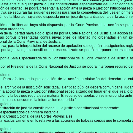
ción de hábeas corpus, en lo que no fueren aplicables las normas generales, seguirá e
uesta ante cualquier jueza o juez constitucional especializado del lugar donde
ón de libertad, se podrá presentar la acción ante la jueza o juez constitucional esp
tiva, se seguirán las siguientes reglas para fijar la competencia del juez en primera
n de la libertad haya sido dispuesta por un juez de garantías penales, la acción s
ón de la libertad haya sido dispuesta por la Corte Provincial, la acción se pres
a haya ordenado.
n de la libertad haya sido dispuesta por la Corte Nacional de Justicia, la acción s
as corpus presentadas contra privaciones de libertad no ordenadas en un pro
nal de la Corte Provincial de Justicia.
tiva, para la interposición del recurso de apelación se seguirán las siguientes regl
 por la jueza o juez constitucional especializado se podrá interponer recurso de a
 por la Sala Especializada de lo Constitucional de la Corte Provincial de Justicia 
a por el Presidente de la Corte Nacional de Justicia se podrá interponer recurso
guiente:
. - Para efectos de la presentación de la acción, la violación del derecho se e
el archivo de la institución solicitada, la entidad pública deberá comunicar el luga
a acción la jueza o juez constitucional especializado del lugar en el que, real o
ución y la Ley que regula esta materia. El recurso de apelación se interpondrá ante 
amente, se encuentre la información requerida.”
iguiente:
istración de justicia constitucional. - La justicia constitucional comprende:
 especializados de primera instancia.
 lo Constitucional de las Cortes Provinciales.
cia, exclusivamente en lo relativo a las acciones de hábeas corpus que le competa 
iguiente: