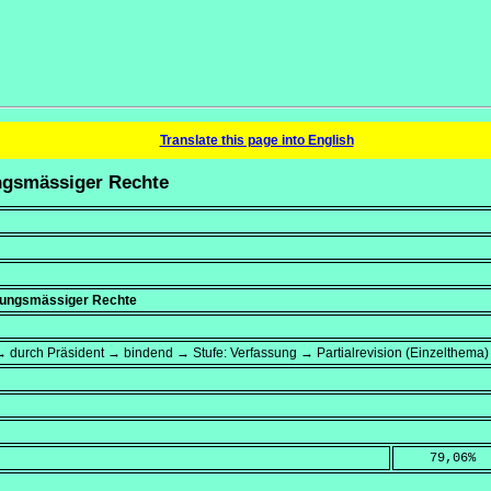
Translate this page into English
ungsmässiger Rechte
sungsmässiger Rechte
 durch Präsident → bindend → Stufe: Verfassung → Partialrevision (Einzelthema)
    79,06
%