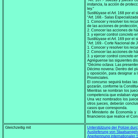
“Art. 167.- Juezas y jueces c
instancia, la acción de protec
ley.”
Sustitúyase el Art. 168 por el s
“Art. 168.- Salas Especializad
1. Conocer y resolver los recu
de las acciones de protección
2. Conocer las acciones de háb
3. y ejercer control concreto e
Sustitúyase el Art. 169 por el s
“Art. 169.- Corte Nacional de 
1. Conocer y resolver los recu
2. Conocer las acciones de há
3. y ejercer control concreto e
Agréguense las siguientes disp
“Décimo octava: Las presentes 
Décimo novena: Dentro del pla
y oposición, para designar a 
Provinciales.
El concurso seguirá todas las
gozarán, conforme la Constituci
Mientras se nombran los juece
competencia que estaban vigen
Una vez nombrados los jueces 
otros jueces, deberán conclui
casos que corresponda.
El Ministerio de Economía y 
financieros que realice el Con
Gleichzeitig mit
Unterstützung der Polizei dur
Auslieferung von Staatsangeh
Anerkennung internationaler 