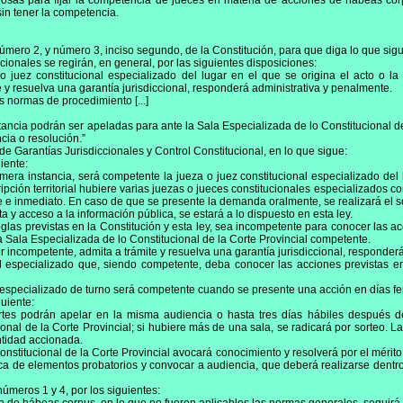
urosas para fijar la competencia de jueces en materia de acciones de hábeas co
in tener la competencia.
número 2, y número 3, inciso segundo, de la Constitución, para que diga lo que sig
iccionales se regirán, en general, por las siguientes disposiciones:
o juez constitucional especializado del lugar en el que se origina el acto o 
 y resuelva una garantía jurisdiccional, responderá administrativa y penalmente.
s normas de procedimiento [...]
ancia podrán ser apeladas para ante la Sala Especializada de lo Constitucional de 
cia o resolución.”
de Garantías Jurisdiccionales y Control Constitucional, en lo que sigue:
uiente:
rimera instancia, será competente la jueza o juez constitucional especializado de
pción territorial hubiere varias juezas o jueces constitucionales especializados 
e inmediato. En caso de que se presente la demanda oralmente, se realizará el sor
 y acceso a la información pública, se estará a lo dispuesto en esta ley.
eglas previstas en la Constitución y esta ley, sea incompetente para conocer las a
 Sala Especializada de lo Constitucional de la Corte Provincial competente.
r incompetente, admita a trámite y resuelva una garantía jurisdiccional, responder
l especializado que, siendo competente, deba conocer las acciones previstas en 
 especializado de turno será competente cuando se presente una acción en días fer
guiente:
partes podrán apelar en la misma audiencia o hasta tres días hábiles después d
onal de la Corte Provincial; si hubiere más de una sala, se radicará por sorteo. L
ntidad accionada.
nstitucional de la Corte Provincial avocará conocimiento y resolverá por el mérito
ica de elementos probatorios y convocar a audiencia, que deberá realizarse dentro
 números 1 y 4, por los siguientes: