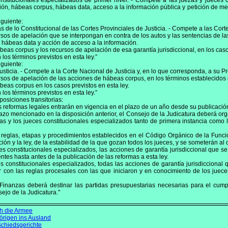
onstitucionales especializados de primer nivel. - Compete a las juezas y jueces 
ción, hábeas corpus, hábeas data, acceso a la información pública y petición de me
iguiente:
as de lo Constitucional de las Cortes Provinciales de Justicia. - Compete a las Cort
rsos de apelación que se interpongan en contra de los autos y las sentencias de la
, hábeas data y acción de acceso a la información.
eas corpus y los recursos de apelación de esa garantía jurisdiccional, en los casos
n los términos previstos en esta ley.”
iguiente:
Justicia. - Compete a la Corte Nacional de Justicia y, en lo que corresponda, a su P
rsos de apelación de las acciones de hábeas corpus, en los términos establecidos e
beas corpus en los casos previstos en esta ley.
n los términos previstos en esta ley.”
osiciones transitorias:
reformas legales entrarán en vigencia en el plazo de un año desde su publicación 
zo mencionado en la disposición anterior, el Consejo de la Judicatura deberá orga
las y los jueces constitucionales especializados tanto de primera instancia como 
 reglas, etapas y procedimientos establecidos en el Código Orgánico de la Funció
ón y la ley, de la estabilidad de la que gozan todos los jueces, y se someterán al co
s constitucionales especializados, las acciones de garantía jurisdiccional que se
tes hasta antes de la publicación de las reformas a esta ley.
constitucionales especializados, todas las acciones de garantía jurisdiccional 
r con las reglas procesales con las que iniciaron y en conocimiento de los juec
Finanzas deberá destinar las partidas presupuestarias necesarias para el cump
sejo de la Judicatura."
ch die Armee
örigen ins Ausland
Schiedsgerichte