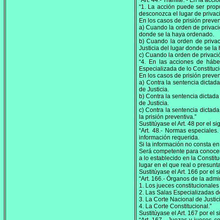
“Art. 44.- Trámite. - En la ac
“1. La acción puede ser prop
desconozca el lugar de privaci
En los casos de prisión preven
a) Cuando la orden de privació
donde se la haya ordenado.
b) Cuando la orden de privaci
Justicia del lugar donde se l
c) Cuando la orden de privació
“4. En las acciones de hábe
Especializada de lo Constitucio
En los casos de prisión preven
a) Contra la sentencia dictada
de Justicia.
b) Contra la sentencia dictada
de Justicia.
c) Contra la sentencia dictad
la prisión preventiva.”
Sustitúyase el Art. 48 por el si
“Art. 48.- Normas especiales
información requerida.
Si la información no consta en 
Será competente para conocer l
a lo establecido en la Constit
lugar en el que real o presunt
Sustitúyase el Art. 166 por el s
“Art. 166.- Órganos de la admin
1. Los jueces constitucionales
2. Las Salas Especializadas de
3. La Corte Nacional de Justi
4. La Corte Constitucional.”
Sustitúyase el Art. 167 por el s