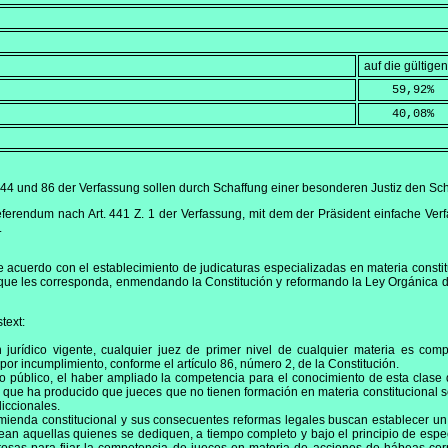
auf die gültig
    59,92
%
    40,08
%
 44 und 86 der Verfassung sollen durch Schaffung einer besonderen Justiz den S
eferendum nach Art. 441 Z. 1 der Verfassung, mit dem der Präsident einfache Ve
.
acuerdo con el establecimiento de judicaturas especializadas en materia constit
s que les corresponda, enmendando la Constitución y reformando la Ley Orgánica d
text:
jurídico vigente, cualquier juez de primer nivel de cualquier materia es comp
 por incumplimiento, conforme el artículo 86, número 2, de la Constitución.
 público, el haber ampliado la competencia para el conocimiento de esta clase 
o que ha producido que jueces que no tienen formación en materia constitucional s
diccionales.
mienda constitucional y sus consecuentes reformas legales buscan establecer un 
an aquellas quienes se dediquen, a tiempo completo y bajo el principio de especi