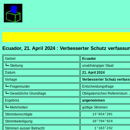
Ecuador, 21. April 2024 : Verbesserter Schutz verfass
Gebiet
Ecuador
┗━ Stellung
unabhängiger Staat
Datum
21. April 2024
Vorlage
Verbesserter Schutz verfas
┗━ Fragemuster
Entscheidungsfrage
┗━ Gesetzliche Grundlage
Obligatorisches Referendum →
Ergebnis
angenommen
┗━ Mehrheiten
gültige Stimmen
Stimmberechtigte
     13'654'291
Stimmbeteiligung
     10'794'924
Stimmen ausser Betracht
      1'163'232