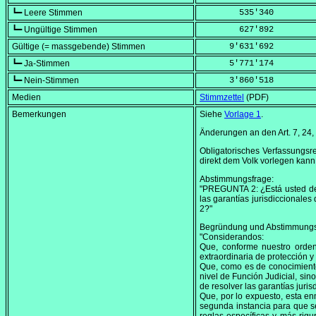
┗━ Leere Stimmen
        535'340
┗━ Ungültige Stimmen
        627'892
Gültige (= massgebende) Stimmen
      9'631'692
┗━ Ja-Stimmen
      5'771'174
┗━ Nein-Stimmen
      3'860'518
Medien
Stimmzettel
(PDF)
Bemerkungen
Siehe
Vorlage 1
.
Änderungen an den Art. 7, 24,
Obligatorisches Verfassungsr
direkt dem Volk vorlegen kann
Abstimmungsfrage:
"PREGUNTA 2: ¿Está usted de 
las garantías jurisdiccionale
2?"
Begründung und Abstimmungs
"Considerandos:
Que, conforme nuestro orden 
extraordinaria de protección y
Que, como es de conocimiento
nivel de Función Judicial, sin
de resolver las garantías juris
Que, por lo expuesto, esta en
segunda instancia para que se