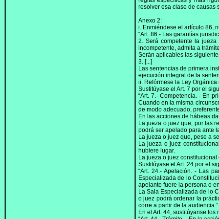
reglas específicas y más rig
resolver esa clase de causas s
Anexo 2:
i. Enmiéndese el artículo 86, 
“Art. 86.- Las garantías jurisd
2. Será competente la jueza 
incompetente, admita a trámite
Serán aplicables las siguiente
3. [...]
Las sentencias de primera inst
ejecución integral de la senten
ii. Refórmese la Ley Orgánica 
Sustitúyase el Art. 7 por el sig
“Art. 7.- Competencia. - En p
Cuando en la misma circunscri
de modo adecuado, preferente 
En las acciones de hábeas data
La jueza o juez que, por las r
podrá ser apelado para ante la
La jueza o juez que, pese a se
La jueza o juez constituciona
hubiere lugar.
La jueza o juez constitucional
Sustitúyase el Art. 24 por el si
“Art. 24.- Apelación. - Las 
Especializada de lo Constituci
apelante fuere la persona o e
La Sala Especializada de lo Co
o juez podrá ordenar la práct
corre a partir de la audiencia.”
En el Art. 44, sustitúyanse los