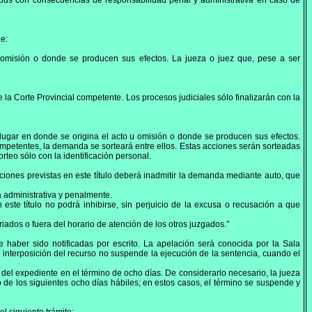
rpus con consecuencias de responsabilidad penal y administrativa en caso de
ue:
la omisión o donde se producen sus efectos. La jueza o juez que, pese a ser
la Corte Provincial competente. Los procesos judiciales sólo finalizarán con la
l lugar en donde se origina el acto u omisión o donde se producen sus efectos.
competentes, la demanda se sorteará entre ellos. Estas acciones serán sorteadas
teo sólo con la identificación personal.
cciones previstas en este título deberá inadmitir la demanda mediante auto, que
á administrativa y penalmente.
este título no podrá inhibirse, sin perjuicio de la excusa o recusación a que
iados o fuera del horario de atención de los otros juzgados.”
e haber sido notificadas por escrito. La apelación será conocida por la Sala
a interposición del recurso no suspende la ejecución de la sentencia, cuando el
 del expediente en el término de ocho días. De considerarlo necesario, la jueza
 de los siguientes ocho días hábiles; en estos casos, el término se suspende y