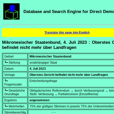
Database and Search Engine for Direct Dem
Translate this page into English
Mikronesischer Staatenbund, 4. Juli 2023 : Oberstes 
befindet nicht mehr über Landfragen
Gebiet
Mikronesischer Staatenbund
┗━ Stellung
unabhängiger Staat
Datum
4. Juli 2023
Vorlage
Oberstes Gericht befindet nicht mehr über Landfragen
┗━
Entscheidungsfrage
Fragemuster
┗━ Gesetzliche
Obligatorisches Referendum → durch Verfassungsrat → bi
Grundlage
Stufe: Verfassung → Partialrevision (Einzelthema)
Ergebnis
angenommen
┗━ Mehrheiten
75% der gültigen Stimmen in jeweils 75% der Untereinheiten
Stimmberechtig
            ---