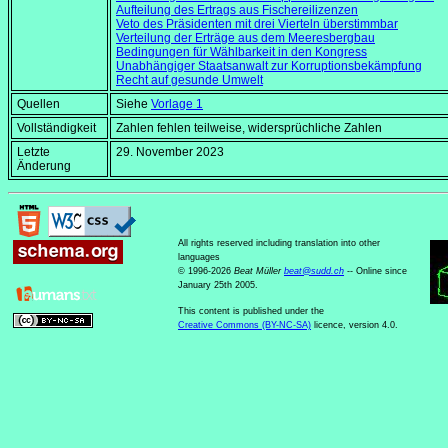
Aufteilung des Ertrags aus Fischereilizenzen
Veto des Präsidenten mit drei Vierteln überstimmbar
Verteilung der Erträge aus dem Meeresbergbau
Bedingungen für Wählbarkeit in den Kongress
Unabhängiger Staatsanwalt zur Korruptionsbekämpfung
Recht auf gesunde Umwelt
Quellen
Siehe
Vorlage 1
Vollständigkeit
Zahlen fehlen teilweise, widersprüchliche Zahlen
Letzte
29. November 2023
Änderung
All rights reserved including translation into other
languages
© 1996-2026
Beat Müller
beat
@
sudd
.
ch
-- Online since
January 25th 2005.
This content is published under the
Creative Commons (BY-NC-SA)
licence, version 4.0.