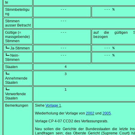
te
Stimmbeteiligu
            ---
     --- %
ng
Stimmen
            ---
ausser Betracht
Gültige (=
            ---
auf die gültigen S
massgebende)
bezogen
Stimmen
┗━ Ja-Stimmen
            ---
     --- %
┗━ Nein-
            ---
     --- %
Stimmen
Staaten
              4
┗━
              3
Annehmende
Staaten
┗━
              1
Verwerfende
Staaten
Bemerkungen
Siehe
Vorlage 1
.
Wiederholung der Vorlage von
2002
und
2005
.
Vorlage CP 4-07 CCD2 des Verfassungsrats.
Neu sollen die Gerichte der Bundesstaaten die letzte Ins
Landfragen sein; das Oberste Gericht (
Supreme Court
) hä