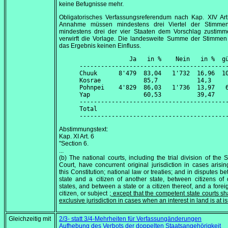
keine Befugnisse mehr.
Obligatorisches Verfassungsreferendum nach Kap. XIV Art
Annahme müssen mindestens drei Viertel der Stimme
mindestens drei der vier Staaten dem Vorschlag zustimm
verwirft die Vorlage. Die landesweite Summe der Stimmen
das Ergebnis keinen Einfluss.
              Ja   in %    Nein   in %  gü
------------------------------------------
Chuuk      8'479  83,04   1'732  16,96  10
Kosrae            85,7           14,3     
Pohnpei    4'829  86,03   1'736  13,97   6
Yap               60,53          39,47    
------------------------------------------
Total

Abstimmungstext:
Kap. XI Art. 6
"Section 6.
...
(b) The national courts, including the trial division of the
Court, have concurrent original jurisdiction in cases arisi
this Constitution; national law or treaties; and in disputes b
state and a citizen of another state, between citizens of d
states, and between a state or a citizen thereof, and a foreig
citizen, or subject
; except that the competent state courts sh
exclusive jurisdiction in cases when an interest in land is at i
Gleichzeitig mit
2/3- statt 3/4-Mehrheiten für Verfassungänderungen
Aufhebung des Verbots der doppelten Staatsangehörigkeit