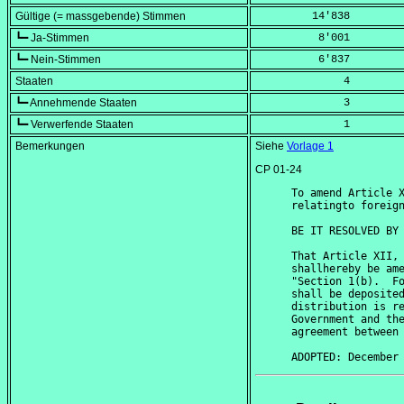
Gültige (= massgebende) Stimmen
         14'838
┗━ Ja-Stimmen
          8'001
┗━ Nein-Stimmen
          6'837
Staaten
              4
┗━ Annehmende Staaten
              3
┗━ Verwerfende Staaten
              1
Bemerkungen
Siehe
Vorlage 1
CP 01-24
To amend Article X
relatingto foreign
BE IT RESOLVED BY 
That Article XII, 
shallhereby be ame
"Section 1(b).  Fo
shall be deposited
distribution is re
Government and the
agreement between 