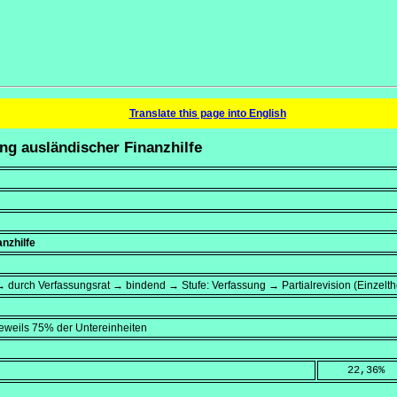
Translate this page into English
ng ausländischer Finanzhilfe
anzhilfe
 durch Verfassungsrat → bindend → Stufe: Verfassung → Partialrevision (Einzelt
jeweils 75% der Untereinheiten
    22,36
%