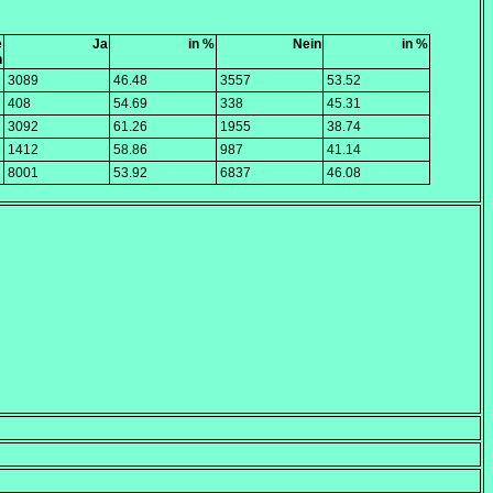
e
Ja
in %
Nein
in %
n
3089
46.48
3557
53.52
408
54.69
338
45.31
3092
61.26
1955
38.74
1412
58.86
987
41.14
8001
53.92
6837
46.08