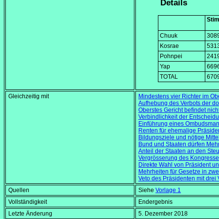
Details
Sti
Chuuk
308
Kosrae
531
Pohnpei
241
Yap
669
TOTAL
670
Gleichzeitig mit
Mindestens vier Richter im Ob
Aufhebung des Verbots der do
Oberstes Gericht befindet nic
Verbindlichkeit der Entscheid
Einführung eines Ombudsma
Renten für ehemalige Präside
Bildungsziele und nötige Mitte
Bund und Staaten dürfen Meh
Anteil der Staaten an den S
Vergrösserung des Kongresse
Direkte Wahl von Präsident un
Mehrheiten für Gesetze in zwe
Veto des Präsidenten mit drei
Quellen
Siehe
Vorlage 1
Vollständigkeit
Endergebnis
Letzte Änderung
5. Dezember 2018