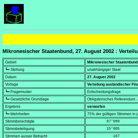
Mikronesischer Staatenbund, 27. August 2002 : Verteilu
Gebiet
Mikronesischer Staatenbund
┗━ Stellung
unabhängiger Staat
Datum
27. August 2002
Vorlage
Verteilung ausländischer Fin
┗━ Fragemuster
Entscheidungsfrage
┗━ Gesetzliche Grundlage
Obligatorisches Referendum →
Ergebnis
verworfen
┗━ Mehrheiten
75% der gültigen Stimmen in 
Stimmberechtigte
         67'099
Stimmbeteiligung
         15'005
Stimmen ausser Betracht
            167