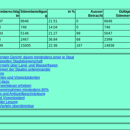
mmberechtig
Stimmbeteiligun
in %
Ausser
Gültig
te
g
Betracht
Stimme
97
6646
21.51
0
6646
3
746
14.04
0
746
93
5146
21.27
99
5047
6
2467
36.84
68
2399
99
15005
22.36
167
14838
ersten Gericht, davon mindestens einer je Staat
ppelten Staatsbürgerschaft
ht mehr über Land- und Wasserfragen
ungen der Staaten untereinander
nns
nten und Vizepräsidenten
l dazu
rwertsteuer erheben
teuereinnahmen mindestens 80%
s und Amtszeitbeschränkung
d Vizepräsident
iter Lesung
 Vierteln überstimmbar