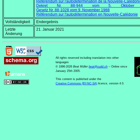
Référendum sur l'autodétermination de la Nouvelle-Calédon
Dekret Nr. 88-944 vom
5. Oktober
Gesetz Nr. 88-1028 vom
9. November 1988
Référendum sur l'autodétermination en Nouvelle-Calédonie
Vollständigkeit
Endergebnis
Letzte
21. Januar 2021
Änderung
All rights reserved including translation into other
languages
© 1996-2026
Beat Müller
beat
@
sudd
.
ch
-- Online since
January 25th 2005.
This content is published under the
Creative Commons (BY-NC-SA)
licence, version 4.0.