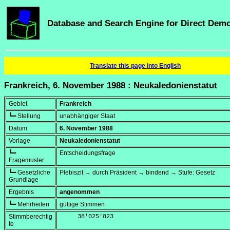
Database and Search Engine for Direct Dem
Translate this page into English
Frankreich, 6. November 1988 : Neukaledonienstatut
Gebiet
Frankreich
┗━ Stellung
unabhängiger Staat
Datum
6. November 1988
Vorlage
Neukaledonienstatut
┗━
Entscheidungsfrage
Fragemuster
┗━ Gesetzliche
Plebiszit → durch Präsident → bindend → Stufe: Gesetz
Grundlage
Ergebnis
angenommen
┗━ Mehrheiten
gültige Stimmen
Stimmberechtig
     38'025'823
te