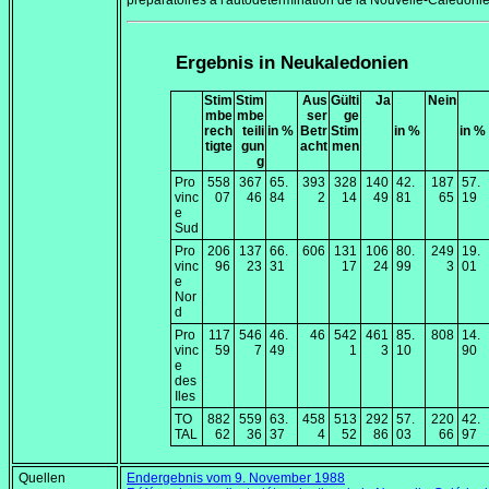
préparatoires à l'autodétermination de la Nouvelle-Calédonie
Ergebnis in Neukaledonien
Stim
Stim
Aus
Gülti
Ja
Nein
mbe
mbe
ser
ge
rech
teili
in %
Betr
Stim
in %
in %
tigte
gun
acht
men
g
Pro
558
367
65.
393
328
140
42.
187
57.
vinc
07
46
84
2
14
49
81
65
19
e
Sud
Pro
206
137
66.
606
131
106
80.
249
19.
vinc
96
23
31
17
24
99
3
01
e
Nor
d
Pro
117
546
46.
46
542
461
85.
808
14.
vinc
59
7
49
1
3
10
90
e
des
Iles
TO
882
559
63.
458
513
292
57.
220
42.
TAL
62
36
37
4
52
86
03
66
97
Quellen
Endergebnis vom
9. November 1988