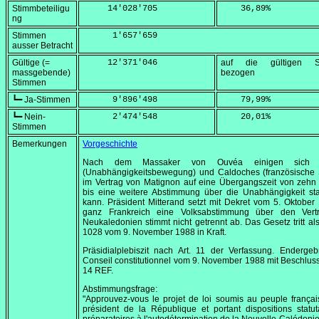
Stimmbeteiligu
     14'028'705
    36,89
%
ng
Stimmen
      1'657'659
ausser Betracht
Gültige (=
     12'371'046
auf die gültigen S
massgebende)
bezogen
Stimmen
┗━ Ja-Stimmen
      9'896'498
    79,99
%
┗━ Nein-
      2'474'548
    20,01
%
Stimmen
Bemerkungen
Vorgeschichte
Nach dem Massaker von Ouvéa einigen sich
(Unabhängigkeitsbewegung) und Caldoches (französische S
im Vertrag von Matignon auf eine Übergangszeit von zehn
bis eine weitere Abstimmung über die Unabhängigkeit sta
kann. Präsident Mitterand setzt mit Dekret vom
5. Oktober
ganz Frankreich eine Volksabstimmung über den Vert
Neukaledonien stimmt nicht getrennt ab. Das Gesetz tritt als
1028 vom
9. November 1988
in Kraft.
Präsidialplebiszit nach Art. 11 der Verfassung. Enderge
Conseil constitutionnel
vom
9. November 1988
mit Beschluss
14 REF.
Abstimmungsfrage:
"Approuvez-vous le projet de loi soumis au peuple françai
président de la République et portant dispositions statut