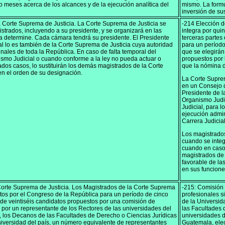
 meses acerca de los alcances y de la ejecución analítica del
mismo. La formu
inversión de su
a Corte Suprema de Justicia. La Corte Suprema de Justicia se
-214 Elección d
istrados, incluyendo a su presidente, y se organizará en las
integra por qui
 determine. Cada cámara tendrá su presidente. El Presidente
terceras partes
l lo es también de la Corte Suprema de Justicia cuya autoridad
para un período
unales de toda la República. En caso de falta temporal del
que se elegirán
ismo Judicial o cuando conforme a la ley no pueda actuar o
propuestos por 
dos casos, lo sustituirán los demás magistrados de la Corte
que la nómina 
en el orden de su designación.
La Corte Supre
en un Consejo d
Presidente de l
Organismo Judic
Judicial, para l
ejecución admin
Carrera Judicial
Los magistrados
cuando se integ
cuando en caso
magistrados de 
favorable de la
en sus funcione
 Corte Suprema de Justicia. Los Magistrados de la Corte Suprema
-215: Comisión 
ctos por el Congreso de la República para un período de cinco
profesionales s
de veintiséis candidatos propuestos por una comisión de
de la Universi
 por un representante de los Rectores de las universidades del
las Facultades 
e, los Decanos de las Facultades de Derecho o Ciencias Jurídicas
universidades d
niversidad del país, un número equivalente de representantes
Guatemala, elec