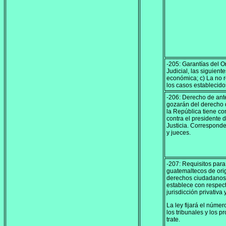
-205: Garantías del O
Judicial, las siguien
económica; c) La no r
los casos establecidos
-206: Derecho de ante
gozarán del derecho d
la República tiene co
contra el presidente 
Justicia. Corresponde
y jueces.
-207: Requisitos para
guatemaltecos de orig
derechos ciudadanos 
establece con respect
jurisdicción privativa
La ley fijará el núme
los tribunales y los 
trate.