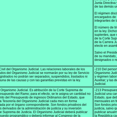
Junta Directiva
de las demás un
El régimen disc
encargados de l
integrantes de l
El número de tr
en la ley. Dich
suplentes, que n
de la Corte Sup
de la Carrera J
electo en asam
Salvo el Presid
de su mandato, 
designados o re
Civil del Organismo Judicial. Las relaciones laborales de los
-210 Del persona
dos del Organismo Judicial se normarán por su ley de Servicio
Organismo Judic
agistrados no podrán ser separados, suspendidos, traslados ni
y régimen labor
guna de las causas y con las garantías previstas en la ley.
Auxiliar; y las 
Judicial.
 Organismo Judicial. Es atribución de la Corte Suprema de
-213 Presupuest
presupuesto del Ramo; para el efecto, se le asigna un cantidad no
Judicial una ca
nto del Presupuesto de ingresos Ordinarios del Estado, que
Estado, que deb
la Tesorería del Organismo Judicial cada mes en forma
mensuales en fo
pada por el órgano correspondiente. Son fondos privativos del
Son fondos priv
s derivados de la administración de justicia y su inversión
justicia, salvo 
e Suprema de Justicia. El Organismo Judicial deberá publicar
publicar anual
uesto programático y deberá informar al Congreso de la
la República ca