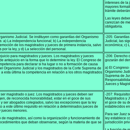
intereses de la 
mayores formali
trámite deberá
Las leyes deber
carezcan de med
obligatoria.
rganismo Judicial. Se instituyen como garantías del Organismo
-205: Garantías
tes: a) La independencia funcional; b) La independencia
Judicial, las s
emoción de los magistrados y jueces de primera instancia, salvo
económica; c) La
 por la ley, y d) La selección del personal.
juicio para magistrados y jueces. Los magistrados y jueces
-206: Derecho d
e antejuicio en la forma que lo determine la ley. El Congreso de
gozarán del der
mpetencia para declarar si ha lugar o no a formación de causa
a) El Congreso 
del Organismo Judicial y los magistrados de la Corte Suprema de
Organismo Judic
 a esta última la competencia en relación a los otros magistrados
Suprema de Just
Responsabilidad
Jueces y Magis
 ser magistrado o juez. Los magistrados y jueces deben ser
-207: Requisito
en, de reconocida honorabilidad, estar en el goce de sus
Magistrados y J
y ser abogados colegiados, salvo las excepciones que la ley
el goce de su d
o a este último requisito en relación a determinados jueces de
establecidos en 
 y jueces menores.
Para ser Juez s
ro de magistrados, así como la organización y funcionamiento de
ley establece c
procedimientos que deban observarse, según la materia de que se
jurisdicción pri
La función de m