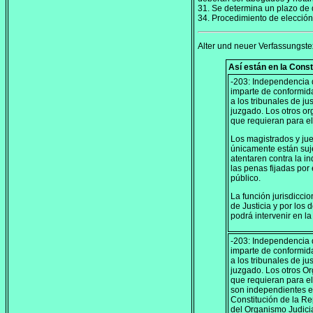
31. Se determina un plazo de d
34. Procedimiento de elección 
Alter und neuer Verfassungste
Así están en la Const
-203: Independencia d
imparte de conformida
a los tribunales de ju
juzgado. Los otros or
que requieran para el
Los magistrados y jue
únicamente están suje
atentaren contra la 
las penas fijadas por 
público.
La función jurisdicci
de Justicia y por los
podrá intervenir en la
-203: Independencia d
imparte de conformida
a los tribunales de ju
juzgado. Los otros Or
que requieran para e
son independientes en
Constitución de la Re
del Organismo Judici