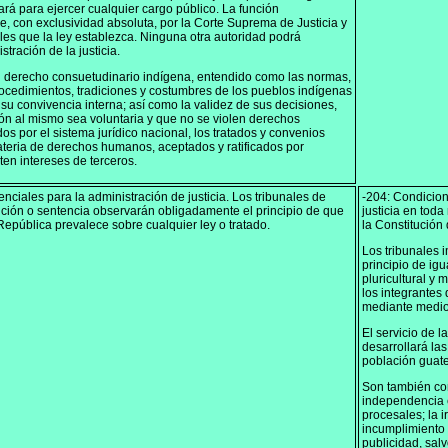
tará para ejercer cualquier cargo público. La función
ce, con exclusividad absoluta, por la Corte Suprema de Justicia y
les que la ley establezca. Ninguna otra autoridad podrá
stración de la justicia.
l derecho consuetudinario indígena, entendido como las normas,
procedimientos, tradiciones y costumbres de los pueblos indígenas
 su convivencia interna; así como la validez de sus decisiones,
ón al mismo sea voluntaria y que no se violen derechos
os por el sistema jurídico nacional, los tratados y convenios
ateria de derechos humanos, aceptados y ratificados por
ten intereses de terceros.
nciales para la administración de justicia. Los tribunales de
-204: Condicione
lución o sentencia observarán obligadamente el principio de que
justicia en tod
 República prevalece sobre cualquier ley o tratado.
la Constitución
Los tribunales i
principio de igu
pluricultural y 
los integrantes
mediante medios 
El servicio de l
desarrollará la
población guate
Son también con
independencia e
procesales; la 
incumplimiento 
publicidad, sal