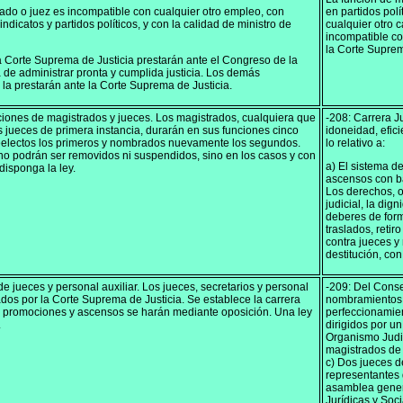
ado o juez es incompatible con cualquier otro empleo, con
en partidos polí
indicatos y partidos políticos, y con la calidad de ministro de
cualquier otro 
incompatible co
la Corte Suprema
 Corte Suprema de Justicia prestarán ante el Congreso de la
a de administrar pronta y cumplida justicia. Los demás
 la prestarán ante la Corte Suprema de Justicia.
ciones de magistrados y jueces. Los magistrados, cualquiera que
-208: Carrera Ju
os jueces de primera instancia, durarán en sus funciones cinco
idoneidad, efic
eelectos los primeros y nombrados nuevamente los segundos.
lo relativo a:
no podrán ser removidos ni suspendidos, sino en los casos y con
a) El sistema d
disponga la ley.
ascensos con ba
Los derechos, o
judicial, la di
deberes de form
traslados, retir
contra jueces y
destitución, co
 jueces y personal auxiliar. Los jueces, secretarios y personal
-209: Del Conse
dos por la Corte Suprema de Justicia. Se establece la carrera
nombramientos,
s, promociones y ascensos se harán mediante oposición. Una ley
perfeccionamient
.
dirigidos por un
Organismo Judic
magistrados de 
c) Dos jueces d
representantes
asamblea genera
Jurídicas y Soc