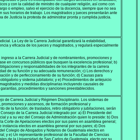
ticos y con la calidad de ministro de cualquier religión, así como con
cargo o empleo, salvo el ejercicio de la docencia, siempre que no sea
n sus horarios de trabajo. Los magistrados y jueces presentarán ante
 de Justicia la protesta de administrar pronta y cumplida justicia.
dicial. La Ley de la Carrera Judicial garantizará la estabilidad,
iencia y eficacia de los jueces y magistrados, y regulará especialmente
e ingreso a la Carrera Judicial y de nombramientos, promociones y
se en concursos públicos que busquen la excelencia profesional; b)
bligaciones y responsabilidades de los integrantes de la carrera
gnidad de su función y su adecuada remuneración; c) Los derechos y
ación y de perfeccionamiento de su función; d) Causas para
o obligatorio y sistema jubilatorio; y e) Procedimientos de antejuicio
 magistrados y medidas disciplinarias incluyendo causales de
n garantías, procedimientos y sanciones preestablecidos.
jo de Carrera Judicial y Régimen Disciplinario. Los sistemas de
 promociones y ascensos, de formación profesional y
o de la función; de traslados, retiro obligatorio y jubilaciones, serán
 Consejo de la Carrera Judicial integrado por: a) El Presidente del
ial y a su vez del Consejo de Administración quien lo preside: b) Dos
la Corte de Apelaciones electos por sus pares en asamblea general;
e instancia electos en asamblea general por sus pares; d) Dos
 del Colegio de Abogados y Notarios de Guatemala electos en
l; y e) Un representante profesional de la Facultad de Ciencias
iales de la Universidad de San Carlos de Guatemala, electo por su