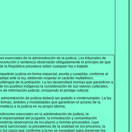
s esenciales de la administración de la justicia. Los tribunales de
a resolución o sentencia observarán obligadamente el principio de que
 de la República prevalece sobre cualquier ley o tratado.
mpartirán justicia en forma imparcial, pronta y cumplida, conforme al
aldad ante la ley, debiendo respetar el carácter multiétnico,
multilingüe de la población. La ley desarrollará normas que garanticen a
 de los pueblos indígenas la consideración de sus valores culturales,
de información judicial, incluyendo el peritaje cultural.
a administración de justicia deberá ser gratuito e ininterrumpido. La ley
s formas, ámbitos y modalidades que garanticen el acceso de la
malteca a la justicia en su propio idioma.
diciones esenciales en la administración de justicia, la
 imparcialidad del juzgador; la inmediación y concentración
irrestricta observancia de los plazos y normas procesales, cuyo
será sancionado; la prevalencia de la oralidad en los procesos; la
vo los casos que conforme a la ley se exceptúen para preservar los