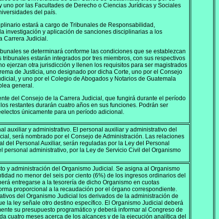
 y uno por las Facultades de Derecho o Ciencias Jurídicas y Sociales
iversidades del país.
iplinario estará a cargo de Tribunales de Responsabilidad,
a investigación y aplicación de sanciones disciplinarias a los
a Carrera Judicial.
ibunales se determinará conforme las condiciones que se establezcan
os tribunales estarán integrados por tres miembros, con sus respectivos
o ejerzan otra jurisdicción y llenen los requisitos para ser magistrados
rema de Justicia, uno designado por dicha Corte, uno por el Consejo
udicial, y uno por el Colegio de Abogados y Notarios de Guatemala
blea general.
ente del Consejo de la Carrera Judicial, que fungirá durante el período
los restantes durarán cuatro años en sus funciones. Podrán ser
electos únicamente para un período adicional.
l auxiliar y administrativo. El personal auxiliar y administrativo del
ial, será nombrado por el Consejo de Administración. Las relaciones
al del Personal Auxiliar, serán reguladas por la Ley del Personal
del personal administrativo, por la Ley de Servicio Civil del Organismo
o y administración del Organismo Judicial. Se asigna al Organismo
ntidad no menor del seis por ciento (6%) de los ingresos ordinarios del
erá entregarse a la tesorería de dicho Organismo en cuotas
rma proporcional a la recaudación por el órgano correspondiente.
ativos del Organismo Judicial los derivados de la administración de
que la ley señale otro destino específico. El Organismo Judicial deberá
mente su presupuesto programático y deberá informar al Congreso de
da cuatro meses acerca de los alcances y de la ejecución analítica del