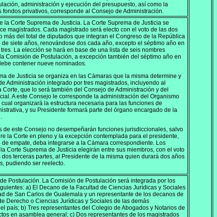
lación, administración y ejecución del presupuesto, así como la
s fondos privativos, corresponde al Consejo de Administración.
e la Corte Suprema de Justicia. La Corte Suprema de Justicia se
nce magistrados. Cada magistrado será electo con el voto de las dos
 o más del total de diputados que integran el Congreso de la República
 de siete años, renovándose dos cada año, excepto el séptimo año en
 tres. La elección se hará en base de una lista de seis nombres
la Comisión de Postulación, a excepción también del séptimo año en
debe contener nueve nominados.
ma de Justicia se organiza en las Cámaras que la misma determine y
e Administración integrado por tres magistrados, incluyendo al
a Corte, que lo será también del Consejo de Administración y del
ial. A este Consejo le corresponde la administración del Organismo
o cual organizará la estructura necesaria para las funciones de
istrativa, y su Presidente formará parte del órgano encargado de la
.
 de este Consejo no desempeñarán funciones jurisdiccionales, salvo
re la Corte en pleno y la excepción contemplada para el presidente,
 de empate, deba integrarse a la Cámara correspondiente. Los
la Corte Suprema de Justicia elegirán entre sus miembros, con el voto
s dos terceras partes, al Presidente de la misma quien durará dos años
s, pudiendo ser reelecto.
de Postulación. La Comisión de Postulación será integrada por los
iguientes: a) El Decano de la Facultad de Ciencias Jurídicas y Sociales
dad de San Carlos de Guatemala y un representante de los decanos de
de Derecho o Ciencias Jurídicas y Sociales de las demás
el país; b) Tres representantes del Colegio de Abogados y Notarios de
tos en asamblea general; c) Dos representantes de los magistrados