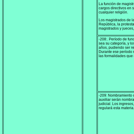
La función de magistr
cargos directivos en s
cualquier religión.
Los magistrados de la
República, la protest
magistrados y jueces,
-208:. Período de fun
sea su categoría, y l
años, pudiendo ser r
Durante ese período 
las formalidades que 
-209: Nombramiento de
auxiliar serán nombra
judicial. Los ingreso
regulará esta materia