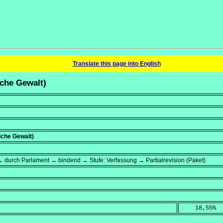
Translate this page into English
iche Gewalt)
iche Gewalt)
 durch Parlament → bindend → Stufe: Verfassung → Partialrevision (Paket)
    18,55
%