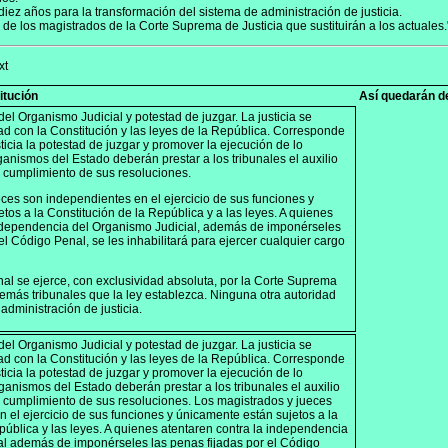
iez años para la transformación del sistema de administración de justicia.
de los magistrados de la Corte Suprema de Justicia que sustituirán a los actuales.
xt
itución
Así quedarán de
el Organismo Judicial y potestad de juzgar. La justicia se
d con la Constitución y las leyes de la República. Corresponde
sticia la potestad de juzgar y promover la ejecución de lo
ganismos del Estado deberán prestar a los tribunales el auxilio
 cumplimiento de sus resoluciones.
ces son independientes en el ejercicio de sus funciones y
tos a la Constitución de la República y a las leyes. A quienes
independencia del Organismo Judicial, además de imponérseles
el Código Penal, se les inhabilitará para ejercer cualquier cargo
onal se ejerce, con exclusividad absoluta, por la Corte Suprema
 demás tribunales que la ley establezca. Ninguna otra autoridad
 administración de justicia.
el Organismo Judicial y potestad de juzgar. La justicia se
d con la Constitución y las leyes de la República. Corresponde
sticia la potestad de juzgar y promover la ejecución de lo
ganismos del Estado deberán prestar a los tribunales el auxilio
l cumplimiento de sus resoluciones. Los magistrados y jueces
 el ejercicio de sus funciones y únicamente están sujetos a la
pública y las leyes. A quienes atentaren contra la independencia
al además de imponérseles las penas fijadas por el Código