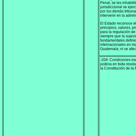
Penal, se les inhabili
jurisdiccional se ejer
por los demás tribuna
intervenir en la admini
El Estado reconoce e
principios, valores, 
para la regulación de
siempre que la sujeci
fundamentales definid
internacionales en m
Guatemala; ni se afec
-204: Condiciones ese
justicia en toda reso
la Constitución de la