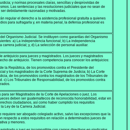
justicia; y normas procesales claras, sencillas y desprovistas de
smos. Las sentencias y las resoluciones judiciales que no sean de
n ser debidamente razonadas y motivadas.
án regular el derecho a la asistencia profesional gratuita a quienes
ios para sufragarla y, en materia penal, la defensa profesional es
 del Organismo Judicial. Se instituyen como garantías del Organismo
iguientes: a) La independencia funcional; b) La independencia
 carrera judicial; y, d) La selección de personal auxiliar.
e antejuicio para jueces y magistrados. Los jueces y magistrados
echo de antejuicio. Tienen competencia para conocer los antejuicios:
de la República, de los promovidos contra el Presidente del
ial y los magistrados de la Corte Suprema de Justicia; b) La Corte
icia, de los promovidos contra los magistrados de los Tribunales de
. c) Los Tribunales de Responsabilidad, de los promovidos contra
trados.
s para ser Magistrados de la Corte de Apelaciones o juez. Los
ueces deben ser guatemaltecos de reconocida honorabilidad, estar en
erechos ciudadanos, así como haber cumplido los requisitos
la Ley de la Carrera Judicial.
e requiere ser abogado colegiado activo, salvo las excepciones que la
on respecto a estos requisitos en relación a determinados jueces de
vativa y menores.
agistrado o juez es incompatible con cargos directivos en sindicatos,