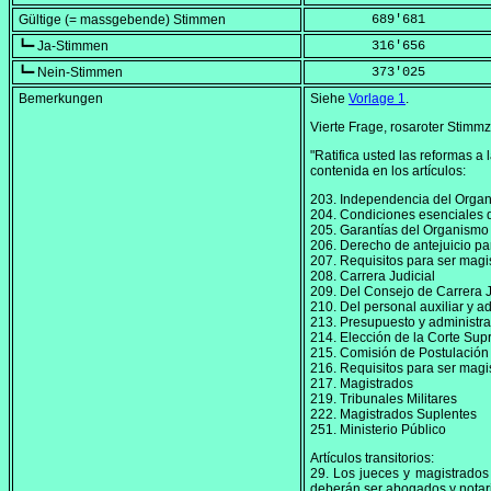
Gültige (= massgebende) Stimmen
        689'681
┗━ Ja-Stimmen
        316'656
┗━ Nein-Stimmen
        373'025
Bemerkungen
Siehe
Vorlage 1
.
Vierte Frage, rosaroter Stimmze
"Ratifica usted las reformas a
contenida en los artículos:
203. Independencia del Organi
204. Condiciones esenciales de
205. Garantías del Organismo 
206. Derecho de antejuicio pa
207. Requisitos para ser magi
208. Carrera Judicial
209. Del Consejo de Carrera J
210. Del personal auxiliar y ad
213. Presupuesto y administra
214. Elección de la Corte Sup
215. Comisión de Postulación
216. Requisitos para ser magi
217. Magistrados
219. Tribunales Militares
222. Magistrados Suplentes
251. Ministerio Público
Artículos transitorios:
29. Los jueces y magistrados
deberán ser abogados y notar