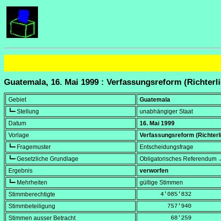
Guatemala, 16. Mai 1999 : Verfassungsreform (Richterl
Gebiet
Guatemala
┗━ Stellung
unabhängiger Staat
Datum
16. Mai 1999
Vorlage
Verfassungsreform (Richterl
┗━ Fragemuster
Entscheidungsfrage
┗━ Gesetzliche Grundlage
Obligatorisches Referendum →
Ergebnis
verworfen
┗━ Mehrheiten
gültige Stimmen
Stimmberechtigte
      4'085'832
Stimmbeteiligung
        757'940
Stimmen ausser Betracht
         68'259