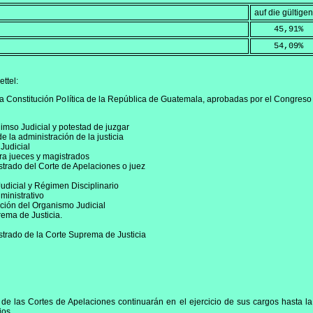
auf die gültig
    45,91
%
    54,09
%
ttel:
 la Constitución Política de la República de Guatemala, aprobadas por el Congreso 
mso Judicial y potestad de juzgar
 la administración de la justicia
Judicial
ra jueces y magistrados
strado del Corte de Apelaciones o juez
udicial y Régimen Disciplinario
ministrativo
ción del Organismo Judicial
rema de Justicia.
strado de la Corte Suprema de Justicia
 de las Cortes de Apelaciones continuarán en el ejercicio de sus cargos hasta l
ios.