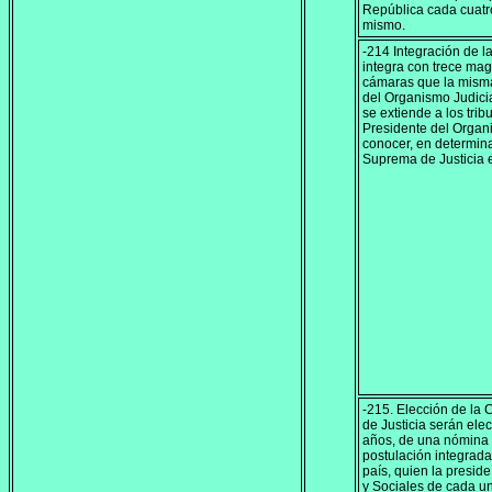
República cada cuatro
mismo.
-214 Integración de l
integra con trece mag
cámaras que la misma
del Organismo Judicia
se extiende a los trib
Presidente del Organ
conocer, en determina
Suprema de Justicia 
-215. Elección de la
de Justicia serán ele
años, de una nómina 
postulación integrada
país, quien la presid
y Sociales de cada u