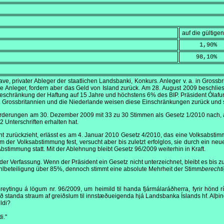
auf die gültig
     1,90
%
    98,10
%
ve, privater Ableger der staatlichen Landsbanki, Konkurs. Anleger v. a. in Grossb
e Anleger, fordern aber das Geld von Island zurück. Am
28. August 2009
beschlies
schränkung der Haftung auf 15 Jahre und höchstens 6% des BIP. Präsident Ólafur Gr
. Grossbritannien und die Niederlande weisen diese Einschränkungen zurück und s
Forderungen am
30. Dezember 2009
mit 33 zu 30 Stimmen als Gesetz 1/2010 nach, 
82 Unterschriften erhalten hat.
ht zurückzieht, erlässt es am
4. Januar 2010
Gesetz 4/2010, das eine Volksabstim
 der Volksabstimmung fest, versucht aber bis zuletzt erfolglos, sie durch ein 
 Abstimmung statt. Mit der Ablehnung bleibt Gesetz 96/2009 weiterhin in Kraft.
6 der Verfassung. Wenn der Präsident ein Gesetz nicht unterzeichnet, bleibt es bis 
hlbeteiligung über 85%, dennoch stimmt eine absolute Mehrheit der Stimm
berecht
eytingu á lögum nr. 96/2009, um heimild til handa fjármálaráðherra, fyrir hönd rí
 að standa straum af greiðslum til innstæðueigenda hjá Landsbanka Íslands hf. Alþing
ldi?
i."