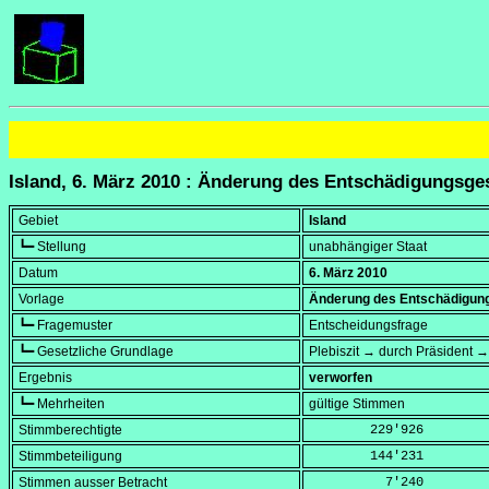
Island, 6. März 2010 : Änderung des Entschädigungsges
Gebiet
Island
┗━ Stellung
unabhängiger Staat
Datum
6. März 2010
Vorlage
Änderung des Entschädigungs
┗━ Fragemuster
Entscheidungsfrage
┗━ Gesetzliche Grundlage
Plebiszit → durch Präsident 
Ergebnis
verworfen
┗━ Mehrheiten
gültige Stimmen
Stimmberechtigte
        229'926
Stimmbeteiligung
        144'231
Stimmen ausser Betracht
          7'240