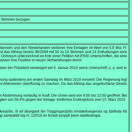
en Stimmen bezogen
ritannien und den Niederlanden verlieren ihre Einlagen im Wert von 5,8 Mia. Fr.
st das Althing Gesetz 96/2009 mit 34 zu 14 Stimmen und 14 Enthaltungen eine
ímsson unterzeichnet es trotz einer Petition mit 8'500 Unterschriften, die eine
etzen ihre Position in neuen Verhandlungen durch.
aber der Präsident verweigert am
5. Januar 2010
seine Unterschrift, u. a. weil er
mung spätestens am ersten Samstag im März 2010 vorsieht. Die Regierung legt
neues Abkommen überflüssig zu machen. Da das Althing das angefochtene Gesetz
zur Abstimmung vorläufig in Kraft. Die Urnen sind von
9.00
bis
22.00
geöffnet. Bei
igten
von 58,4% gegen die Vorlage. Amtliches Endergebnis vom
15. März 2010
.
kissjóðs, til að ábyrgjast lán Tryggingarsjóðs innstæðueigenda og fjárfesta frá
i samþykkti lög nr. 1/2010 en forseti synjaði þeim staðfestingar.