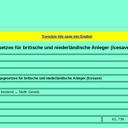
Translate this page into English
etzes für britische und niederländische Anleger (Icesav
gesetzes für britische und niederländische Anleger (Icesave)
→ bindend → Stufe: Gesetz
    62,73
%