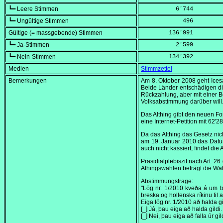
┗━ Leere Stimmen
          6'744
┗━ Ungültige Stimmen
            496
Gültige (= massgebende) Stimmen
        136'991
┗━ Ja-Stimmen
          2'599
┗━ Nein-Stimmen
        134'392
Medien
Stimmzettel
Bemerkungen
Am
8. Oktober 2008
geht Icesa
Beide Länder entschädigen di
Rückzahlung, aber mit einer Be
Volksabstimmung darüber will
Das Althing gibt den neuen 
eine Internet-Petition mit 62'2
Da das Althing das Gesetz nic
am
19. Januar 2010
das Datum
auch nicht kassiert, findet die
Präsidialplebiszit nach Art. 2
Athingswahlen beträgt die Wa
Abstimmungsfrage:
"Lög nr. 1/2010 kveða á um br
breska og hollenska ríkinu til
Eiga lög nr. 1/2010 að halda gi
[_] Já, þau eiga að halda gildi.
[_] Nei, þau eiga að falla úr gild